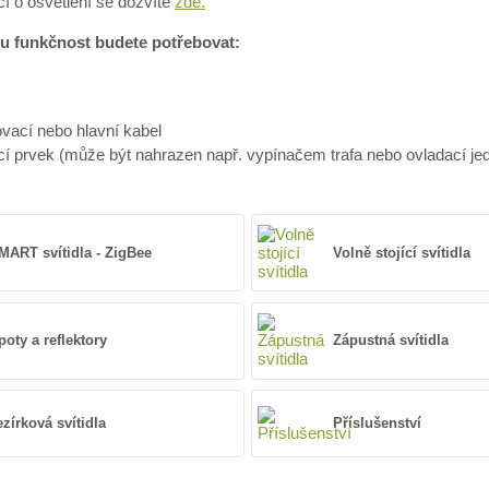
cí o osvětlení se dozvíte
zde.
u funkčnost budete potřebovat:
o
ovací nebo hlavní kabel
cí prvek (může být nahrazen např. vypínačem trafa nebo ovladací je
MART svítidla - ZigBee
Volně stojící svítidla
poty a reflektory
Zápustná svítidla
ezírková svítidla
Příslušenství