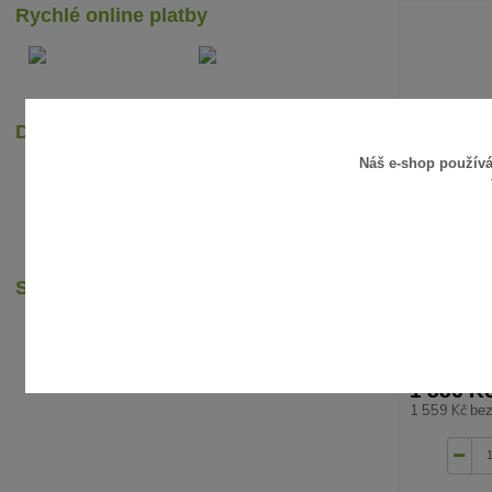
Rychlé online platby
Dopravci
Náš e-shop použív
Sledujte nás
1 886 K
1 559 Kč
be