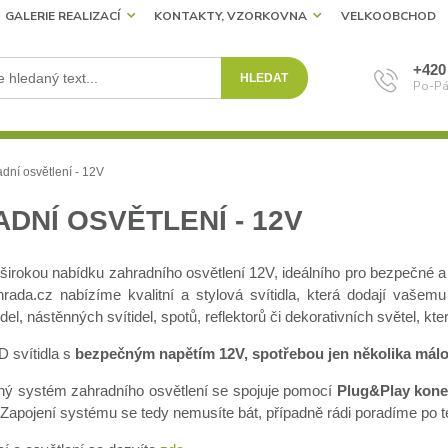
GALERIE REALIZACÍ
KONTAKTY, VZORKOVNA
VELKOOBCHOD
+420
HLEDAT
Po-Pá
dní osvětlení - 12V
DNÍ OSVĚTLENÍ - 12V
 širokou nabídku zahradního osvětlení 12V, ideálního pro bezpečné a 
ahrada.cz nabízíme kvalitní a stylová svítidla, která dodají vaše
tidel, nástěnných svítidel, spotů, reflektorů či dekorativních světel, k
D svítidla s
bezpečným napětím 12V,
spotřebou jen několika mál
ý systém zahradního osvětlení se spojuje pomocí
Plug&Play kone
Zapojení systému se tedy nemusíte bát, případně rádi poradíme po t