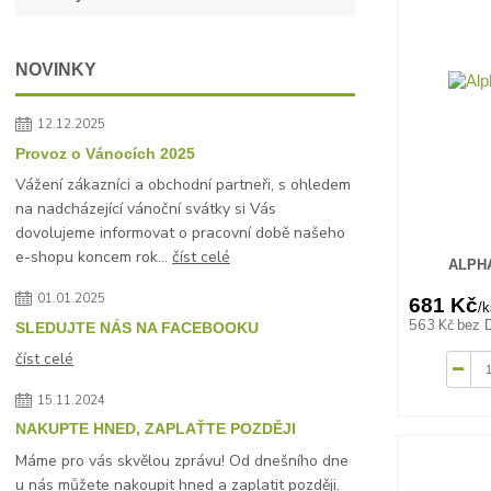
NOVINKY
12.12.2025
Provoz o Vánocích 2025
Vážení zákazníci a obchodní partneři, s ohledem
na nadcházející vánoční svátky si Vás
dovolujeme informovat o pracovní době našeho
e-shopu koncem rok...
číst celé
ALPHA
01.01.2025
681 Kč
/
k
563 Kč
bez 
SLEDUJTE NÁS NA FACEBOOKU
číst celé
15.11.2024
NAKUPTE HNED, ZAPLAŤTE POZDĚJI
Máme pro vás skvělou zprávu! Od dnešního dne
u nás můžete nakoupit hned a zaplatit později.