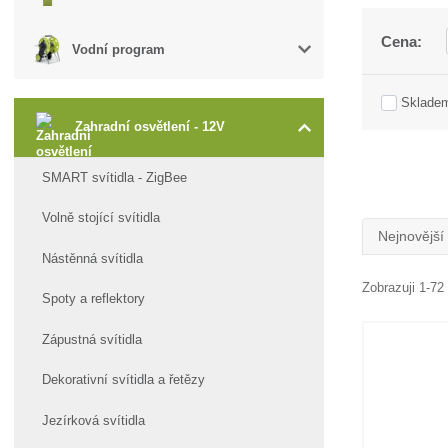
Cena:
Vodní program
Sklade
Zahradní osvětlení - 12V
SMART svítidla - ZigBee
Volně stojící svítidla
Nejnovější
Nástěnná svítidla
Zobrazuji 1-72
Spoty a reflektory
Zápustná svítidla
Dekorativní svítidla a řetězy
Jezírková svítidla