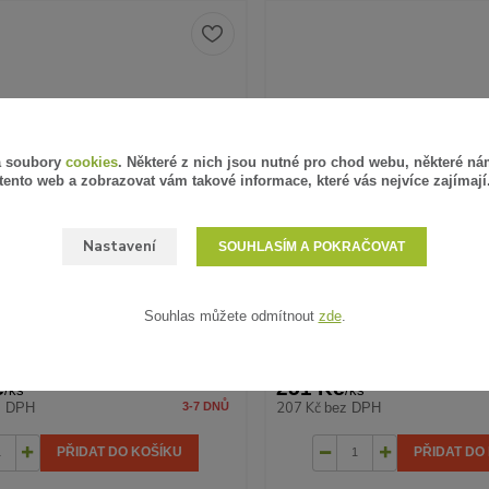
á soubory
cookies
. Některé z nich jsou nutné pro chod webu, některé ná
tento web a zobrazovat vám takové informace, které vás nejvíce zajímají
Nastavení
SOUHLASÍM A POKRAČOVAT
Souhlas můžete odmítnout
zde
.
ARIGO, 3 W, LED
ASTRUM, 0,3 W, LED MODRÁ
č
251 Kč
/
ks
/
ks
207 Kč
z DPH
bez DPH
3-7 DNŮ
PŘIDAT DO KOŠÍKU
PŘIDAT DO