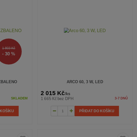
1 803 Kč
- 30 %
OZBALENO
ARCO 60, 3 W, LED
2 015 Kč
/
ks
1 665 Kč
bez DPH
SKLADEM
3-7 DNŮ
 KOŠÍKU
PŘIDAT DO KOŠÍKU