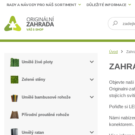
RADY A NÁVODY PRO NÁŠ SORTIMENT
DŮLEŽITÉ INFORMACE
Úvod
Zahra
Umělé živé ploty
ZAHRA
Zelené stěny
Objevte naši
Originalni-z
stojících sví
Umělé bambusové rohože
Pořiďte si LE
Přírodní proutěné rohože
Námi nabízen
konektorem. 
Umělý ratan