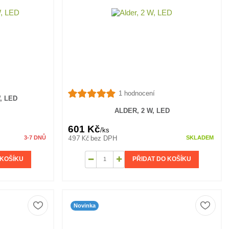
1 hodnocení
, LED
ALDER, 2 W, LED
601 Kč
/
ks
497 Kč
bez DPH
3-7 DNŮ
SKLADEM
 KOŠÍKU
PŘIDAT DO KOŠÍKU
Novinka