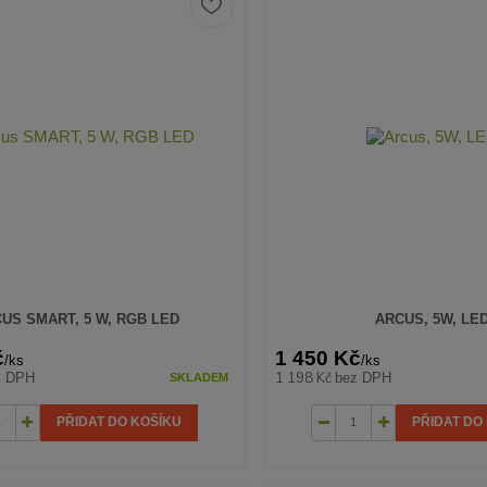
US SMART, 5 W, RGB LED
ARCUS, 5W, LE
č
1 450 Kč
/
ks
/
ks
1 198 Kč
z DPH
bez DPH
SKLADEM
PŘIDAT DO KOŠÍKU
PŘIDAT DO