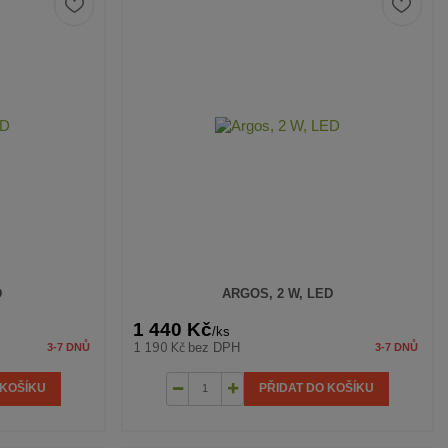
D
ARGOS, 2 W, LED
1 440 Kč
/
ks
1 190 Kč
bez DPH
3-7 DNŮ
3-7 DNŮ
 KOŠÍKU
PŘIDAT DO KOŠÍKU