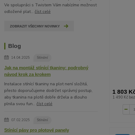
Ve spolupráci s Twistem Vám nabízíme možnost
odložené plat...
číst celé
ZOBRAZIT VŠECHNY NOVINKY
Blog
14.04.2025
Stínění
Jak na montáž stínící tkaniny: podrobný
návod krok za krokem
Instalace stínící tkaniny na plot není složitá,
přesto doporučujeme dodržet správný postup,
1 803 K
aby tkanina na plotě dobře držela a dlouho
1 490 Kč
be
plnila svou fun...
číst celé
07.02.2025
Stínění
Stínící pásy pro plotové panely