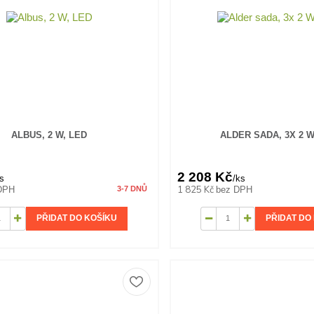
ALBUS, 2 W, LED
ALDER SADA, 3X 2 W
2 208 Kč
s
/
ks
1 825 Kč
DPH
bez DPH
3-7 DNŮ
PŘIDAT DO KOŠÍKU
PŘIDAT DO