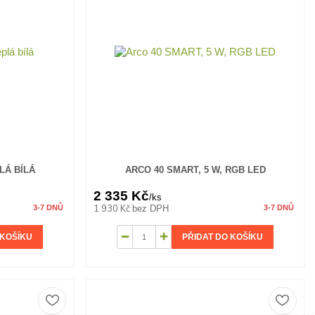
LÁ BÍLÁ
ARCO 40 SMART, 5 W, RGB LED
2 335 Kč
/
ks
1 930 Kč
bez DPH
3-7 DNŮ
3-7 DNŮ
 KOŠÍKU
PŘIDAT DO KOŠÍKU