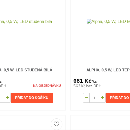
, 0,5 W, LED STUDENÁ BÍLÁ
ALPHA, 0,5 W, LED TEP
681 Kč
s
/
ks
563 Kč
DPH
bez DPH
NA OBJEDNÁVKU
PŘIDAT DO KOŠÍKU
PŘIDAT DO