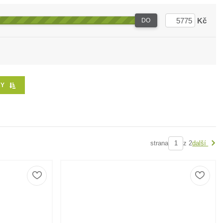
Kč
DO
RY
strana
z 2
další