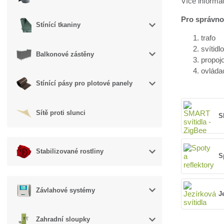
Více informa
Pro správno
Stínící tkaniny
trafo
svítidl
Balkonové zástěny
propoj
ovláda
Stínící pásy pro plotové panely
Sítě proti slunci
S
Stabilizované rostliny
S
Závlahové systémy
J
Zahradní sloupky