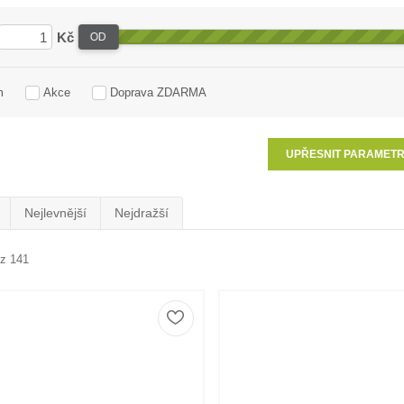
Kč
OD
m
Akce
Doprava ZDARMA
UPŘESNIT PARAMET
Nejlevnější
Nejdražší
 z 141