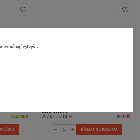
m pomáhají vylepšit
.
359 Kč
- 30 %
 - ROZBALENO
ASTRUM, 0,5 W, LED BÍLÁ
359 Kč
/
ks
297 Kč
bez DPH
SKLADEM
3-7 DNŮ
 KOŠÍKU
PŘIDAT DO KOŠÍKU