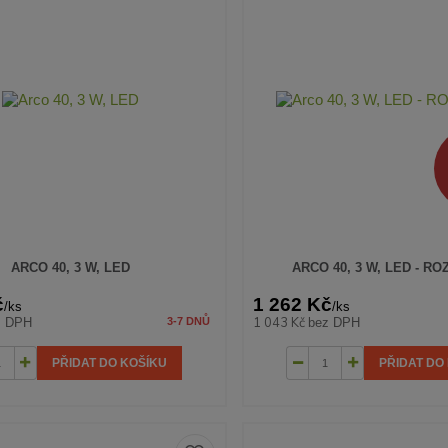
ARCO 40, 3 W, LED
ARCO 40, 3 W, LED - R
č
1 262 Kč
/
ks
/
ks
1 043 Kč
z DPH
bez DPH
3-7 DNŮ
PŘIDAT DO KOŠÍKU
PŘIDAT DO