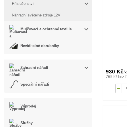
Příslušenství
Náhradní světelné zdroje 12V
Mulčovací a ochranné textilie
Neviditelné obrubníky
Zahradní nářadí
930 Kč
/
k
769 Kč
bez 
Speciální nářadí
Výprodej
Služby