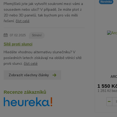
Novinka
Přemýšleli jste jak vytvořit soukromí mezi vámi a
sousedem nebo ulicí? V případě, že máte plot z
2D nebo 3D panelů, tak bychom pro vás měli
řešení.
číst celé
07.02.2025
Stínění
Sítě proti slunci
Hledáte vhodnou alternativu slunečníku? V
posledních letech získávají na oblibě stínící sítě
proti slunci.
číst celé
Zobrazit všechny články
ARC
1 550 K
1 281 Kč
be
Recenze zákazníků