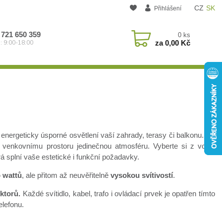
CZ
SK
Přihlášení
 721 650 359
0
ks
za
0,00 Kč
: 9:00-18:00
energeticky úsporné osvětlení vaší zahrady, terasy či balkonu. Na
mu venkovnímu prostoru jedinečnou atmosféru. Vyberte si z volně
terá splní vaše estetické i funkční požadavky.
o wattů
, ale přitom až neuvěřitelně
vysokou svítivostí
.
ktorů.
Každé svítidlo, kabel, trafo i ovládací prvek je opatřen tímto
elefonu.