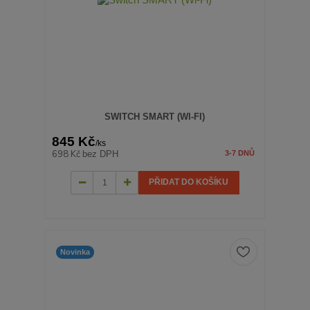
SWITCH SMART (WI-FI)
845 Kč
/
ks
698 Kč
bez DPH
3-7 DNŮ
PŘIDAT DO KOŠÍKU
Novinka