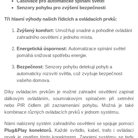
Časovače pro automatické spínání světel
Senzory pohybu pro zvýšení bezpečnosti
Tři hlavní výhody našich řídicích a ovládacích prvků:
Zvýšený komfort:
Umožňují snadné a pohodlné ovládání
zahradního osvětlení z jednoho místa.
Energetická úspornost:
Automatizace spínání světel
pomáhá snižovat spotřebu energie.
Bezpečnost:
Senzory pohybu detekují pohyb a
automaticky rozsvítí světla, což zvyšuje bezpečnost
vašeho domova.
Díky ovládacím prvkům je možné zahradní osvětlení zapínat
dálkovým ovládáním, soumrakovým spínačem při setmění
nebo PIR čidlem při zaznamenání pohybu. Možná je také
kombinace různých ovládacích prvků v jednom systému.
Námi nabízený systém zahradního osvětlení se spojuje pomocí
Plug&Play konektorů.
Každé svítidlo, kabel, trafo i ovládací
prvek je opatřen tímto konektorem. Zapojení systému se tedy