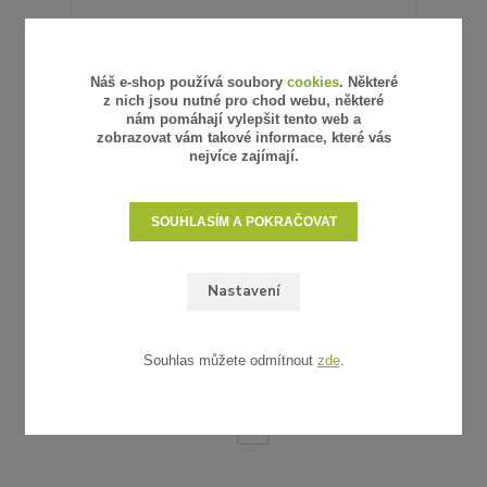
Náš e-shop používá soubory
cookies
. Některé
z nich jsou nutné pro chod webu, některé
nám pomáhají vylepšit tento web a
zobrazovat vám takové informace, které vás
nejvíce zajímají.
WI-FI JEDNOTKA SMART
SOUHLASÍM A POKRAČOVAT
1 200 Kč
/
ks
992 Kč
bez DPH
SKLADEM
Nastavení
PŘIDAT DO KOŠÍKU
Souhlas můžete odmítnout
zde
.
strana
z 1