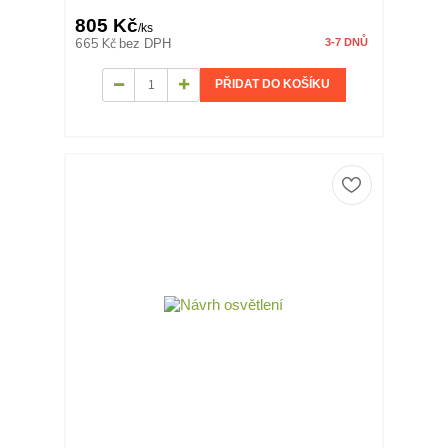
805 Kč
/
ks
665 Kč
bez DPH
3-7 DNŮ
PŘIDAT DO KOŠÍKU