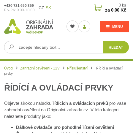
0
ks
+420 721 650 359
CZ
SK
za
0,00 Kč
Po-Pá: 9:00-18:00
MENU
HLEDAT
Úvod
Zahradní osvětlení - 12V
Příslušenství
Řídící a ovládací
prvky
ŘÍDÍCÍ A OVLÁDACÍ PRVKY
Objevte širokou nabídku
řídicích a ovládacích prvků
pro vaše
zahradní osvětlení na Originalni-zahrada.cz. V této kategorii
naleznete produkty jako:
Dálkové ovladače pro pohodlné řízení osvětlení