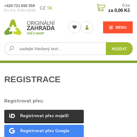
0
ks
+420 721 650 359
CZ
SK
za
0,00 Kč
Po-Pá: 9:00-18:00
MENU
HLEDAT
REGISTRACE
Registrovat přes:
Registrovat přes mojeID
Registrovat přes Google