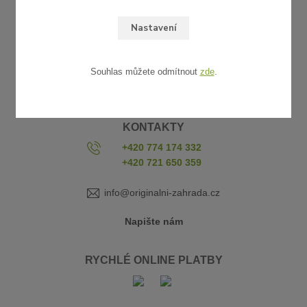
Obchodní podmínky
Nastavení
Reklamace a vrácení zboží
Platba a doprava
Vzorkovna
Souhlas můžete odmítnout
zde
.
Kontakty
KONTAKTY
+420 774 174 332
+420 721 650 359
info@originalni-zahrada.cz
Napište nám
RYCHLÉ ONLINE PLATBY