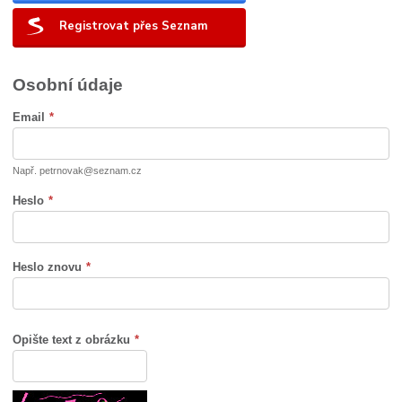
Registrovat přes Seznam
Osobní údaje
Email
*
Např. petrnovak@seznam.cz
Heslo
*
Heslo znovu
*
Opište text z obrázku
*