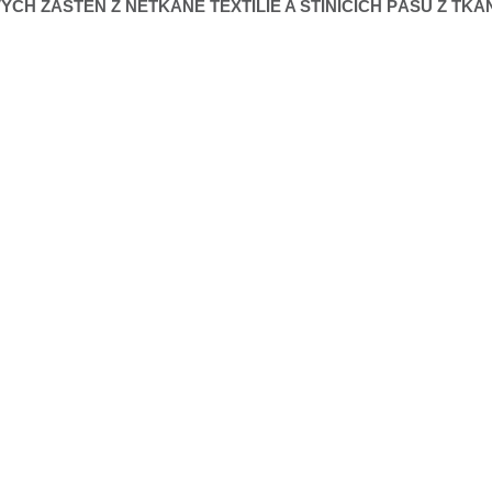
CH ZÁSTĚN Z NETKANÉ TEXTÍLIE A STÍNÍCÍCH PÁSŮ Z TKAN