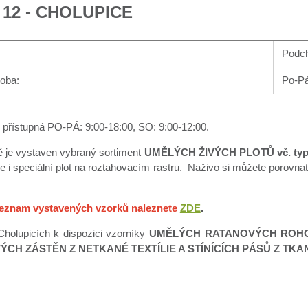
12 - CHOLUPICE
Podch
doba:
Po-Pá
 přístupná PO-PÁ: 9:00-18:00, SO: 9:00-12:00.
 je vystaven vybraný sortiment
UMĚLÝCH ŽIVÝCH PLOTŮ vč. t
 i speciální plot na roztahovacím rastru.
Naživo si můžete porovnat 
eznam vystavených vzorků naleznete
ZDE
.
Cholupicích k dispozici vzorníky
UMĚLÝCH RATANOVÝCH ROHO
CH ZÁSTĚN Z NETKANÉ TEXTÍLIE A STÍNÍCÍCH PÁSŮ Z TKAN