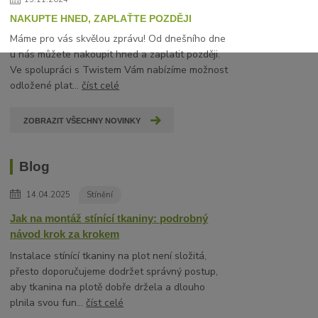
NAKUPTE HNED, ZAPLAŤTE POZDĚJI
Máme pro vás skvělou zprávu! Od dnešního dne
u nás můžete nakoupit hned a zaplatit později.
Ve spolupráci s Twistem Vám nabízíme možnost
odložené plat...
číst celé
ZOBRAZIT VŠECHNY NOVINKY
Blog
14.04.2025
Stínění
Jak na montáž stínící tkaniny: podrobný
návod krok za krokem
Instalace stínící tkaniny na plot není složitá,
přesto doporučujeme dodržet správný postup,
aby tkanina na plotě dobře držela a dlouho
plnila svou fun...
číst celé