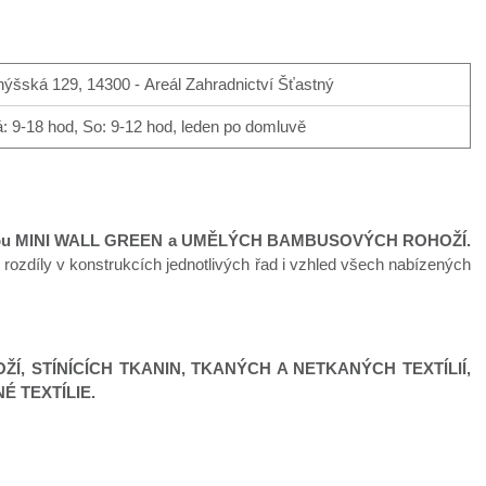
ýšská 129, 14300 - Areál Zahradnictví Šťastný
: 9-18 hod, So: 9-12 hod, leden po domluvě
ypu MINI WALL GREEN a UMĚLÝCH BAMBUSOVÝCH ROHOŽÍ.
rozdíly v konstrukcích jednotlivých řad i vzhled všech nabízených
ŽÍ,
STÍNÍCÍCH TKANIN, TKANÝCH A NETKANÝCH TEXTÍLIÍ,
É TEXTÍLIE.