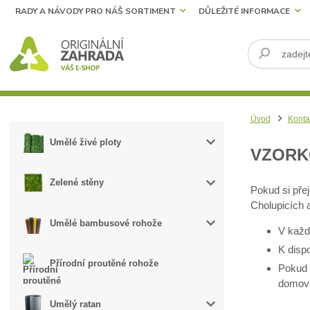
RADY A NÁVODY PRO NÁŠ SORTIMENT
DŮLEŽITÉ INFORMACE
Úvod
Konta
Umělé živé ploty
VZORK
Zelené stěny
Pokud si přej
Cholupicích 
Umělé bambusové rohože
V každ
K dispo
Přírodní proutěné rohože
Pokud 
domova
Umělý ratan