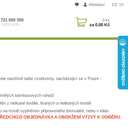
CZ
SK
Přihlášení
 721 650 359
0
ks
za
0,00 Kč
: 9:00-18:00
ete navštívit naše vzorkovny, nacházející se v Praze -
 umělých bambusových rohoží
n z netkané textilie, tkaných a netkaných textílií
 na místě vyplněním připraveného formuláře, nebo v klidu
PŘEDCHOZÍ OBJEDNÁVKA A OBDRŽENÍ VÝZVY K ODBĚRU.