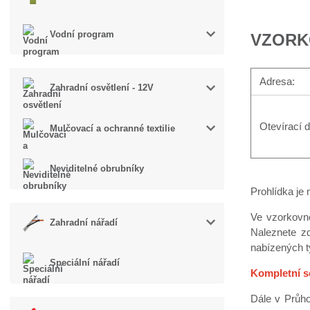
Vodní program
VZORK
Adresa:
Zahradní osvětlení - 12V
Otevírací 
Mulčovací a ochranné textilie
Neviditelné obrubníky
Prohlídka je
Ve vzorkovn
Zahradní nářadí
Naleznete zd
nabízených t
Speciální nářadí
Kompletní s
Dále v Průho