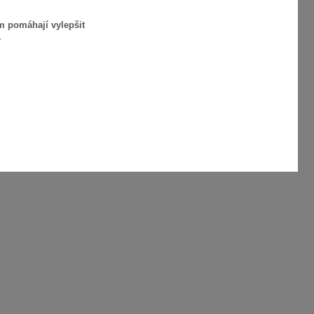
m pomáhají vylepšit
.