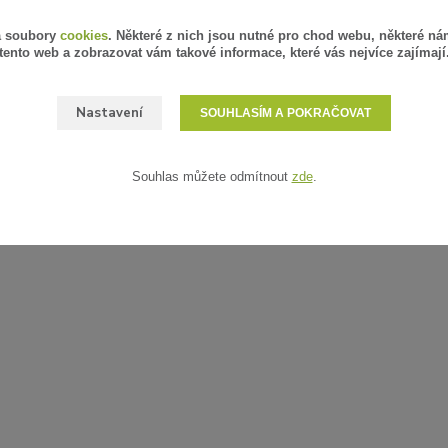
á soubory
cookies
. Některé z nich jsou nutné pro chod webu, některé ná
tento web a zobrazovat vám takové informace, které vás nejvíce zajímají
Nastavení
SOUHLASÍM A POKRAČOVAT
Souhlas můžete odmítnout
zde
.