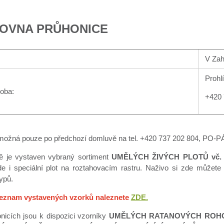
OVNA PRŮHONICE
V Zah
Prohl
doba:
+420 
 možná pouze po předchozí domluvě na tel. +420 737 202 804, PO-PÁ
ě je vystaven vybraný sortiment
UMĚLÝCH ŽIVÝCH PLOTŮ vč.
e i speciální plot na roztahovacím rastru.
Naživo si zde můžete p
ypů.
eznam vystavených vzorků naleznete
ZDE.
nicích jsou k dispozici vzorníky
UMĚLÝCH RATANOVÝCH ROHO