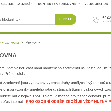
GALERIE REALIZACÍ
KONTAKTY, VZORKOVNA
VELKOOBCHOD
+420
HLEDAT
Po-Pá
kty, vzorkovna
Vzorkovny
OVNA
ete vidět velkou část námi nabízeného sortimentu na vlastní oči, můž
a v Průhonicích.
é vzorkovně jsou vystaveny vybrané druhy umělých živých plotů a
zici jsou vzorníky umělého ratanu, stínících tkanin, balkonových zástě
budete mít o nějaké zboží zájem, je možné provést objednávku přímo
 přes internet -
PRO OSOBNÍ ODBĚR ZBOŽÍ JE VŽDY NUTNÁ 