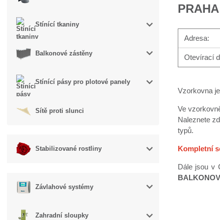
PRAHA 
Stínící tkaniny
Adresa:
Balkonové zástěny
Otevírací 
Stínící pásy pro plotové panely
Vzorkovna je
Ve vzorkovně
Sítě proti slunci
Naleznete zde
typů.
Kompletní s
Stabilizované rostliny
Dále jsou v 
BALKONOVÝ
Závlahové systémy
Zahradní sloupky