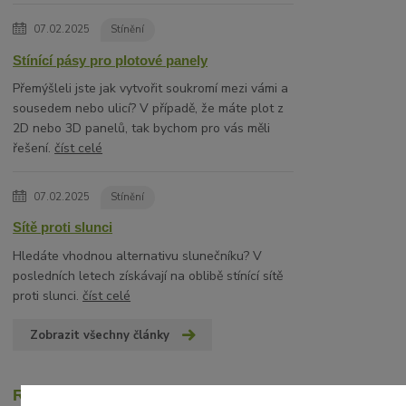
07.02.2025
Stínění
Stínící pásy pro plotové panely
Přemýšleli jste jak vytvořit soukromí mezi vámi a
sousedem nebo ulicí? V případě, že máte plot z
2D nebo 3D panelů, tak bychom pro vás měli
řešení.
číst celé
07.02.2025
Stínění
Sítě proti slunci
Hledáte vhodnou alternativu slunečníku? V
posledních letech získávají na oblibě stínící sítě
proti slunci.
číst celé
Zobrazit všechny články
Recenze zákazníků