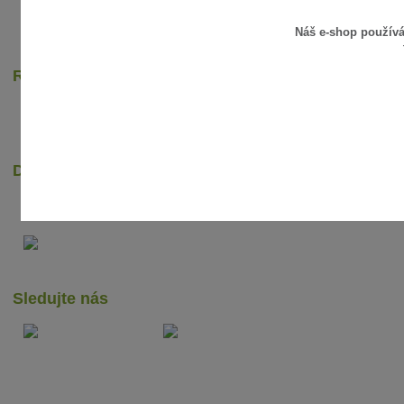
Náš e-shop použív
Rychlé online platby
Dopravci
Sledujte nás