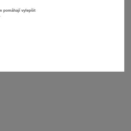
m pomáhají vylepšit
.