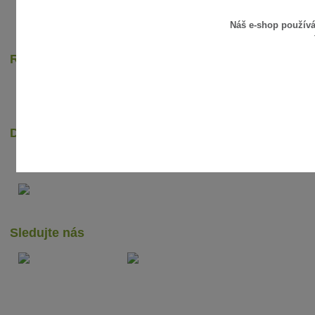
Náš e-shop použív
Rychlé online platby
Dopravci
Sledujte nás