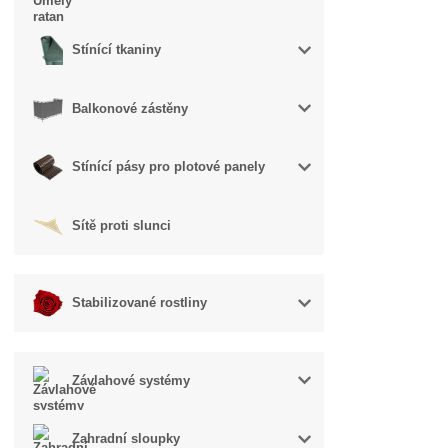
Stínící tkaniny
Balkonové zástěny
Stínící pásy pro plotové panely
Sítě proti slunci
Stabilizované rostliny
Závlahové systémy
Zahradní sloupky