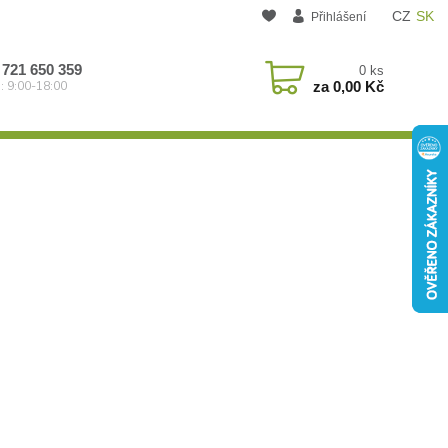
CZ
SK
Přihlášení
 721 650 359
0
ks
za
0,00 Kč
: 9:00-18:00