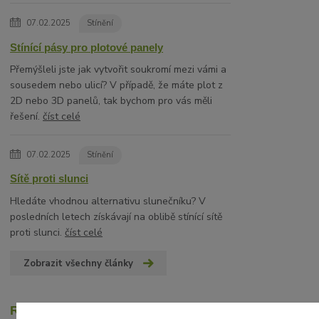
07.02.2025
Stínění
Stínící pásy pro plotové panely
Přemýšleli jste jak vytvořit soukromí mezi vámi a
sousedem nebo ulicí? V případě, že máte plot z
2D nebo 3D panelů, tak bychom pro vás měli
řešení.
číst celé
07.02.2025
Stínění
Sítě proti slunci
Hledáte vhodnou alternativu slunečníku? V
posledních letech získávají na oblibě stínící sítě
proti slunci.
číst celé
Zobrazit všechny články
Recenze zákazníků