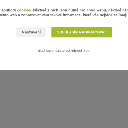
á soubory
cookies
. Některé z nich jsou nutné pro chod webu, některé ná
tento web a zobrazovat vám takové informace, které vás nejvíce zajímají
Nastavení
SOUHLASÍM A POKRAČOVAT
Souhlas můžete odmítnout
zde
.