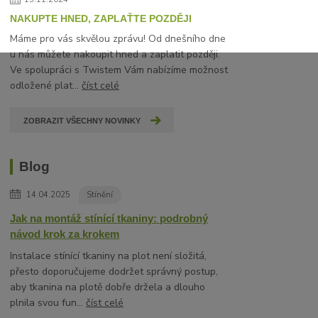
NAKUPTE HNED, ZAPLAŤTE POZDĚJI
Máme pro vás skvělou zprávu! Od dnešního dne
u nás můžete nakoupit hned a zaplatit později.
Ve spolupráci s Twistem Vám nabízíme možnost
odložené plat...
číst celé
ZOBRAZIT VŠECHNY NOVINKY
Blog
14.04.2025
Stínění
Jak na montáž stínící tkaniny: podrobný
návod krok za krokem
Instalace stínící tkaniny na plot není složitá,
přesto doporučujeme dodržet správný postup,
aby tkanina na plotě dobře držela a dlouho
plnila svou fun...
číst celé