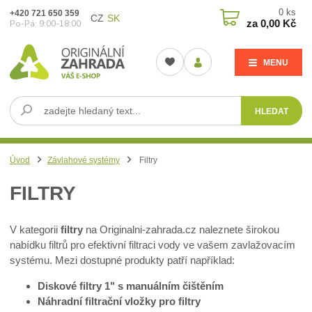
0
ks
+420 721 650 359
CZ
SK
za
0,00 Kč
Po-Pá: 9:00-18:00
MENU
HLEDAT
Úvod
Závlahové systémy
Filtry
FILTRY
V kategorii
filtry
na Originalni-zahrada.cz naleznete širokou
nabídku filtrů pro efektivní filtraci vody ve vašem zavlažovacím
systému. Mezi dostupné produkty patří například:
Diskové filtry 1" s manuálním čištěním
Náhradní filtrační vložky pro filtry