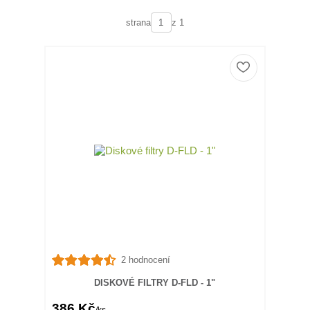
strana
z 1
2 hodnocení
DISKOVÉ FILTRY D-FLD - 1"
386 Kč
/
ks