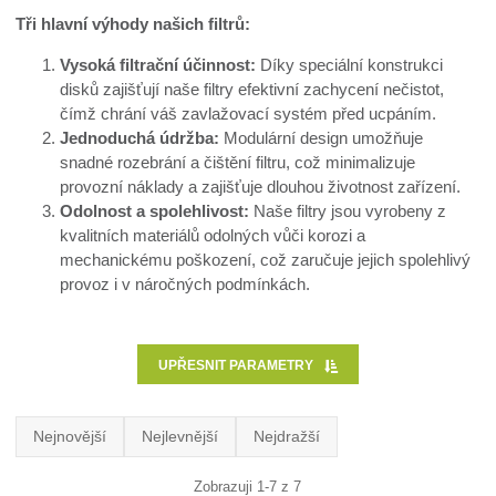
Tři hlavní výhody našich filtrů:
Vysoká filtrační účinnost:
Díky speciální konstrukci
disků zajišťují naše filtry efektivní zachycení nečistot,
čímž chrání váš zavlažovací systém před ucpáním.
Jednoduchá údržba:
Modulární design umožňuje
snadné rozebrání a čištění filtru, což minimalizuje
provozní náklady a zajišťuje dlouhou životnost zařízení.
Odolnost a spolehlivost:
Naše filtry jsou vyrobeny z
kvalitních materiálů odolných vůči korozi a
mechanickému poškození, což zaručuje jejich spolehlivý
provoz i v náročných podmínkách.
UPŘESNIT PARAMETRY
Nejnovější
Nejlevnější
Nejdražší
Zobrazuji 1-7 z 7