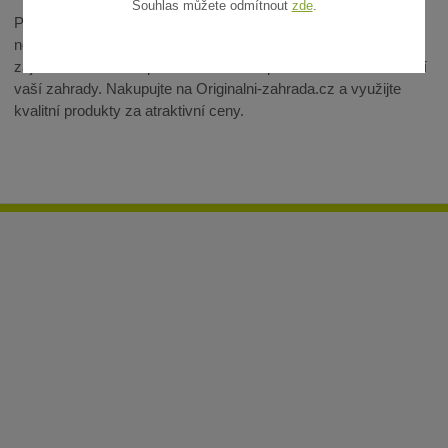
Souhlas můžete odmítnout
zde
.
Prohlédněte si naši kompletní nabídku filtrů a vyberte si ten
nejvhodnější pro váš zavlažovací systém. S našimi produkty
zajistíte čistou vodu pro efektivní a bezproblémové zavlažování
vaší zahrady. Nakupujte na Originalni-zahrada.cz a využijte
kvalitní produkty za atraktivní ceny.