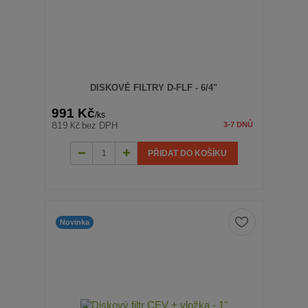
DISKOVÉ FILTRY D-FLF - 6/4"
991 Kč
/
ks
819 Kč
bez DPH
3-7 DNŮ
PŘIDAT DO KOŠÍKU
Novinka