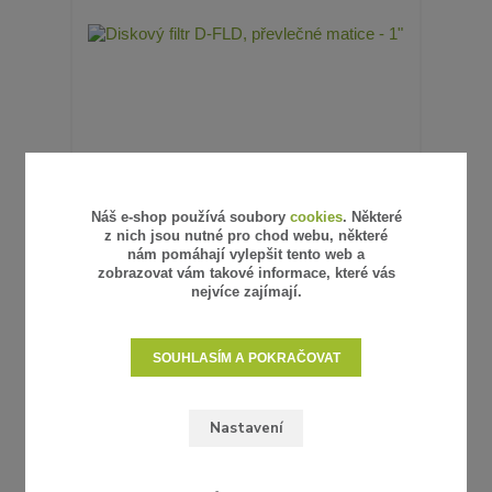
Náš e-shop používá soubory
cookies
. Některé
DISKOVÝ FILTR D-FLD, PŘEVLEČNÉ MATICE -
z nich jsou nutné pro chod webu, některé
1"
nám pomáhají vylepšit tento web a
zobrazovat vám takové informace, které vás
395 Kč
/
ks
nejvíce zajímají.
326 Kč
bez DPH
SKLADEM
PŘIDAT DO KOŠÍKU
SOUHLASÍM A POKRAČOVAT
Nastavení
strana
z 1