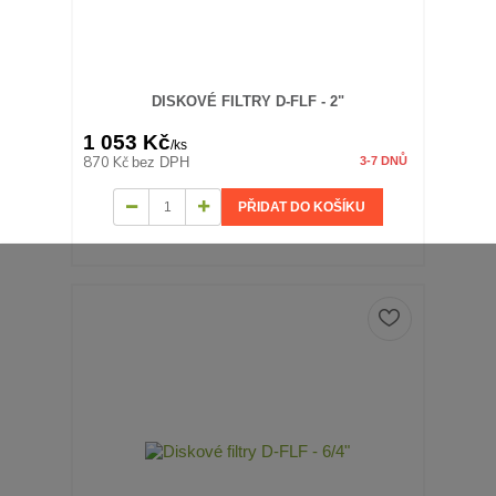
DISKOVÉ FILTRY D-FLF - 2"
1 053 Kč
/
ks
870 Kč
bez DPH
3-7 DNŮ
PŘIDAT DO KOŠÍKU