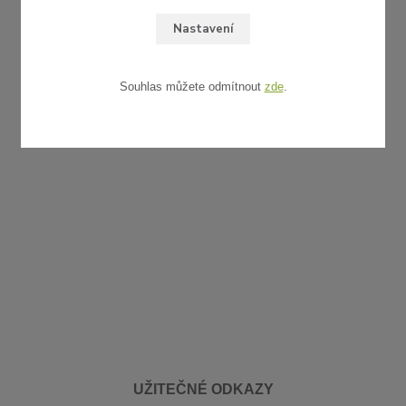
Nastavení
Souhlas můžete odmítnout
zde
.
UŽITEČNÉ ODKAZY