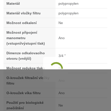
Materiál
polypropylen
Materiál vložky filtru
polypropylen
Možnost odkalení
Ne
Možnost připojení
manometru
Ano
(vstupní/výstupní tlak)
Dimenze odkalovacího
3/4 "
otvoru (vnější)
.
Možnost redukce tlaku
Ne
O-kroužek filtrační vložky
Ano
filtru
O-kroužek víka filtru
Ano
Použití pro biologické
Ne
znečištění