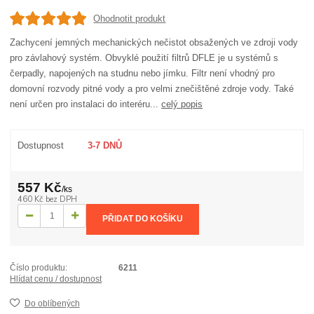
Ohodnotit produkt
Zachycení jemných mechanických nečistot obsažených ve zdroji vody
pro závlahový systém. Obvyklé použití filtrů DFLE je u systémů s
čerpadly, napojených na studnu nebo jímku. Filtr není vhodný pro
domovní rozvody pitné vody a pro velmi znečištěné zdroje vody. Také
není určen pro instalaci do interéru...
celý popis
Dostupnost
3-7 DNŮ
557 Kč
/
ks
460 Kč
bez DPH
PŘIDAT DO KOŠÍKU
Číslo produktu:
6211
Hlídat cenu / dostupnost
Do oblíbených