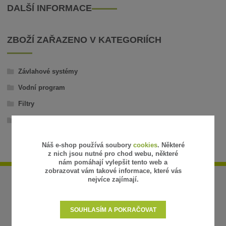
DALŠÍ INFORMACE
ZBOŽÍ ZAŘAZENO V KATEGORIÍCH
Závlahové systémy
Vodní program
Filtry
Diskové filtry
Náš e-shop používá soubory
cookies
. Některé
z nich jsou nutné pro chod webu, některé
nám pomáhají vylepšit tento web a
zobrazovat vám takové informace, které vás
nejvíce zajímají.
SOUHLASÍM A POKRAČOVAT