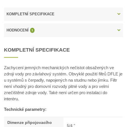
KOMPLETNÍ SPECIFIKACE
HODNOCENÍ
1
KOMPLETNÍ SPECIFIKACE
Zachycení jemných mechanických nečistot obsažených ve
zdroji vody pro závlahový systém. Obvyklé použití filtrů DFLE je
u systémů s čerpadly, napojených na studnu nebo jímku. Filtr
není vhodný pro domovní rozvody pitné vody a pro velmi
znečištěné zdroje vody. Také není určen pro instalaci do
interéru.
Technické parametry:
Dimenze připojovacího
5/4 "