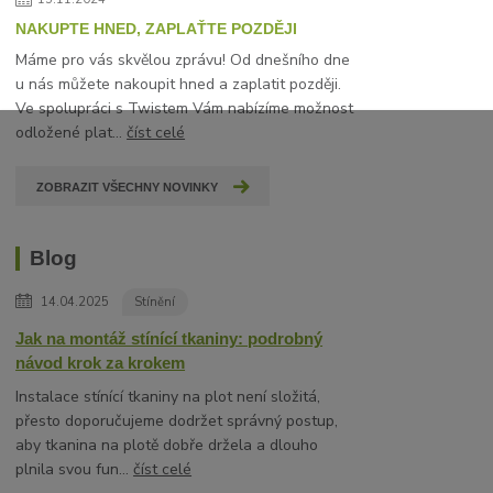
NAKUPTE HNED, ZAPLAŤTE POZDĚJI
Máme pro vás skvělou zprávu! Od dnešního dne
u nás můžete nakoupit hned a zaplatit později.
Ve spolupráci s Twistem Vám nabízíme možnost
odložené plat...
číst celé
ZOBRAZIT VŠECHNY NOVINKY
Blog
14.04.2025
Stínění
Jak na montáž stínící tkaniny: podrobný
návod krok za krokem
Instalace stínící tkaniny na plot není složitá,
přesto doporučujeme dodržet správný postup,
aby tkanina na plotě dobře držela a dlouho
plnila svou fun...
číst celé