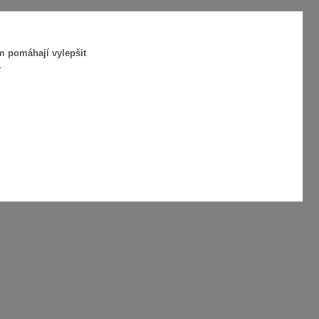
m pomáhají vylepšit
.