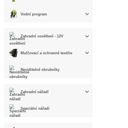
Vodní program
Zahradní osvětlení - 12V
Mulčovací a ochranné textilie
Neviditelné obrubníky
Zahradní nářadí
Speciální nářadí