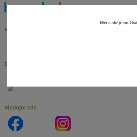
Náš e-shop použív
Rychlé online platby
Dopravci
Sledujte nás