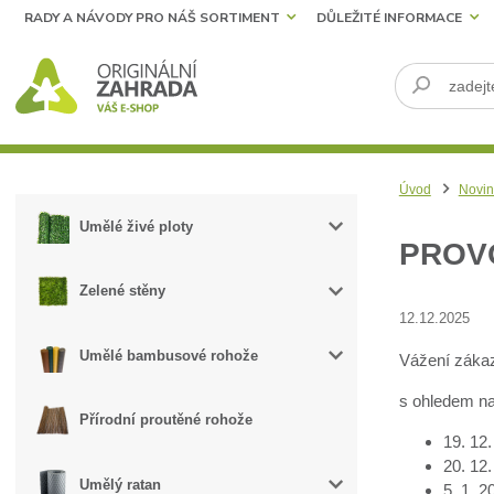
RADY A NÁVODY PRO NÁŠ SORTIMENT
DŮLEŽITÉ INFORMACE
Úvod
Novin
Umělé živé ploty
PROVO
Zelené stěny
12.12.2025
Umělé bambusové rohože
Vážení zákaz
s ohledem na
Přírodní proutěné rohože
19. 12
20. 12.
Umělý ratan
5. 1. 2