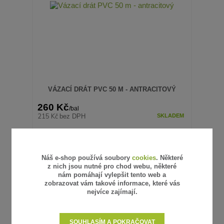
VÁZACÍ DRÁT PVC 50 M - ANTRACITOVÝ
260 Kč
/
bal
215 Kč
bez DPH
SKLADEM
PŘIDAT DO KOŠÍKU
Náš e-shop používá soubory
cookies
. Některé
z nich jsou nutné pro chod webu, některé
nám pomáhají vylepšit tento web a
zobrazovat vám takové informace, které vás
Novinka
nejvíce zajímají.
SOUHLASÍM A POKRAČOVAT