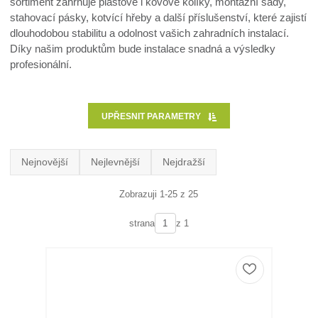
sortiment zahrnuje plastové i kovové kolíky, montážní sady,
stahovací pásky, kotvící hřeby a další příslušenství, které zajistí
dlouhodobou stabilitu a odolnost vašich zahradních instalací.
Díky našim produktům bude instalace snadná a výsledky
profesionální.
UPŘESNIT PARAMETRY
Nejnovější
Nejlevnější
Nejdražší
Zobrazuji 1-25 z 25
strana
z 1