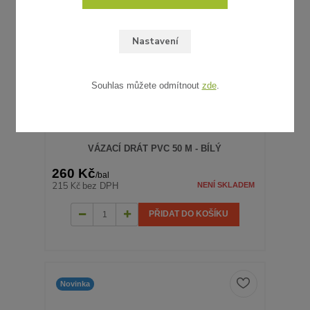
Nastavení
Souhlas můžete odmítnout
zde
.
VÁZACÍ DRÁT PVC 50 M - BÍLÝ
260 Kč
/
bal
215 Kč
bez DPH
NENÍ SKLADEM
PŘIDAT DO KOŠÍKU
Novinka