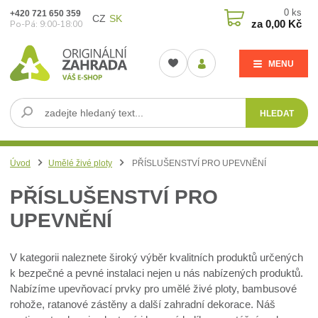
0
ks
+420 721 650 359
CZ
SK
za
0,00 Kč
Po-Pá: 9:00-18:00
MENU
HLEDAT
Úvod
Umělé živé ploty
PŘÍSLUŠENSTVÍ PRO UPEVNĚNÍ
PŘÍSLUŠENSTVÍ PRO
UPEVNĚNÍ
V kategorii naleznete široký výběr kvalitních produktů určených
k bezpečné a pevné instalaci nejen u nás nabízených produktů.
Nabízíme upevňovací prvky pro umělé živé ploty, bambusové
rohože, ratanové zástěny a další zahradní dekorace. Náš