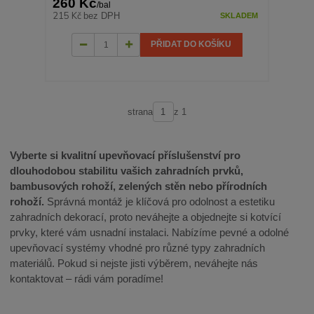
260 Kč
/
bal
215 Kč
bez DPH
SKLADEM
PŘIDAT DO KOŠÍKU
strana
z 1
Vyberte si kvalitní upevňovací příslušenství pro
dlouhodobou stabilitu vašich zahradních prvků,
bambusových rohoží, zelených stěn nebo přírodních
rohoží.
Správná montáž je klíčová pro odolnost a estetiku
zahradních dekorací, proto neváhejte a objednejte si kotvící
prvky, které vám usnadní instalaci. Nabízíme pevné a odolné
upevňovací systémy vhodné pro různé typy zahradních
materiálů. Pokud si nejste jisti výběrem, neváhejte nás
kontaktovat – rádi vám poradíme!