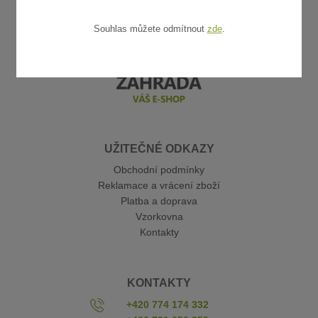
Souhlas můžete odmítnout
zde
.
UŽITEČNÉ ODKAZY
Obchodní podmínky
Reklamace a vrácení zboží
Platba a doprava
Vzorkovna
Kontakty
KONTAKTY
+420 774 174 332