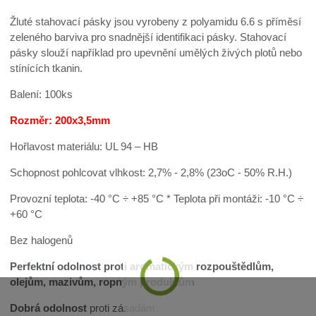
Žluté stahovací pásky jsou vyrobeny z polyamidu 6.6 s příměsí
zeleného barviva pro snadnější identifikaci pásky.
Stahovací
pásky slouží například pro upevnění umělých živých plotů nebo
stínících tkanin.
Balení: 100ks
Rozměr: 200x3,5mm
Hořlavost materiálu: UL 94 – HB
Schopnost pohlcovat vlhkost: 2,7% - 2,8% (23oC - 50% R.H.)
Provozní teplota: -40 °C ÷ +85 °C * Teplota při montáži: -10 °C ÷
+60 °C
Bez halogenů
Perfektní odolnost proti aromatickým rozpouštědlům,
olejům, mazivům, ropným produktům
Dobrá odolnost
proti zásadám