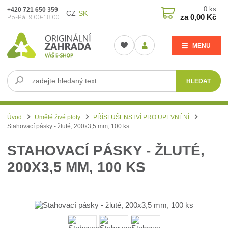
0
ks
+420 721 650 359
CZ
SK
za
0,00 Kč
Po-Pá: 9:00-18:00
MENU
HLEDAT
Úvod
Umělé živé ploty
PŘÍSLUŠENSTVÍ PRO UPEVNĚNÍ
Stahovací pásky - žluté, 200x3,5 mm, 100 ks
STAHOVACÍ PÁSKY - ŽLUTÉ,
200X3,5 MM, 100 KS