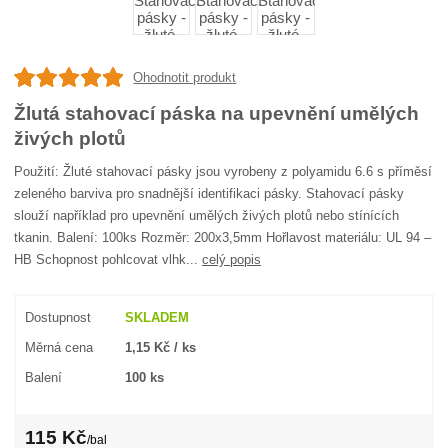
Ohodnotit produkt
Žlutá stahovací páska na upevnění umělých
živých plotů
Použití: Žluté stahovací pásky jsou vyrobeny z polyamidu 6.6 s příměsí
zeleného barviva pro snadnější identifikaci pásky. Stahovací pásky
slouží například pro upevnění umělých živých plotů nebo stínících
tkanin. Balení: 100ks Rozměr: 200x3,5mm Hořlavost materiálu: UL 94 –
HB Schopnost pohlcovat vlhk...
celý popis
Dostupnost
SKLADEM
Měrná cena
1,15 Kč / ks
Balení
100 ks
115 Kč
/
bal