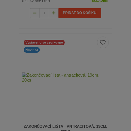
631 Kč
bez DPH
SKLADEM
PŘIDAT DO KOŠÍKU
Vystaveno ve vzorkovně
Novinka
ZAKONČOVACÍ LIŠTA - ANTRACITOVÁ, 19CM,