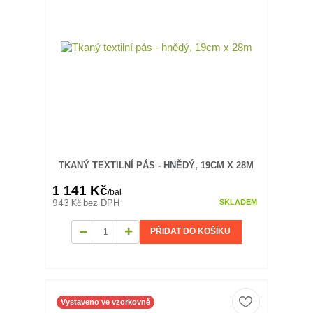
TKANÝ TEXTILNÍ PÁS - HNĚDÝ, 19CM X 28M
1 141 Kč
/
bal
943 Kč
bez DPH
SKLADEM
PŘIDAT DO KOŠÍKU
Vystaveno ve vzorkovně