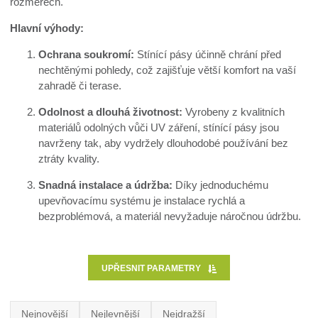
rozměrech.
Hlavní výhody:
Ochrana soukromí:
Stínící pásy účinně chrání před
nechtěnými pohledy, což zajišťuje větší komfort na vaší
zahradě či terase.
Odolnost a dlouhá životnost:
Vyrobeny z kvalitních
materiálů odolných vůči UV záření, stínící pásy jsou
navrženy tak, aby vydržely dlouhodobé používání bez
ztráty kvality.
Snadná instalace a údržba:
Díky jednoduchému
upevňovacímu systému je instalace rychlá a
bezproblémová, a materiál nevyžaduje náročnou údržbu.
UPŘESNIT PARAMETRY
Nejnovější
Nejlevnější
Nejdražší