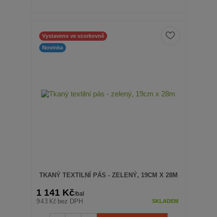
Vystaveno ve vzorkovně
Novinka
TKANÝ TEXTILNÍ PÁS - ZELENÝ, 19CM X 28M
1 141 Kč
/
bal
943 Kč
bez DPH
SKLADEM