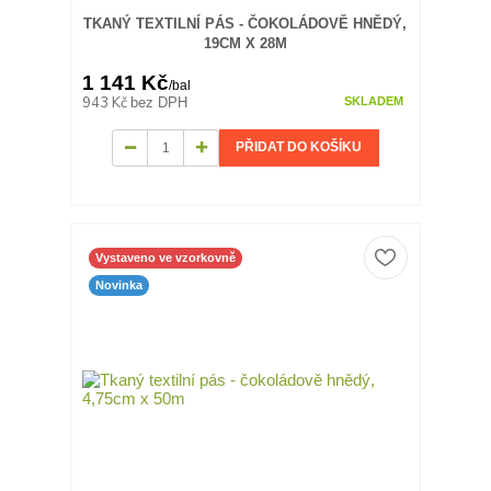
TKANÝ TEXTILNÍ PÁS - ČOKOLÁDOVĚ HNĚDÝ,
19CM X 28M
1 141 Kč
/
bal
943 Kč
bez DPH
SKLADEM
PŘIDAT DO KOŠÍKU
Vystaveno ve vzorkovně
Novinka