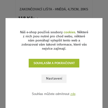
ZAKONČOVACÍ LIŠTA - HNĚDÁ, 4,75CM, 20KS
118 Kč
/
bal
98 Kč
bez DPH
SKLADEM
Náš e-shop používá soubory
cookies
. Některé
PŘIDAT DO KOŠÍKU
z nich jsou nutné pro chod webu, některé
nám pomáhají vylepšit tento web a
zobrazovat vám takové informace, které vás
nejvíce zajímají.
Vystaveno ve vzorkovně
Novinka
SOUHLASÍM A POKRAČOVAT
Nastavení
Souhlas můžete odmítnout
zde
.