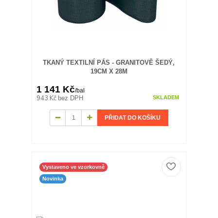
TKANÝ TEXTILNÍ PÁS - GRANITOVĚ ŠEDÝ,
19CM X 28M
1 141 Kč
/
bal
943 Kč
bez DPH
SKLADEM
PŘIDAT DO KOŠÍKU
Vystaveno ve vzorkovně
Novinka