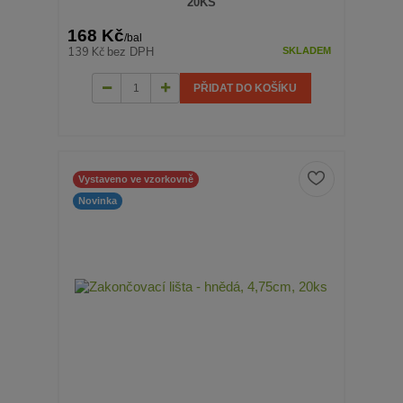
20KS
168 Kč
/
bal
139 Kč
bez DPH
SKLADEM
PŘIDAT DO KOŠÍKU
Vystaveno ve vzorkovně
Novinka