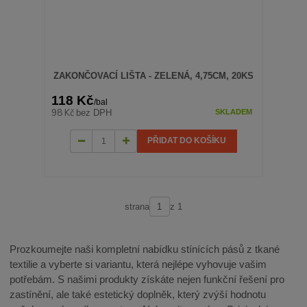
ZAKONČOVACÍ LIŠTA - ZELENÁ, 4,75CM, 20KS
118 Kč
/
bal
98 Kč
bez DPH
SKLADEM
PŘIDAT DO KOŠÍKU
strana
z 1
Prozkoumejte naši kompletní nabídku stínících pásů z tkané
textilie a vyberte si variantu, která nejlépe vyhovuje vašim
potřebám. S našimi produkty získáte nejen funkční řešení pro
zastínění, ale také estetický doplněk, který zvýší hodnotu