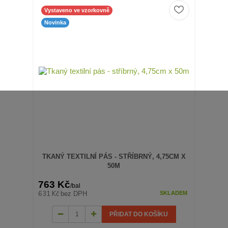
Vystaveno ve vzorkovně
Novinka
TKANÝ TEXTILNÍ PÁS - STŘÍBRNÝ, 4,75CM X
50M
763 Kč
/
bal
631 Kč
bez DPH
SKLADEM
PŘIDAT DO KOŠÍKU