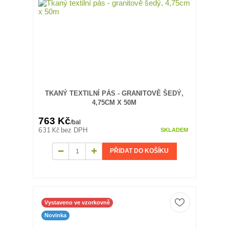
TKANÝ TEXTILNÍ PÁS - GRANITOVĚ ŠEDÝ,
4,75CM X 50M
763 Kč
/
bal
631 Kč
bez DPH
SKLADEM
PŘIDAT DO KOŠÍKU
Vystaveno ve vzorkovně
Novinka