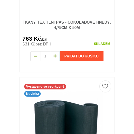
TKANÝ TEXTILNÍ PÁS - ČOKOLÁDOVĚ HNĚDÝ,
4,75CM X 50M
763 Kč
/
bal
631 Kč
bez DPH
SKLADEM
PŘIDAT DO KOŠÍKU
Vystaveno ve vzorkovně
Novinka