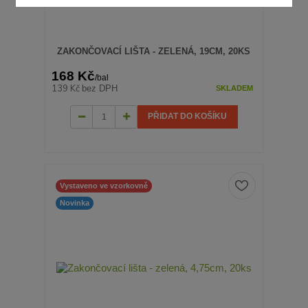
ZAKONČOVACÍ LIŠTA - ZELENÁ, 19CM, 20KS
168 Kč
/
bal
139 Kč
bez DPH
SKLADEM
PŘIDAT DO KOŠÍKU
Vystaveno ve vzorkovně
Novinka