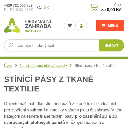
0
ks
+420 721 650 359
CZ
SK
za
0,00 Kč
Po-Pá: 9:00-18:00
MENU
HLEDAT
Úvod
Stínící pásy pro plotové panely
Stínící pásy z tkané textilie
STÍNÍCÍ PÁSY Z TKANÉ
TEXTILIE
Objevte naši nabídku stínících pásů z tkané textilie, ideálních
pro zvýšení soukromí a estetiky vašeho plotu či zahrady. V této
kategorii naleznete tkané textilní pásy
pro zastínění 2D a 3D
svařovaných plotových panelů
v různých barvách a