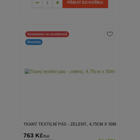
PŘIDAT DO KOŠÍKU
Vystaveno ve vzorkovně
Novinka
TKANÝ TEXTILNÍ PÁS - ZELENÝ, 4,75CM X 50M
763 Kč
/
bal