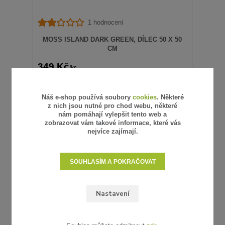
1 hodnocení
MOSS ISLAND DARK GREEN, DÍLEC 50 X 50
CM
349 Kč
/
ks
288 Kč
bez DPH
SKLADEM
PŘIDAT DO KOŠÍKU
Náš e-shop používá soubory
cookies
. Některé
z nich jsou nutné pro chod webu, některé
nám pomáhají vylepšit tento web a
zobrazovat vám takové informace, které vás
nejvíce zajímají.
Vystaveno ve vzorkovně
SOUHLASÍM A POKRAČOVAT
Nastavení