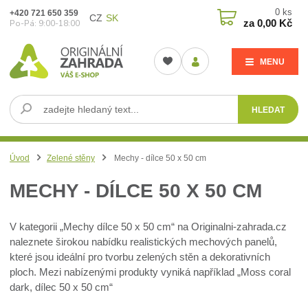
0
ks
+420 721 650 359
CZ
SK
za
0,00 Kč
Po-Pá: 9:00-18:00
MENU
HLEDAT
Úvod
Zelené stěny
Mechy - dílce 50 x 50 cm
MECHY - DÍLCE 50 X 50 CM
V kategorii „Mechy dílce 50 x 50 cm“ na Originalni-zahrada.cz
naleznete širokou nabídku realistických mechových panelů,
které jsou ideální pro tvorbu zelených stěn a dekorativních
ploch. Mezi nabízenými produkty vyniká například „Moss coral
dark, dílec 50 x 50 cm“