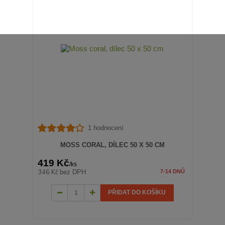
1 hodnocení
MOSS CORAL, DÍLEC 50 X 50 CM
419 Kč
/
ks
346 Kč
bez DPH
7-14 DNŮ
PŘIDAT DO KOŠÍKU