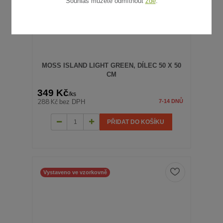
Souhlas můžete odmítnout
zde
.
MOSS ISLAND LIGHT GREEN, DÍLEC 50 X 50
CM
349 Kč
/
ks
288 Kč
bez DPH
7-14 DNŮ
PŘIDAT DO KOŠÍKU
Vystaveno ve vzorkovně