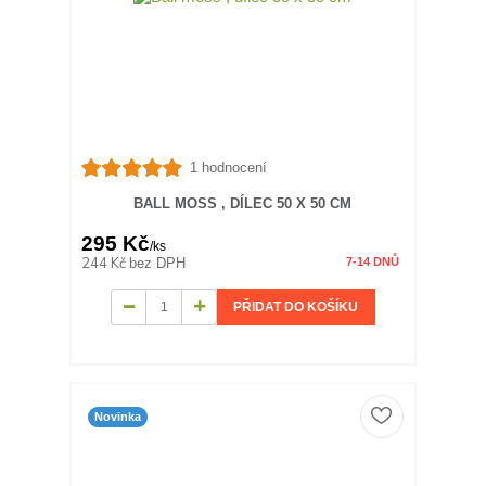
1 hodnocení
BALL MOSS , DÍLEC 50 X 50 CM
295 Kč
/
ks
244 Kč
bez DPH
7-14 DNŮ
PŘIDAT DO KOŠÍKU
Novinka