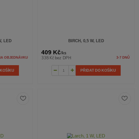
W, LED
BIRCH, 0,5 W, LED
409 Kč
/
ks
338 Kč
bez DPH
NA OBJEDNÁVKU
3-7 DNŮ
 KOŠÍKU
PŘIDAT DO KOŠÍKU