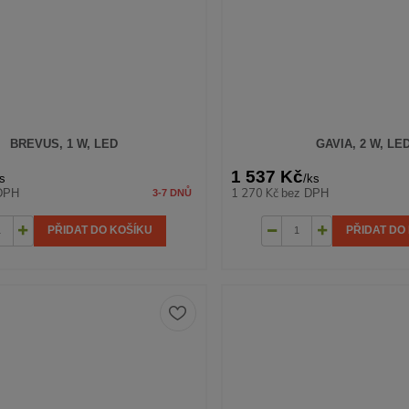
BREVUS, 1 W, LED
GAVIA, 2 W, LE
1 537 Kč
s
/
ks
1 270 Kč
DPH
bez DPH
3-7 DNŮ
PŘIDAT DO KOŠÍKU
PŘIDAT DO