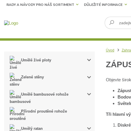
RADY A NÁVODY PRO NÁŠ SORTIMENT
DŮLEŽITÉ INFORMACE
Úvod
Zahra
Umělé živé ploty
ZÁPUS
Zelené stěny
Objevte širo
Zápust
Umělé bambusové rohože
Bodová
Světel
Přírodní proutěné rohože
Tři hlavní v
Diskré
Umělý ratan