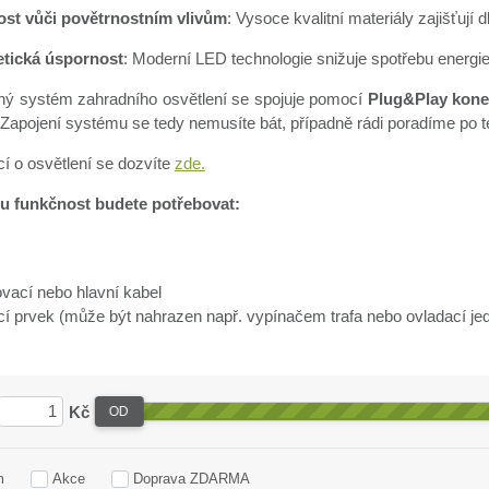
st vůči povětrnostním vlivům
:
Vysoce kvalitní materiály zajišťují
tická úspornost
:
Moderní LED technologie snižuje spotřebu energie 
ý systém zahradního osvětlení se spojuje pomocí
Plug&Play kone
Zapojení systému se tedy nemusíte bát, případně rádi poradíme po t
cí o osvětlení se dozvíte
zde.
u funkčnost budete potřebovat:
o
ovací nebo hlavní kabel
cí prvek (může být nahrazen např. vypínačem trafa nebo ovladací je
Kč
OD
m
Akce
Doprava ZDARMA