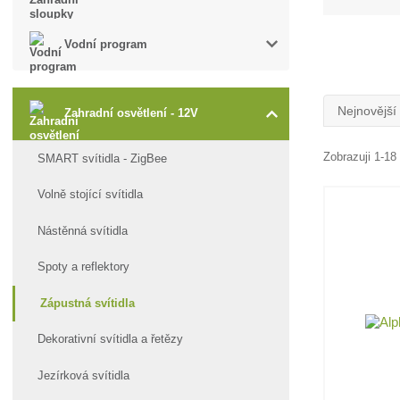
Vodní program
Nejnovější
Zahradní osvětlení - 12V
Zobrazuji 1-18
SMART svítidla - ZigBee
Volně stojící svítidla
Nástěnná svítidla
Spoty a reflektory
Zápustná svítidla
Dekorativní svítidla a řetězy
Jezírková svítidla