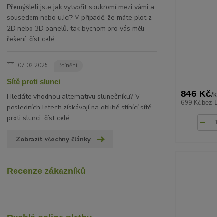
Přemýšleli jste jak vytvořit soukromí mezi vámi a
sousedem nebo ulicí? V případě, že máte plot z
2D nebo 3D panelů, tak bychom pro vás měli
řešení.
číst celé
07.02.2025
Stínění
Sítě proti slunci
846 Kč
/
k
Hledáte vhodnou alternativu slunečníku? V
699 Kč
bez 
posledních letech získávají na oblibě stínící sítě
proti slunci.
číst celé
Zobrazit všechny články
Recenze zákazníků