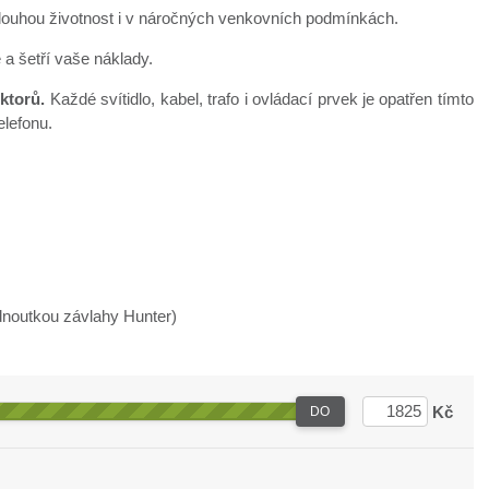
 dlouhou životnost i v náročných venkovních podmínkách.
a šetří vaše náklady.
ktorů.
Každé svítidlo, kabel, trafo i ovládací prvek je opatřen tímto
elefonu.
dnoutkou závlahy Hunter)
Kč
DO