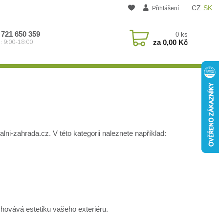
CZ
SK
Přihlášení
 721 650 359
0
ks
za
0,00 Kč
: 9:00-18:00
alni-zahrada.cz.
V této kategorii naleznete například:​
hovává estetiku vašeho exteriéru.