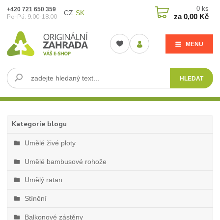
0
ks
+420 721 650 359
CZ
SK
za
0,00 Kč
Po-Pá: 9:00-18:00
MENU
HLEDAT
Kategorie blogu
Umělé živé ploty
Umělé bambusové rohože
Umělý ratan
Stínění
Balkonové zástěny