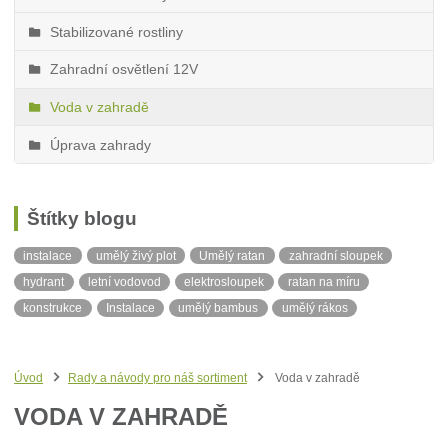
Stabilizované rostliny
Zahradní osvětlení 12V
Voda v zahradě
Úprava zahrady
Štítky blogu
instalace
umělý živý plot
Umělý ratan
zahradní sloupek
hydrant
letní vodovod
elektrosloupek
ratan na míru
konstrukce
Instalace
umělý bambus
umělý rákos
stínící tkanina
neviditelný obrubník
balkonová zástěna
ratanová balkonová zástěna
ratan v metráži
Síť proti slunci
Úvod
Rady a návody pro náš sortiment
Voda v zahradě
Stín
VODA V ZAHRADĚ