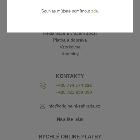
Souhlas můžete odmítnout
zde
.
UŽITEČNÉ ODKAZY
Obchodní podmínky
Reklamace a vrácení zboží
Platba a doprava
Vzorkovna
Kontakty
KONTAKTY
+420 774 174 332
+420 721 650 359
info@originalni-zahrada.cz
Napište nám
RYCHLÉ ONLINE PLATBY