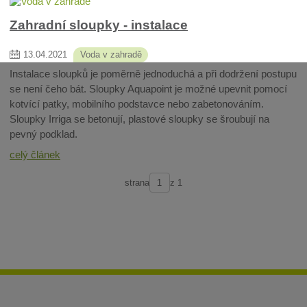
Zahradní sloupky - instalace
13
.
04
.
2021
Voda v zahradě
Instalace sloupků je poměrně jednoduchá a při dodržení postupu
se není čeho bát. Sloupky Aquapoint je možné upevnit pomocí
kotvící patky, mobilního podstavce nebo zabetonováním.
Sloupky Irriga se betonují, plastové sloupky se šroubují na
pevný podklad.
celý článek
strana
z 1