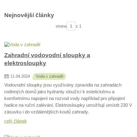
Nejnovější články
strana
z 1
Zahradní vodovodní sloupky a
elektrosloupky
11
.
04
.
2024
Voda v zahradě
Vodovodní sloupky jsou využívány zpravidla na zahradách
rodinných domů jako hydranty sloužící k estetickému a
komfortnímu napojení na rozvod vody například pro připojení
hadice na ruční zalévání. Elektrosloupky umožňují umístit 230 V
zásuvku i do vzdálenějších koutů zahrady.
celý článek