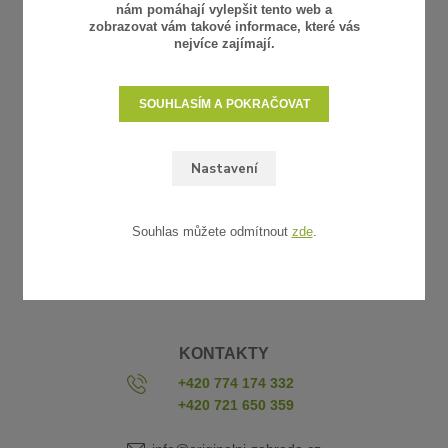
nám pomáhají vylepšit tento web a
zobrazovat vám takové informace, které vás
nejvíce zajímají.
SOUHLASÍM A POKRAČOVAT
UŽITEČNÉ ODKAZY
Nastavení
Obchodní podmínky
Reklamace a vrácení zboží
Souhlas můžete odmítnout
zde
.
Platba a doprava
Vzorkovna
Kontakty
KONTAKTY
+420 774 174 332
+420 721 650 359