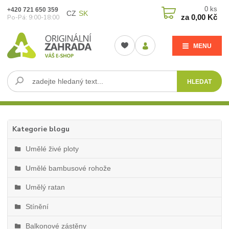
0
ks
+420 721 650 359
CZ
SK
za
0,00 Kč
Po-Pá: 9:00-18:00
MENU
HLEDAT
Kategorie blogu
Umělé živé ploty
Umělé bambusové rohože
Umělý ratan
Stínění
Balkonové zástěny