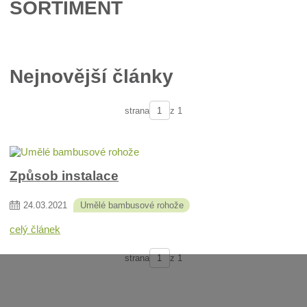
SORTIMENT
Nejnovější články
strana
z 1
Způsob instalace
24
.
03
.
2021
Umělé bambusové rohože
celý článek
strana
z 1