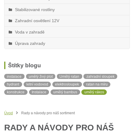
Stabilizované rostliny
Zahradní osvětlení 12V
Voda v zahradě
Úprava zahrady
Štítky blogu
instalace
umělý živý plot
Umělý ratan
zahradní sloupek
hydrant
letní vodovod
elektrosloupek
ratan na míru
konstrukce
Instalace
umělý bambus
umělý rákos
stínící tkanina
neviditelný obrubník
balkonová zástěna
ratanová balkonová zástěna
ratan v metráži
Síť proti slunci
Úvod
Rady a návody pro náš sortiment
Stín
RADY A NÁVODY PRO NÁŠ