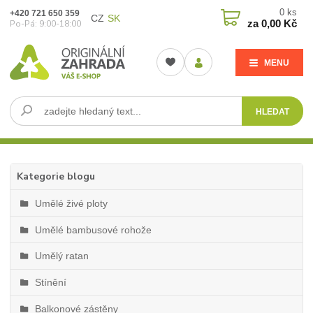
0
ks
+420 721 650 359
CZ
SK
za
0,00 Kč
Po-Pá: 9:00-18:00
MENU
HLEDAT
Kategorie blogu
Umělé živé ploty
Umělé bambusové rohože
Umělý ratan
Stínění
Balkonové zástěny