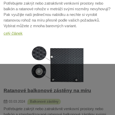
Potřebujete zakrýt nebo zatraktivnit venkovní prostory nebo
balkón a ratanové rohože v metráži svými rozměry nevyhovují?
Pak využijte naši jedinečnou nabídku a nechte si vyrobit
ratanovou rohož na míru přesně podle vašich požadavků.
Vybírat můžete z mnoha barevných variant.
celý článek
Ratanové balkonové zástěny na míru
03
.
03
.
2024
Balkonové zástěny
Potřebujete zakrýt nebo zatraktivnit venkovní prostory nebo
balkón a standardizované ratanové balkonové zástěny svými