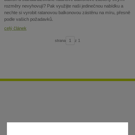
rozměry nevyhovují? Pak využijte naši jedinečnou nabídku a
nechte si vyrobit ratanovou balkonovou zástěnu na míru, přesně
podle vašich požadavků.
celý článek
strana
z 1