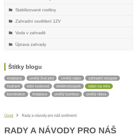
Stabilizované rostliny
Zahradní osvětlení 12V
Voda v zahradě
Úprava zahrady
Štítky blogu
instalace
umělý živý plot
Umělý ratan
zahradní sloupek
hydrant
letní vodovod
elektrosloupek
ratan na míru
konstrukce
Instalace
umělý bambus
umělý rákos
stínící tkanina
neviditelný obrubník
balkonová zástěna
ratanová balkonová zástěna
ratan v metráži
Síť proti slunci
Úvod
Rady a návody pro náš sortiment
Stín
RADY A NÁVODY PRO NÁŠ