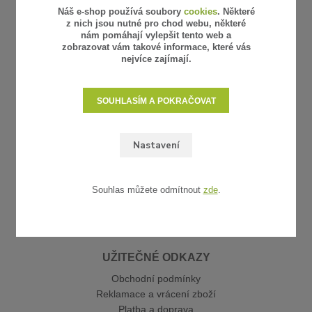
Náš e-shop používá soubory
cookies
. Některé
z nich jsou nutné pro chod webu, některé
nám pomáhají vylepšit tento web a
zobrazovat vám takové informace, které vás
nejvíce zajímají.
SOUHLASÍM A POKRAČOVAT
Nastavení
Souhlas můžete odmítnout
zde
.
UŽITEČNÉ ODKAZY
Obchodní podmínky
Reklamace a vrácení zboží
Platba a doprava