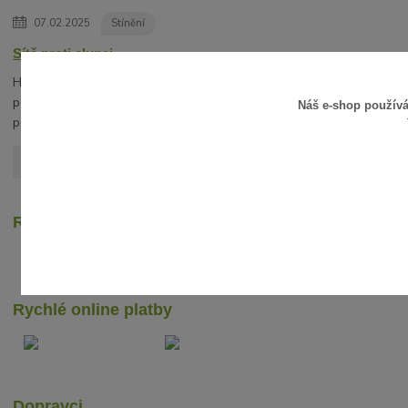
07.02.2025
Stínění
Sítě proti slunci
Hledáte vhodnou alternativu slunečníku? V
posledních letech získávají na oblibě stínící sítě
Náš e-shop použív
proti slunci.
číst celé
Zobrazit všechny články
Recenze zákazníků
Rychlé online platby
Dopravci