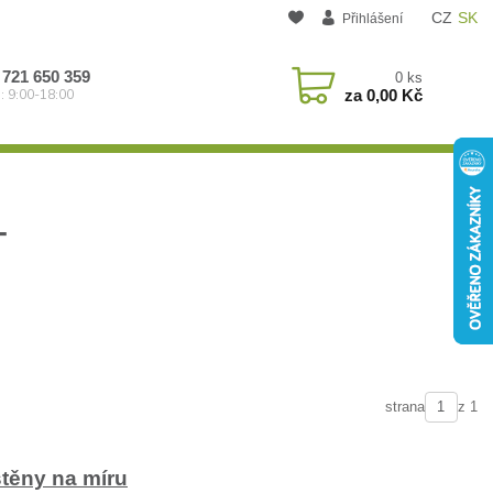
CZ
SK
Přihlášení
 721 650 359
0
ks
za
0,00 Kč
: 9:00-18:00
T
strana
z 1
těny na míru