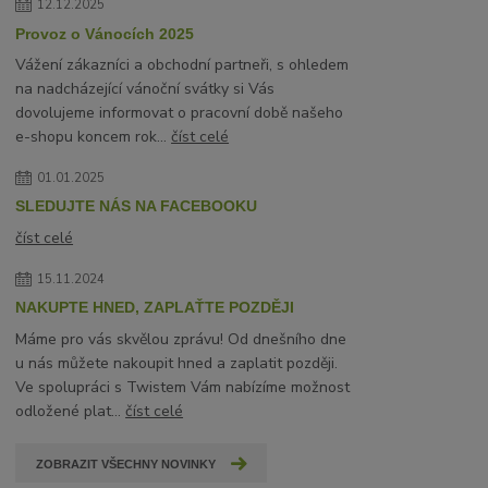
12.12.2025
Provoz o Vánocích 2025
Vážení zákazníci a obchodní partneři, s ohledem
na nadcházející vánoční svátky si Vás
dovolujeme informovat o pracovní době našeho
e-shopu koncem rok...
číst celé
01.01.2025
SLEDUJTE NÁS NA FACEBOOKU
číst celé
15.11.2024
NAKUPTE HNED, ZAPLAŤTE POZDĚJI
Máme pro vás skvělou zprávu! Od dnešního dne
u nás můžete nakoupit hned a zaplatit později.
Ve spolupráci s Twistem Vám nabízíme možnost
odložené plat...
číst celé
ZOBRAZIT VŠECHNY NOVINKY