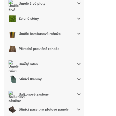
Umělé živé ploty
Zelené stěny
Umělé bambusové rohože
Přírodní proutěné rohože
Umělý ratan
Stínící tkaniny
Balkonové zástěny
Stínící pásy pro plotové panely