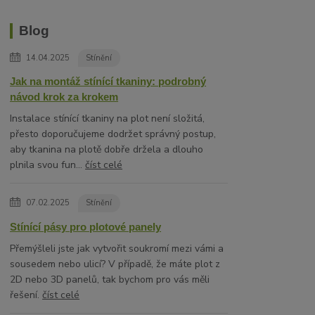
Blog
14.04.2025
Stínění
Jak na montáž stínící tkaniny: podrobný
návod krok za krokem
Instalace stínící tkaniny na plot není složitá,
přesto doporučujeme dodržet správný postup,
aby tkanina na plotě dobře držela a dlouho
plnila svou fun...
číst celé
07.02.2025
Stínění
Stínící pásy pro plotové panely
Přemýšleli jste jak vytvořit soukromí mezi vámi a
sousedem nebo ulicí? V případě, že máte plot z
2D nebo 3D panelů, tak bychom pro vás měli
řešení.
číst celé