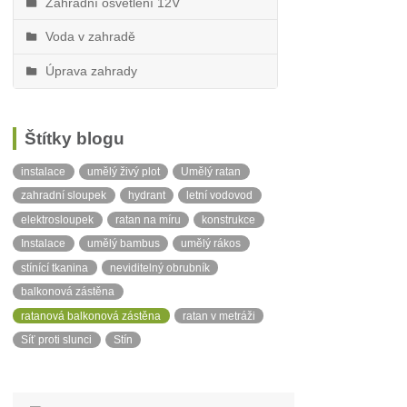
Zahradní osvětlení 12V
Voda v zahradě
Úprava zahrady
Štítky blogu
instalace
umělý živý plot
Umělý ratan
zahradní sloupek
hydrant
letní vodovod
elektrosloupek
ratan na míru
konstrukce
Instalace
umělý bambus
umělý rákos
stínící tkanina
neviditelný obrubník
balkonová zástěna
ratanová balkonová zástěna
ratan v metráži
Síť proti slunci
Stín