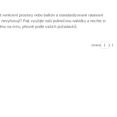
nit venkovní prostory nebo balkón a standardizované ratanové
nevyhovují? Pak využijte naši jedinečnou nabídku a nechte si
těnu na míru, přesně podle vašich požadavků.
strana
z 1