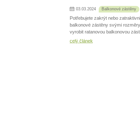
03
.
03
.
2024
Balkonové zástěny
Potřebujete zakrýt nebo zatraktiv
balkonové zástěny svými rozměry 
vyrobit ratanovou balkonovou zás
celý článek