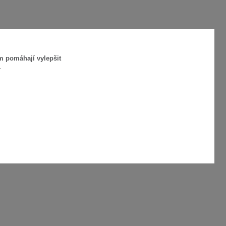
m pomáhají vylepšit
.