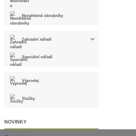
Neviditelné obrubníky
Zahradní nářadí
Speciální nářadí
Výprodej
Služby
NOVINKY