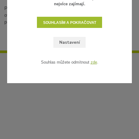
nejvíce zajímají.
Postřikovače se instalují jako poslední prvek systému a přímo
ovlivňují výsledný efekt závlahy. V případě dotazů vám rádi
pomůžeme s výběrem.
SOUHLASÍM A POKRAČOVAT
Nastavení
Souhlas můžete odmítnout
zde
.