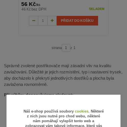
56 Kč
/
ks
46 Kč
bez DPH
SKLADEM
PŘIDAT DO KOŠÍKU
strana
z 1
Správně zvolené postřikovače mají zásadní vliv na kvalitu
zavlažování. Důležité je jejich rozmístění, typ i nastavení trysek,
aby docházelo k překrytí jednotlivých dostřiků a plocha byla
zavlažena rovnoměrně.
Při výběru doporučujeme sledovat:
typ postřikovače (statický / rotační)
dostřik a velikost plochy
Náš e-shop používá soubory
cookies
. Některé
z nich jsou nutné pro chod webu, některé
provozní tlak a průtok
nám pomáhají vylepšit tento web a
možnost nastavení výseče
zobrazovat vám takové informace, které vás