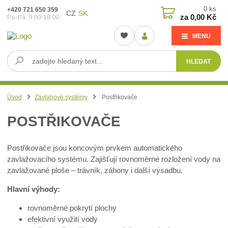
0
ks
+420 721 650 359
CZ
SK
za
0,00 Kč
Po-Pá: 9:00-18:00
MENU
HLEDAT
Úvod
Závlahové systémy
Postřikovače
POSTŘIKOVAČE
Postřikovače jsou koncovým prvkem automatického
zavlažovacího systému. Zajišťují rovnoměrné rozložení vody na
zavlažované ploše – trávník, záhony i další výsadbu.
Hlavní výhody:
rovnoměrné pokrytí plochy
efektivní využití vody