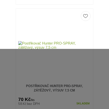
POSTŘIKOVAČ HUNTER PRO-SPRAY,
ZÁTĚŽOVÝ, VÝSUV 7,5 CM
70 Kč
/
ks
58 Kč
bez DPH
SKLADEM