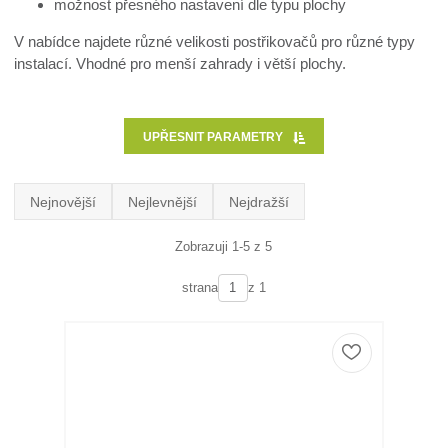
možnost přesného nastavení dle typu plochy
V nabídce najdete různé velikosti postřikovačů pro různé typy
instalací. Vhodné pro menší zahrady i větší plochy.
UPŘESNIT PARAMETRY
Nejnovější
Nejlevnější
Nejdražší
Zobrazuji 1-5 z 5
strana
z 1