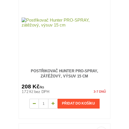
POSTŘIKOVAČ HUNTER PRO-SPRAY,
ZÁTĚŽOVÝ, VÝSUV 15 CM
208 Kč
/
ks
172 Kč
bez DPH
3-7 DNŮ
PŘIDAT DO KOŠÍKU