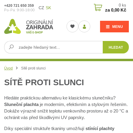
0
ks
+420 721 650 359
CZ
SK
za
0,00 Kč
Po-Pá: 9:00-18:00
MENU
HLEDAT
Úvod
Sítě proti slunci
SÍTĚ PROTI SLUNCI
Hledáte praktickou alternativu ke klasickému slunečníku?
Sluneční plachta
je moderním, efektivním a stylovým řešením.
Dokáže výrazně snížit teplotu venkovního prostoru až o 20 °C a
ochránit vás před škodlivými UV paprsky.
Díky speciální struktuře tkaniny umožňují
stínící plachty