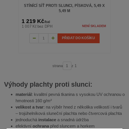
STÍNÍCÍ SÍŤ PROTI SLUNCI, PÍSKOVÁ, 5,49 X
5,49 M
1 219 Kč
/
bal
1 007 Kč
bez DPH
NENÍ SKLADEM
PŘIDAT DO KOŠÍKU
strana
z 1
Výhody plachty proti slunci:
materiál
: kvalitní pevná tkanina s vysokou UV ochranou o
hmotnosti 160 g/m²
velikost a tvar
: na výběr hned z několika velikostí i tvarů
– trojúhelníková sluneční plachta nebo čtvercová plachta
jednoduchá
instalace
a snadná údržba
efektivní
ochrana
před sluncem a horkem