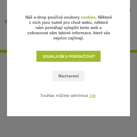
stylové designové řešení, ideální náhrada slunečníku
sluneční plachty jsou
lehké
, snadno se skládají a skladují
Náš e-shop používá soubory
cookies
. Některé
Více informací se dočtete na našem
blogu
.
z nich jsou nutné pro chod webu, některé
nám pomáhají vylepšit tento web a
zobrazovat vám takové informace, které vás
nejvíce zajímají.
SOUHLASÍM A POKRAČOVAT
Nastavení
Souhlas můžete odmítnout
zde
.