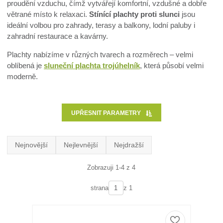
proudění vzduchu, čímž vytvářejí komfortní, vzdušné a dobře
větrané místo k relaxaci.
Stínící plachty proti slunci
jsou
ideální volbou pro zahrady, terasy a balkony, lodní paluby i
zahradní restaurace a kavárny.
Plachty nabízíme v různých tvarech a rozměrech – velmi
oblíbená je
sluneční plachta trojúhelník
, která působí velmi
moderně.
UPŘESNIT PARAMETRY
Nejnovější
Nejlevnější
Nejdražší
Zobrazuji 1-4 z 4
strana
z 1