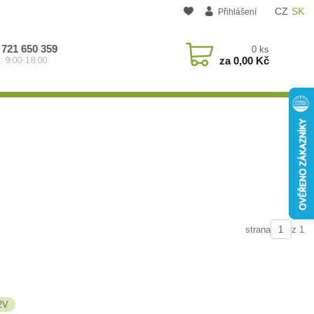
CZ
SK
Přihlášení
 721 650 359
0
ks
za
0,00 Kč
: 9:00-18:00
strana
z 1
12V