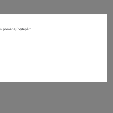
m pomáhají vylepšit
.