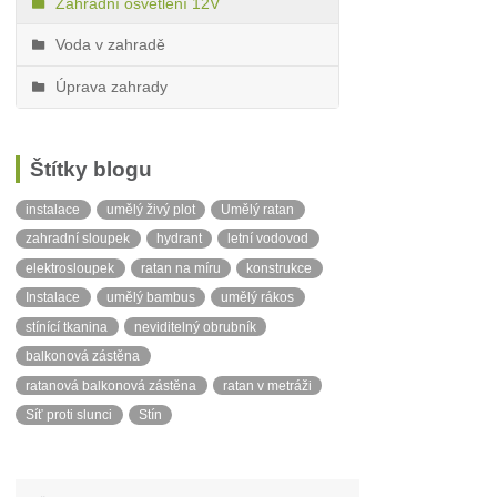
Zahradní osvětlení 12V
Voda v zahradě
Úprava zahrady
Štítky blogu
instalace
umělý živý plot
Umělý ratan
zahradní sloupek
hydrant
letní vodovod
elektrosloupek
ratan na míru
konstrukce
Instalace
umělý bambus
umělý rákos
stínící tkanina
neviditelný obrubník
balkonová zástěna
ratanová balkonová zástěna
ratan v metráži
Síť proti slunci
Stín