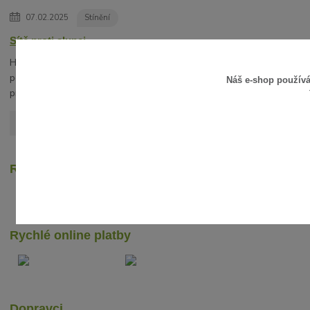
07.02.2025
Stínění
Sítě proti slunci
Hledáte vhodnou alternativu slunečníku? V
posledních letech získávají na oblibě stínící sítě
Náš e-shop použív
proti slunci.
číst celé
Zobrazit všechny články
Recenze zákazníků
Rychlé online platby
Dopravci