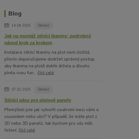
Blog
14.04.2025
Stínění
Jak na montáž stínící tkaniny: podrobný
návod krok za krokem
Instalace stínící tkaniny na plot není složitá,
přesto doporučujeme dodržet správný postup,
aby tkanina na plotě dobře držela a dlouho
plnila svou fun...
číst celé
07.02.2025
Stínění
Stínící pásy pro plotové panely
Přemýšleli jste jak vytvořit soukromí mezi vámi a
sousedem nebo ulicí? V případě, že máte plot z
2D nebo 3D panelů, tak bychom pro vás měli
řešení.
číst celé