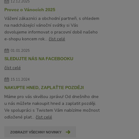
12.12.2025
Provoz o Vánocích 2025
Vážení zákazníci a obchodní partneři, s ohledem
na nadcházející vánoční svátky si Vás
dovolujeme informovat o pracovní době našeho
e-shopu koncem rok...
číst celé
01.01.2025
SLEDUJTE NÁS NA FACEBOOKU
číst celé
15.11.2024
NAKUPTE HNED, ZAPLAŤTE POZDĚJI
Máme pro vás skvělou zprávu! Od dnešního dne
u nás můžete nakoupit hned a zaplatit později.
Ve spolupráci s Twistem Vám nabízíme možnost
odložené plat...
číst celé
ZOBRAZIT VŠECHNY NOVINKY