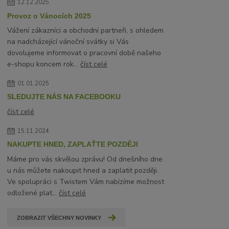
12.12.2025
Provoz o Vánocích 2025
Vážení zákazníci a obchodní partneři, s ohledem
na nadcházející vánoční svátky si Vás
dovolujeme informovat o pracovní době našeho
e-shopu koncem rok...
číst celé
01.01.2025
SLEDUJTE NÁS NA FACEBOOKU
číst celé
15.11.2024
NAKUPTE HNED, ZAPLAŤTE POZDĚJI
Máme pro vás skvělou zprávu! Od dnešního dne
u nás můžete nakoupit hned a zaplatit později.
Ve spolupráci s Twistem Vám nabízíme možnost
odložené plat...
číst celé
ZOBRAZIT VŠECHNY NOVINKY