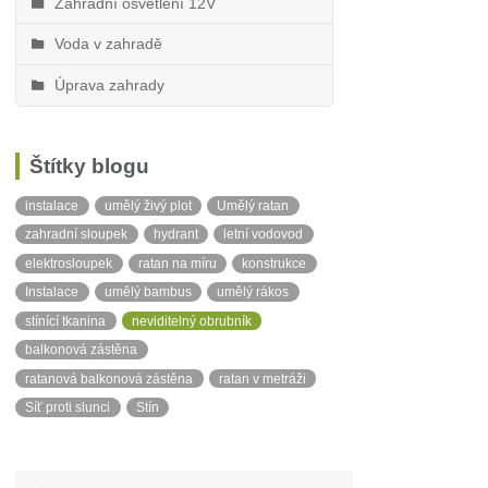
Zahradní osvětlení 12V
Voda v zahradě
Úprava zahrady
Štítky blogu
instalace
umělý živý plot
Umělý ratan
zahradní sloupek
hydrant
letní vodovod
elektrosloupek
ratan na míru
konstrukce
Instalace
umělý bambus
umělý rákos
stínící tkanina
neviditelný obrubník
balkonová zástěna
ratanová balkonová zástěna
ratan v metráži
Síť proti slunci
Stín