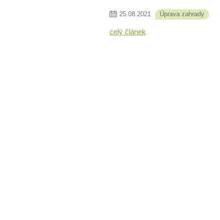
25
.
08
.
2021
Úprava zahrady
celý článek