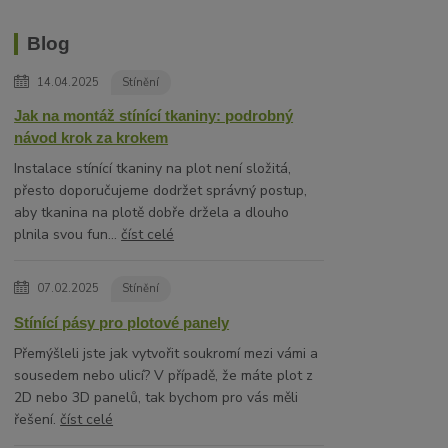
Blog
14.04.2025
Stínění
Jak na montáž stínící tkaniny: podrobný
návod krok za krokem
Instalace stínící tkaniny na plot není složitá,
přesto doporučujeme dodržet správný postup,
aby tkanina na plotě dobře držela a dlouho
plnila svou fun...
číst celé
07.02.2025
Stínění
Stínící pásy pro plotové panely
Přemýšleli jste jak vytvořit soukromí mezi vámi a
sousedem nebo ulicí? V případě, že máte plot z
2D nebo 3D panelů, tak bychom pro vás měli
řešení.
číst celé