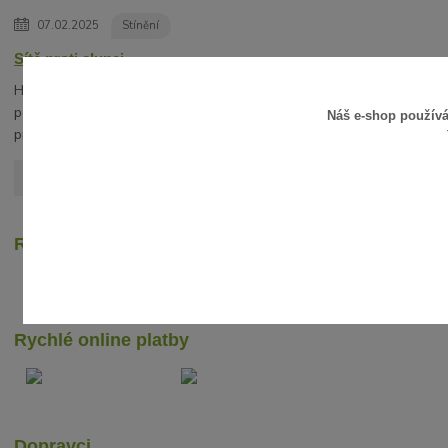
07.02.2025
Stínění
Sítě proti slunci
Hledáte vhodnou alternativu slunečníku? V
posledních letech získávají na oblibě stínící sítě
Náš e-shop použív
proti slunci.
číst celé
Zobrazit všechny články
Recenze zákazníků
Rychlé online platby
Dopravci