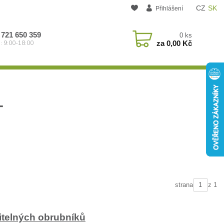
CZ
SK
Přihlášení
 721 650 359
0
ks
za
0,00 Kč
: 9:00-18:00
T
strana
z 1
ditelných obrubníků