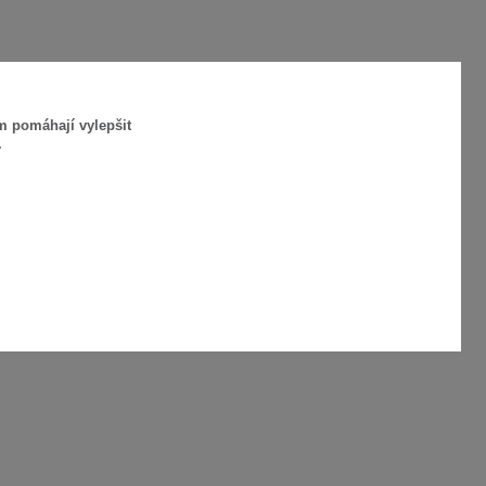
m pomáhají vylepšit
.