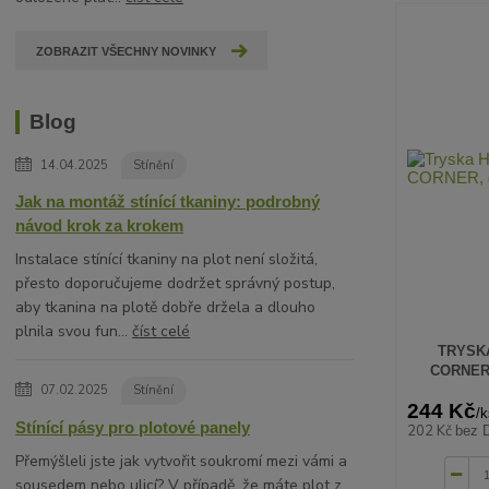
ZOBRAZIT VŠECHNY NOVINKY
Blog
14.04.2025
Stínění
Jak na montáž stínící tkaniny: podrobný
návod krok za krokem
Instalace stínící tkaniny na plot není složitá,
přesto doporučujeme dodržet správný postup,
aby tkanina na plotě dobře držela a dlouho
plnila svou fun...
číst celé
TRYSKA
CORNER, 
07.02.2025
Stínění
244 Kč
/
k
Stínící pásy pro plotové panely
202 Kč
bez 
Přemýšleli jste jak vytvořit soukromí mezi vámi a
sousedem nebo ulicí? V případě, že máte plot z