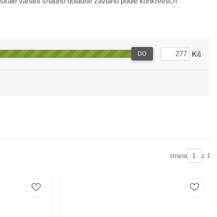
 škále variant snadno doladíte závlahu podle konkrétních
Kč
DO
strana
z 1