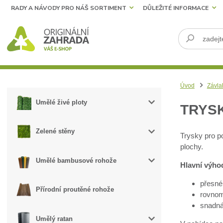
RADY A NÁVODY PRO NÁŠ SORTIMENT
DŮLEŽITÉ INFORMACE
Úvod
Závla
Umělé živé ploty
TRYS
Zelené stěny
Trysky pro po
plochy.
Umělé bambusové rohože
Hlavní výho
přesné
Přírodní proutěné rohože
rovnom
snadná
Umělý ratan