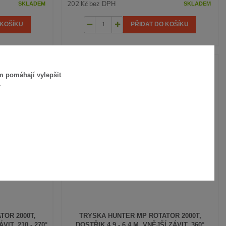
202 Kč
bez DPH
SKLADEM
SKLADEM
 KOŠÍKU
PŘIDAT DO KOŠÍKU
m pomáhají vylepšit
.
TOR 2000T,
TRYSKA HUNTER MP ROTATOR 2000T,
VIT, 210 - 270°
DOSTŘIK 4,9 - 6,4 M, VNĚJŠÍ ZÁVIT, 360°