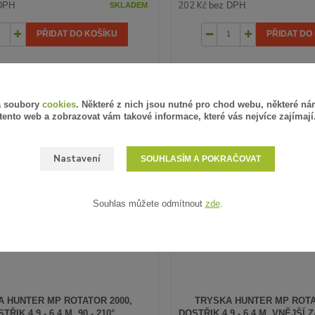
202 Kč
DPH
bez DPH
SKLADEM
PŘIDAT DO KOŠÍKU
PŘIDAT DO
á soubory
cookies
. Některé z nich jsou nutné pro chod webu, některé ná
tento web a zobrazovat vám takové informace, které vás nejvíce zajímají
Nastavení
SOUHLASÍM A POKRAČOVAT
Souhlas můžete odmítnout
zde
.
 HUNTER MP ROTATOR 2000,
TRYSKA HUNTER MP ROTA
TŘIK 4,9 - 6,4 M, 90 - 210°
DOSTŘIK 4,9 - 6,4 M, VNĚJŠÍ ZÁ