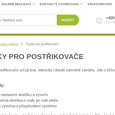
GALERIE REALIZACÍ
KONTAKTY, VZORKOVNA
VELKOOBCHOD
+420
HLEDAT
Po-Pá
hové systémy
Trysky pro postřikovače
KY PRO POSTŘIKOVAČE
střikovače určují tvar, intenzitu i dosah samotné závlahy. Jde o klí
dy:
 nastavení dostřiku a výseče
ěrná distribuce vody po celé ploše
 výměna a přizpůsobení systému