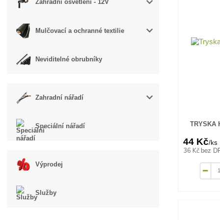
Zahradní osvětlení - 12V
Mulčovací a ochranné textilie
Neviditelné obrubníky
Zahradní nářadí
TRYSKA H
Speciální nářadí
44 Kč
/
ks
36 Kč
bez D
Výprodej
Služby