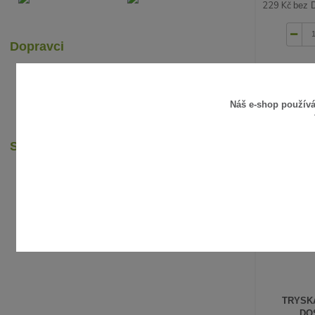
229 Kč
bez 
Dopravci
Náš e-shop použív
Sledujte nás
TRYSKA
DOS