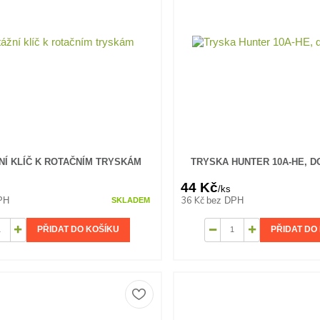
Í KLÍČ K ROTAČNÍM TRYSKÁM
TRYSKA HUNTER 10A-HE, DO
44 Kč
/
ks
36 Kč
PH
bez DPH
SKLADEM
PŘIDAT DO KOŠÍKU
PŘIDAT DO