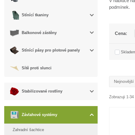
V nabídce naj
podmínek.
Stínící tkaniny
Balkonové zástěny
Cena:
Stínící pásy pro plotové panely
Sklade
Sítě proti slunci
Nejnovější
Stabilizované rostliny
Zobrazuji 1-34
Závlahové systémy
Zahradní šachtice