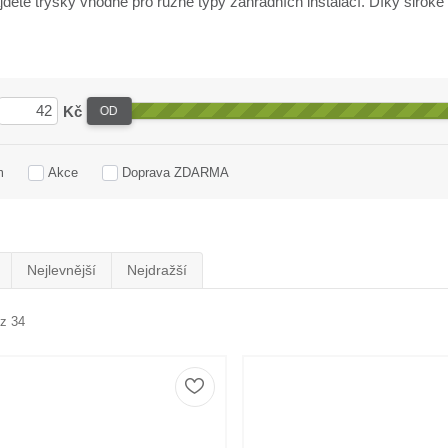
dete trysky vhodné pro různé typy zahradních instalací. Díky široké
Kč
OD
m
Akce
Doprava ZDARMA
Nejlevnější
Nejdražší
 z 34