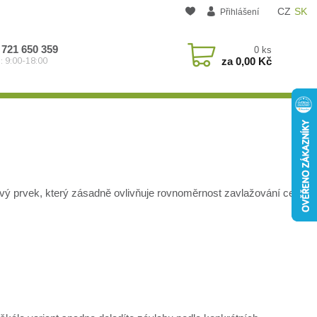
CZ
SK
Přihlášení
 721 650 359
0
ks
za
0,00 Kč
: 9:00-18:00
čový prvek, který zásadně ovlivňuje rovnoměrnost zavlažování celé