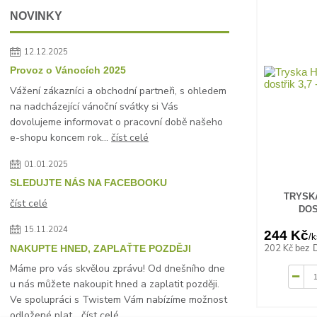
NOVINKY
12.12.2025
Provoz o Vánocích 2025
Vážení zákazníci a obchodní partneři, s ohledem
na nadcházející vánoční svátky si Vás
dovolujeme informovat o pracovní době našeho
e-shopu koncem rok...
číst celé
01.01.2025
SLEDUJTE NÁS NA FACEBOOKU
TRYSKA
číst celé
DOST
15.11.2024
244 Kč
/
k
202 Kč
NAKUPTE HNED, ZAPLAŤTE POZDĚJI
bez 
Máme pro vás skvělou zprávu! Od dnešního dne
u nás můžete nakoupit hned a zaplatit později.
Ve spolupráci s Twistem Vám nabízíme možnost
odložené plat...
číst celé