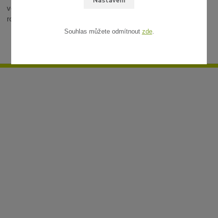
Nastavení
vodu. Nakupujte na Originalni-zahrada.cz a dopřejte svým
rostlinám to nejlepší.
Souhlas můžete odmítnout
zde
.