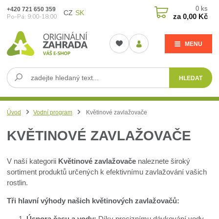
0
ks
+420 721 650 359
CZ
SK
za
0,00 Kč
Po-Pá: 9:00-18:00
MENU
HLEDAT
Úvod
Vodní program
Květinové zavlažovače
KVĚTINOVÉ ZAVLAŽOVAČE
V naší kategorii
Květinové zavlažovače
naleznete široký
sortiment produktů určených k efektivnímu zavlažování vašich
rostlin.
Tři hlavní výhody našich květinových zavlažovačů:
Úspora času a vody:
Díky preciznímu dávkování vody