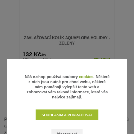
ZAVLAŽOVACÍ KOLÍK AQUAFLORA HOLIDAY -
ZELENÝ
132 Kč
/
ks
109 Kč
bez DPH
SKLADEM
PŘIDAT DO KOŠÍKU
Náš e-shop používá soubory
cookies
. Některé
z nich jsou nutné pro chod webu, některé
nám pomáhají vylepšit tento web a
zobrazovat vám takové informace, které vás
nejvíce zajímají.
strana
z 1
SOUHLASÍM A POKRAČOVAT
Prozkoumejte naši kompletní nabídku květinových zavlažovačů
a vyberte si ideální řešení pro vaše rostliny. S našimi produkty
zajistíte svým květinám optimální péči a zároveň ušetříte čas i