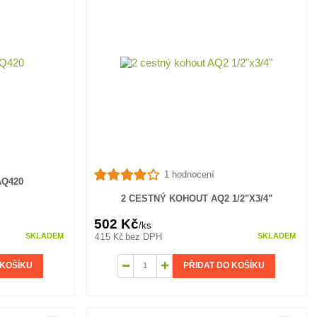
1 hodnocení
AQ420
2 CESTNÝ KOHOUT AQ2 1/2"X3/4"
502 Kč
/
ks
415 Kč
bez DPH
SKLADEM
SKLADEM
 KOŠÍKU
PŘIDAT DO KOŠÍKU