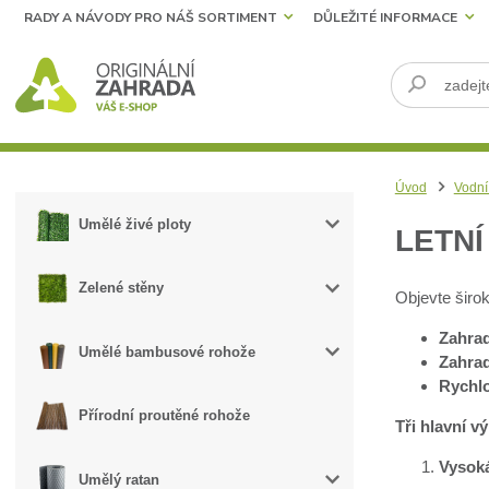
RADY A NÁVODY PRO NÁŠ SORTIMENT
DŮLEŽITÉ INFORMACE
Úvod
Vodní
Umělé živé ploty
LETN
Zelené stěny
Objevte širo
Zahrad
Umělé bambusové rohože
Zahrad
Rychlo
Přírodní proutěné rohože
Tři hlavní v
Vysoká
Umělý ratan