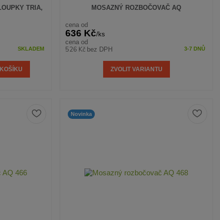
LOUPKY TRIA,
MOSAZNÝ ROZBOČOVAČ AQ
cena od
636 Kč
/
ks
cena od
526 Kč
bez DPH
SKLADEM
3-7 DNŮ
 KOŠÍKU
ZVOLIT VARIANTU
Novinka