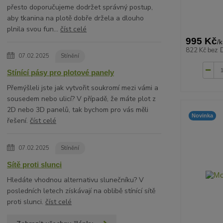
přesto doporučujeme dodržet správný postup,
aby tkanina na plotě dobře držela a dlouho
plnila svou fun...
číst celé
995 Kč
/
k
822 Kč
bez 
07.02.2025
Stínění
Stínící pásy pro plotové panely
Přemýšleli jste jak vytvořit soukromí mezi vámi a
sousedem nebo ulicí? V případě, že máte plot z
2D nebo 3D panelů, tak bychom pro vás měli
Novinka
řešení.
číst celé
07.02.2025
Stínění
Sítě proti slunci
Hledáte vhodnou alternativu slunečníku? V
posledních letech získávají na oblibě stínící sítě
proti slunci.
číst celé