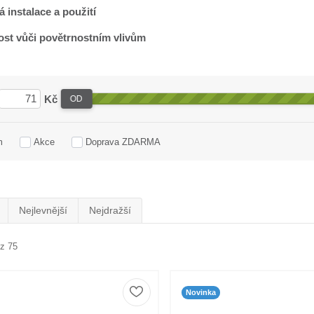
 instalace a použití
st vůči povětrnostním vlivům
Kč
OD
m
Akce
Doprava ZDARMA
Nejlevnější
Nejdražší
 z 75
Novinka