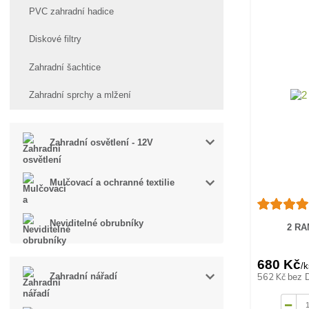
PVC zahradní hadice
Diskové filtry
Zahradní šachtice
Zahradní sprchy a mlžení
Zahradní osvětlení - 12V
Mulčovací a ochranné textilie
Neviditelné obrubníky
2 R
680 Kč
/
k
562 Kč
Zahradní nářadí
bez 