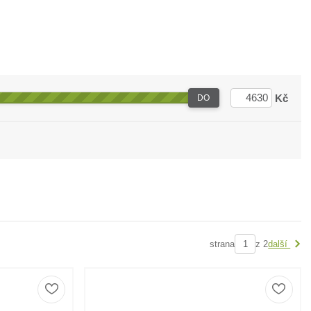
Kč
DO
strana
z 2
další