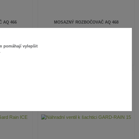
 AQ 466
MOSAZNÝ ROZBOČOVAČ AQ 468
928 Kč
/
ks
767 Kč
bez DPH
SKLADEM
SKLADEM
m pomáhají vylepšit
.
 KOŠÍKU
PŘIDAT DO KOŠÍKU