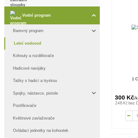
Vodní program
Barevný program
Letní vodovod
Kohouty a rozdělovače
Hadicové navijáky
1 
Tašky s hadicí a tryskou
Spojky, nástavce, pistole
300 Kč
/
k
248 Kč
bez 
Postřikovače
Květinové zavlažovače
Ovládací jednotky na kohoutek