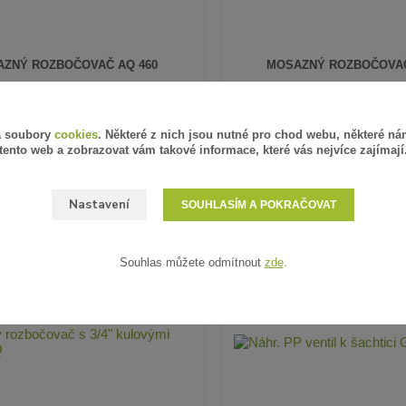
ZNÝ ROZBOČOVAČ AQ 460
MOSAZNÝ ROZBOČOVAČ
511 Kč
s
/
ks
422 Kč
DPH
bez DPH
SKLADEM
á soubory
cookies
. Některé z nich jsou nutné pro chod webu, některé ná
tento web a zobrazovat vám takové informace, které vás nejvíce zajímají
PŘIDAT DO KOŠÍKU
PŘIDAT DO
Nastavení
SOUHLASÍM A POKRAČOVAT
Souhlas můžete odmítnout
zde
.