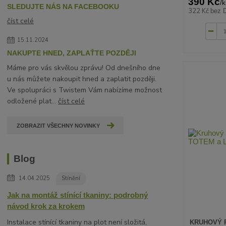
390 Kč
/
k
SLEDUJTE NÁS NA FACEBOOKU
322 Kč
bez 
číst celé
15.11.2024
NAKUPTE HNED, ZAPLAŤTE POZDĚJI
Máme pro vás skvělou zprávu! Od dnešního dne
u nás můžete nakoupit hned a zaplatit později.
Ve spolupráci s Twistem Vám nabízíme možnost
odložené plat...
číst celé
ZOBRAZIT VŠECHNY NOVINKY
Blog
14.04.2025
Stínění
Jak na montáž stínící tkaniny: podrobný
návod krok za krokem
Instalace stínící tkaniny na plot není složitá,
KRUHOVÝ 