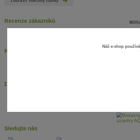
Zobrazit všechny články
Recenze zákazníků
MOSA
584 Kč
/
k
483 Kč
bez 
Náš e-shop použív
Rychlé online platby
Dopravci
Sledujte nás