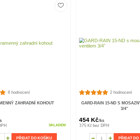
8 hodnocení
2 hodnocení
AMENNÝ ZAHRADNÍ KOHOUT
GARD-RAIN 15-ND S MOSAZ
3/4"
454 Kč
s
/
ks
375 Kč
DPH
bez DPH
SKLADEM
PŘIDAT DO KOŠÍKU
PŘIDAT DO