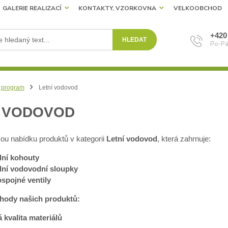
GALERIE REALIZACÍ
KONTAKTY, VZORKOVNA
VELKOOBCHOD
+420
HLEDAT
Po-Pá
 program
Letní vodovod
Í VODOVOD
kou nabídku produktů v kategorii
Letní vodovod
, která zahrnuje:
ní kohouty
ní vodovodní sloupky
spojné ventily
ýhody našich produktů:
 kvalita materiálů