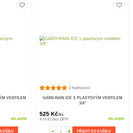
2 hodnocení
NÝM VENTILEM
GARD-RAIN ICE S PLASTOVÝM VENTILEM
3/4"
525 Kč
/
ks
434 Kč
bez DPH
SKLADEM
SKLADEM
 KOŠÍKU
PŘIDAT DO KOŠÍKU