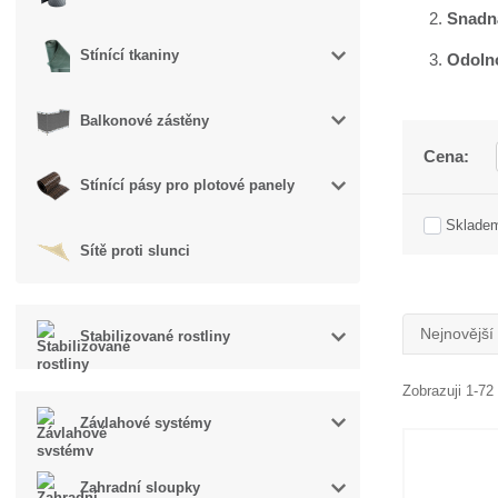
Snadná
Stínící tkaniny
Odolno
Balkonové zástěny
Cena:
Stínící pásy pro plotové panely
Sklade
Sítě proti slunci
Nejnovější
Stabilizované rostliny
Zobrazuji 1-72
Závlahové systémy
Zahradní sloupky