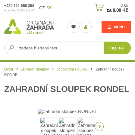
0
ks
+420 721 650 359
CZ
SK
za
0,00 Kč
Po-Pá: 9:00-18:00
MENU
HLEDAT
Úvod
Zahradní sloupky
Vodovodní sloupky
Zahradní sloupek
RONDEL
ZAHRADNÍ SLOUPEK RONDEL