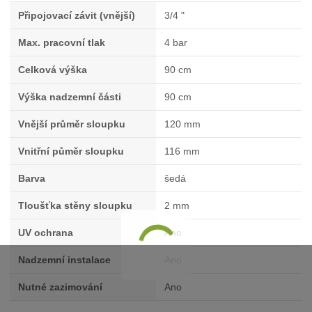
Připojovací závit (vnější)
3/4 "
Max. pracovní tlak
4 bar
Celková výška
90 cm
Výška nadzemní části
90 cm
Vnější průměr sloupku
120 mm
Vnitřní půměr sloupku
116 mm
Barva
šedá
Tloušťka stěny sloupku
2 mm
UV ochrana
Ano
Nadzemní instalace
Ano
Nutné zazimování
Ano