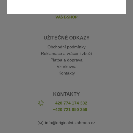
UŽITEČNÉ ODKAZY
Obchodní podmínky
Reklamace a vrácení zboží
Platba a doprava
Vzorkovna
Kontakty
KONTAKTY
+420 774 174 332
+420 721 650 359
info@originalni-zahrada.cz