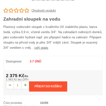
Ohodnotit produkt
Zahradní sloupek na vodu
Plastový vodovodní sloupek z kvalitního UV stabilního plastu, barva
šedá, výška 0,9 m, včetně ventilu 3/4". Na zahradách rodinných domků,
jako vodovodní hydrant např. pro připojení hadice na zalévání. Připojení
sloupku na přívod vody je přes 3/4" vnější závit. Sloupek je osazený
3/4" ventilem s vněj...
celý popis
Dostupnost
3-7 DNŮ
2 375 Kč
/
ks
1 963 Kč
bez DPH
PŘIDAT DO KOŠÍKU
Číslo produktu:
10290