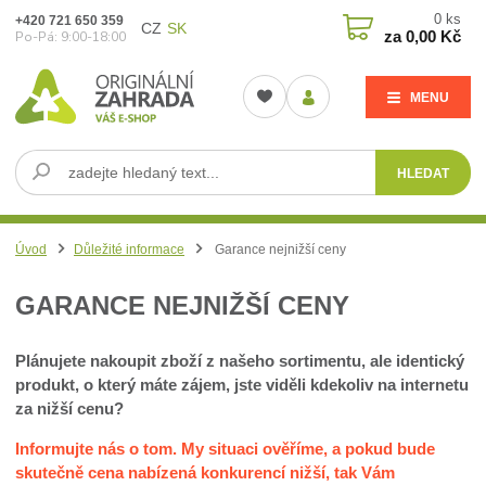
0
ks
+420 721 650 359
CZ
SK
za
0,00 Kč
Po-Pá: 9:00-18:00
MENU
HLEDAT
Úvod
Důležité informace
Garance nejnižší ceny
GARANCE NEJNIŽŠÍ CENY
Plánujete nakoupit zboží z našeho sortimentu, ale identický
produkt, o který máte zájem, jste viděli kdekoliv na internetu
za nižší cenu?
Informujte nás o tom. My situaci ověříme, a pokud bude
skutečně cena nabízená konkurencí nižší, tak Vám