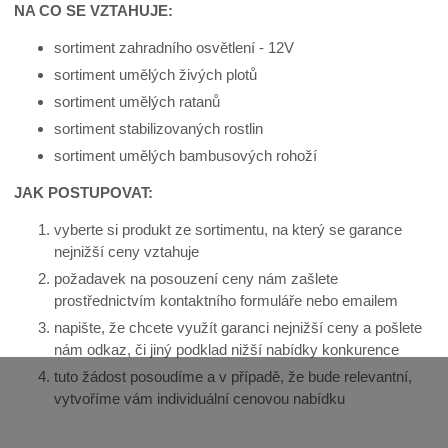
NA CO SE VZTAHUJE:
sortiment zahradního osvětlení - 12V
sortiment umělých živých plotů
sortiment umělých ratanů
sortiment stabilizovaných rostlin
sortiment umělých bambusových rohoží
JAK POSTUPOVAT:
vyberte si produkt ze sortimentu, na který se garance
nejnižší ceny vztahuje
požadavek na posouzení ceny nám zašlete
prostřednictvím kontaktního formuláře nebo emailem
napište, že chcete využít garanci nejnižší ceny a pošlete
nám odkaz, či jiný podklad nižší nabídky konkurence
tuto žádost posoudíme a v případě, že bude relevantní,
vytvoříme vám individuální cenovou nabídku