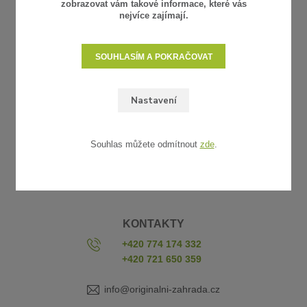
zobrazovat vám takové informace, které vás
nejvíce zajímají.
SOUHLASÍM A POKRAČOVAT
UŽITEČNÉ ODKAZY
Nastavení
Obchodní podmínky
Reklamace a vrácení zboží
Souhlas můžete odmítnout
zde
.
Platba a doprava
Vzorkovna
Kontakty
KONTAKTY
+420 774 174 332
+420 721 650 359
info@originalni-zahrada.cz