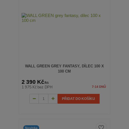
WALL GREEN GREY FANTASY, DÍLEC 100 X
100 CM
2 390 Kč
/
ks
1 975 Kč
bez DPH
7-14 DNŮ
PŘIDAT DO KOŠÍKU
Novinka