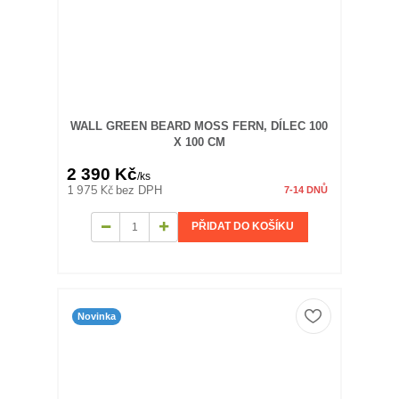
WALL GREEN BEARD MOSS FERN, DÍLEC 100
X 100 CM
2 390 Kč
/
ks
1 975 Kč
bez DPH
7-14 DNŮ
PŘIDAT DO KOŠÍKU
Novinka