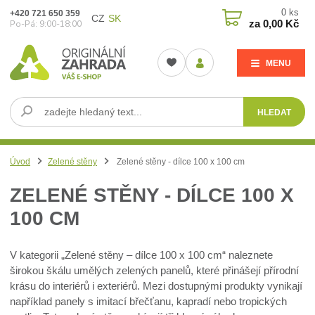
0
ks
+420 721 650 359
CZ
SK
za
0,00 Kč
Po-Pá: 9:00-18:00
MENU
HLEDAT
Úvod
Zelené stěny
Zelené stěny - dílce 100 x 100 cm
ZELENÉ STĚNY - DÍLCE 100 X
100 CM
V kategorii „Zelené stěny – dílce 100 x 100 cm“ naleznete
širokou škálu umělých zelených panelů, které přinášejí přírodní
krásu do interiérů i exteriérů. Mezi dostupnými produkty vynikají
například panely s imitací břečťanu, kapradí nebo tropických