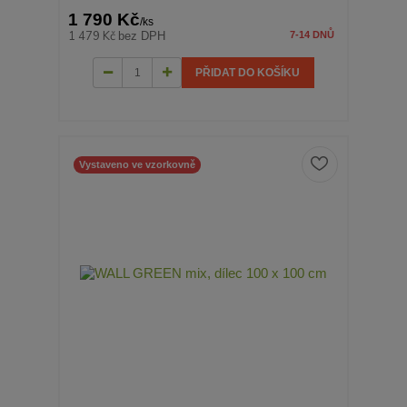
1 790 Kč
/
ks
1 479 Kč
bez DPH
7-14 DNŮ
PŘIDAT DO KOŠÍKU
Vystaveno ve vzorkovně