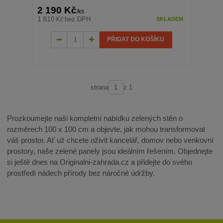
2 190 Kč
/
ks
1 810 Kč
bez DPH
SKLADEM
PŘIDAT DO KOŠÍKU
strana
z 1
Prozkoumejte naši kompletní nabídku zelených stěn o
rozměrech 100 x 100 cm a objevte, jak mohou transformovat
váš prostor. Ať už chcete oživit kancelář, domov nebo venkovní
prostory, naše zelené panely jsou ideálním řešením. Objednejte
si ještě dnes na Originalni-zahrada.cz a přidejte do svého
prostředí nádech přírody bez náročné údržby.