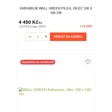
VARIABILNÍ WALL GREEN PILEA, DÍLEC 100 X
100 CM
4 450 Kč
/
ks
3 678 Kč
bez DPH
7-14 DNŮ
PŘIDAT DO KOŠÍKU
Vystaveno ve vzorkovně