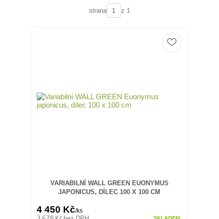
strana
z 1
VARIABILNÍ WALL GREEN EUONYMUS
JAPONICUS, DÍLEC 100 X 100 CM
4 450 Kč
/
ks
3 678 Kč
bez DPH
SKLADEM