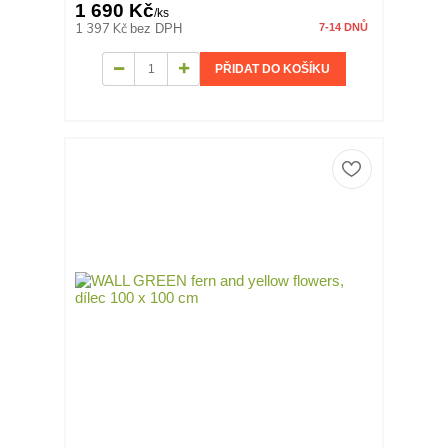
1 690 Kč
/
ks
1 397 Kč
bez DPH
7-14 DNŮ
PŘIDAT DO KOŠÍKU