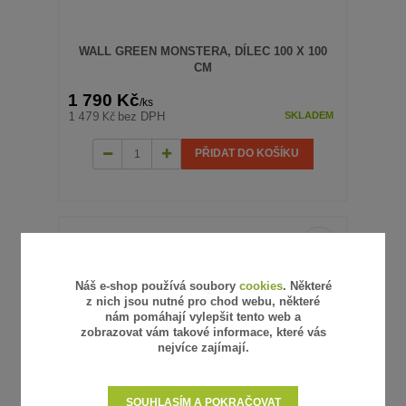
WALL GREEN MONSTERA, DÍLEC 100 X 100
CM
1 790 Kč
/
ks
1 479 Kč
bez DPH
SKLADEM
PŘIDAT DO KOŠÍKU
Náš e-shop používá soubory
cookies
. Některé
z nich jsou nutné pro chod webu, některé
nám pomáhají vylepšit tento web a
zobrazovat vám takové informace, které vás
nejvíce zajímají.
SOUHLASÍM A POKRAČOVAT