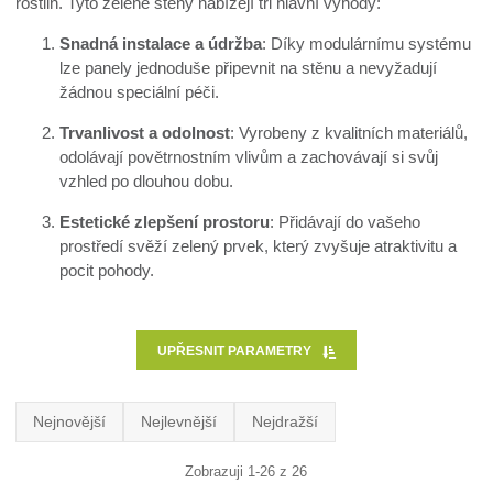
rostlin. Tyto zelené stěny nabízejí tři hlavní výhody:
Snadná instalace a údržba
: Díky modulárnímu systému
lze panely jednoduše připevnit na stěnu a nevyžadují
žádnou speciální péči.
Trvanlivost a odolnost
: Vyrobeny z kvalitních materiálů,
odolávají povětrnostním vlivům a zachovávají si svůj
vzhled po dlouhou dobu.
Estetické zlepšení prostoru
: Přidávají do vašeho
prostředí svěží zelený prvek, který zvyšuje atraktivitu a
pocit pohody.
UPŘESNIT PARAMETRY
Nejnovější
Nejlevnější
Nejdražší
Zobrazuji 1-26 z 26