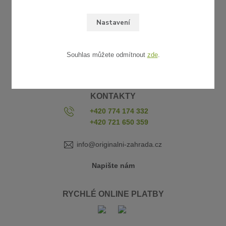
UŽITEČNÉ ODKAZY
Obchodní podmínky
Nastavení
Reklamace a vrácení zboží
Platba a doprava
Vzorkovna
Souhlas můžete odmítnout
zde
.
Kontakty
KONTAKTY
+420 774 174 332
+420 721 650 359
info@originalni-zahrada.cz
Napište nám
RYCHLÉ ONLINE PLATBY