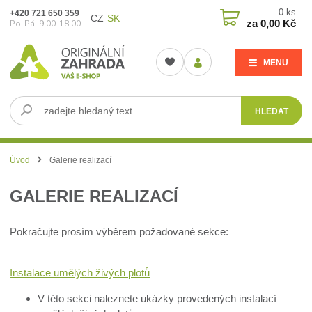
0
ks
+420 721 650 359
CZ
SK
za
0,00 Kč
Po-Pá: 9:00-18:00
MENU
HLEDAT
Úvod
Galerie realizací
GALERIE REALIZACÍ
Pokračujte prosím výběrem požadované sekce:
Instalace umělých živých plotů
V této sekci naleznete ukázky provedených instalací