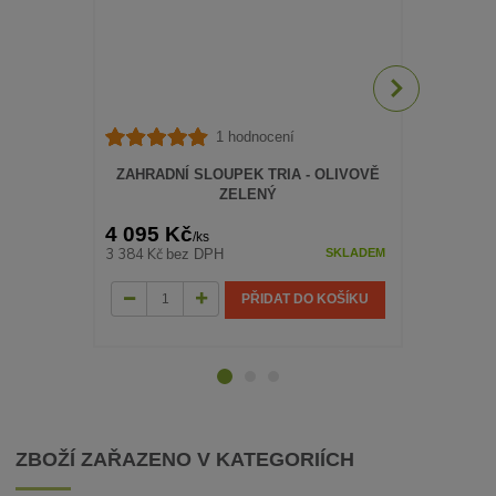
1 hodnocení
ZAHRADN
ZAHRADNÍ SLOUPEK TRIA - OLIVOVĚ
ZELENÝ
4 095 Kč
4 095 K
/
ks
3 384 Kč
3 384 Kč
bez DPH
be
SKLADEM
PŘIDAT DO KOŠÍKU
ZBOŽÍ ZAŘAZENO V KATEGORIÍCH