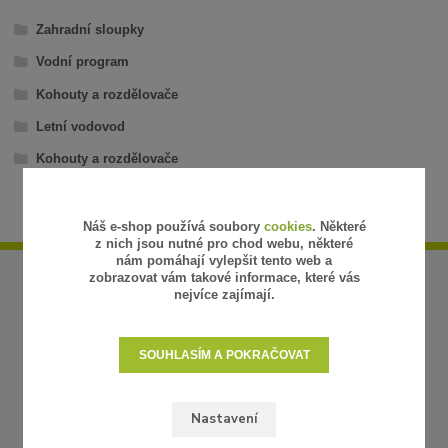
Zahradní sloupky
Vodní program
Kohouty a rozdělovače
Letní vodovod
Kohouty a rozdělovače
Náš e-shop používá soubory
cookies
. Některé
z nich jsou nutné pro chod webu, některé
nám pomáhají vylepšit tento web a
zobrazovat vám takové informace, které vás
nejvíce zajímají.
SOUHLASÍM A POKRAČOVAT
Nastavení