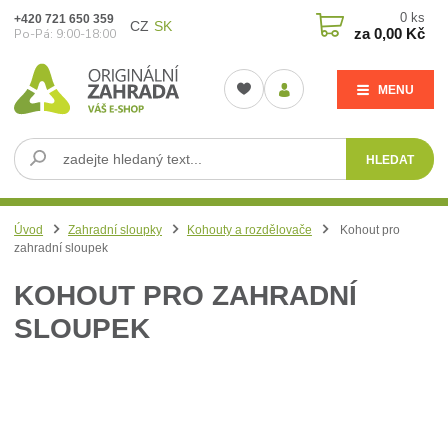
0
ks
+420 721 650 359
CZ
SK
za
0,00 Kč
Po-Pá: 9:00-18:00
MENU
HLEDAT
Úvod
Zahradní sloupky
Kohouty a rozdělovače
Kohout pro
zahradní sloupek
KOHOUT PRO ZAHRADNÍ
SLOUPEK