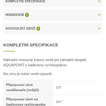
KOMPLETNÍ SPECIFIKACE
HODNOCENÍ
2
SOUVISEJÍCÍ ZBOŽÍ
3
KOMPLETNÍ SPECIFIKACE
Náhradní mosazný kulový ventil pro zahradní sloupek
AQUAPOINT s hadicovou rychlospojkou.
Na zimu je nutné ventil vypustit.
Připojovací závit
1/2"
rozdělovače (vnější)
Připojovací závit na
3/4 "
hadicovou rychlospojku