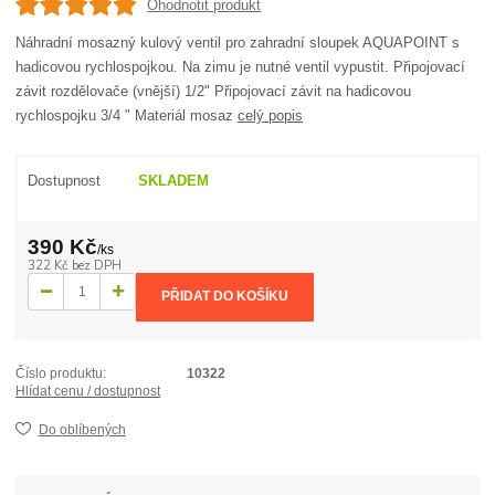
Ohodnotit produkt
Náhradní mosazný kulový ventil pro zahradní sloupek AQUAPOINT s
hadicovou rychlospojkou. Na zimu je nutné ventil vypustit. Připojovací
závit rozdělovače (vnější) 1/2" Připojovací závit na hadicovou
rychlospojku 3/4 " Materiál mosaz
celý popis
Dostupnost
SKLADEM
390 Kč
/
ks
322 Kč
bez DPH
PŘIDAT DO KOŠÍKU
Číslo produktu:
10322
Hlídat cenu / dostupnost
Do oblíbených