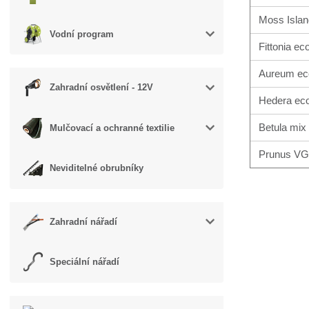
Moss Island
Vodní program
Fittonia e
Aureum e
Zahradní osvětlení - 12V
Hedera ec
Betula mi
Mulčovací a ochranné textilie
Prunus V
Neviditelné obrubníky
Zahradní nářadí
Speciální nářadí