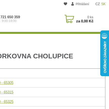
CZ
SK
Přihlášení
 721 650 359
0
ks
za
0,00 Kč
: 9:00-18:00
ORKOVNA CHOLUPICE
 - 65305
 - 65315
 - 65325