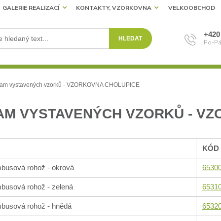
GALERIE REALIZACÍ
KONTAKTY, VZORKOVNA
VELKOOBCHOD
+420
HLEDAT
Po-Pá
am vystavených vzorků - VZORKOVNA CHOLUPICE
AM VYSTAVENÝCH VZORKŮ - VZ
KÓD
busová rohož - okrová
65300
busová rohož - zelená
65310
busová rohož - hnědá
65320