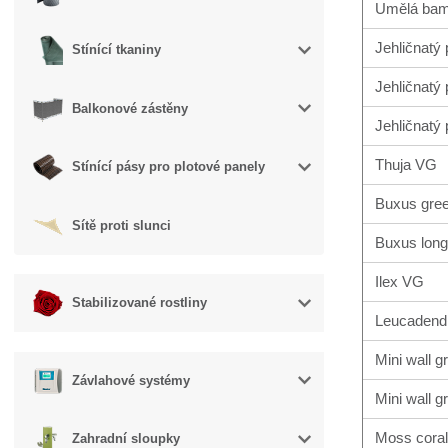
Umělá bam
Jehličnatý 
Stínící tkaniny
Jehličnatý p
Balkonové zástěny
Jehličnatý 
Thuja VG
Stínící pásy pro plotové panely
Buxus gre
Sítě proti slunci
Buxus long
Ilex VG
Stabilizované rostliny
Leucadendr
Mini wall 
Závlahové systémy
Mini wall g
Moss coral 
Zahradní sloupky