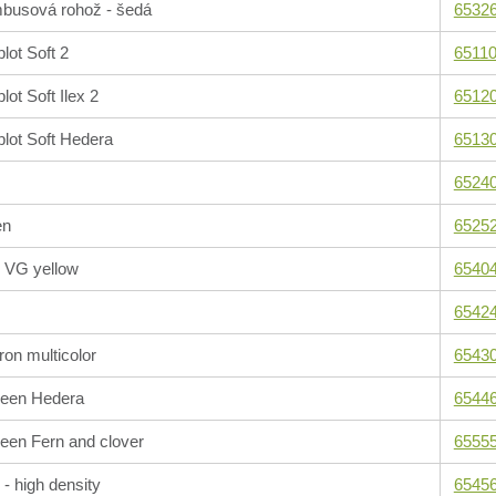
busová rohož - šedá
65326
plot Soft 2
65110
lot Soft Ilex 2
65120
plot Soft Hedera
65130
6524
en
6525
 VG yellow
6540
6542
on multicolor
6543
green Hedera
6544
reen Fern and clover
6555
- high density
6545