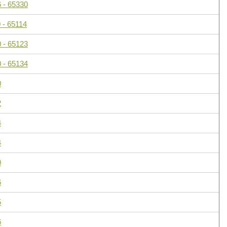
 - 65330
 - 65114
 - 65123
 - 65134
0
2
4
4
0
6
5
6