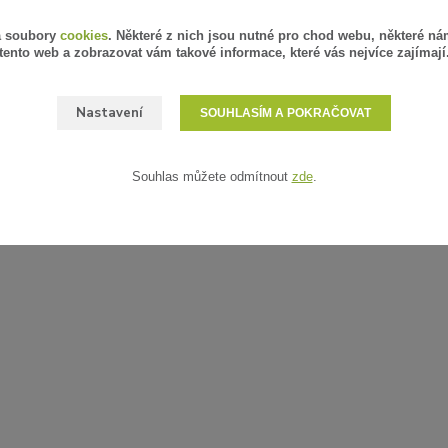
á soubory
cookies
. Některé z nich jsou nutné pro chod webu, některé ná
tento web a zobrazovat vám takové informace, které vás nejvíce zajímají
Nastavení
SOUHLASÍM A POKRAČOVAT
Souhlas můžete odmítnout
zde
.