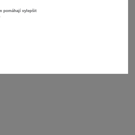
m pomáhají vylepšit
.