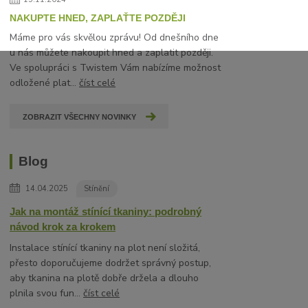
NAKUPTE HNED, ZAPLAŤTE POZDĚJI
Máme pro vás skvělou zprávu! Od dnešního dne
u nás můžete nakoupit hned a zaplatit později.
Ve spolupráci s Twistem Vám nabízíme možnost
odložené plat...
číst celé
ZOBRAZIT VŠECHNY NOVINKY
Blog
14.04.2025
Stínění
Jak na montáž stínící tkaniny: podrobný
návod krok za krokem
Instalace stínící tkaniny na plot není složitá,
přesto doporučujeme dodržet správný postup,
aby tkanina na plotě dobře držela a dlouho
plnila svou fun...
číst celé