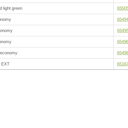
 light green
6550
conomy
6549
conomy
6549
onomy
6549
x economy
6549
G EXT
6516