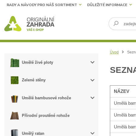
RADY A NÁVODY PRO NÁŠ SORTIMENT
DŮLEŽITÉ INFORMACE
Úvod
Sezn
Umělé živé ploty
SEZN
Zelené stěny
NÁZEV
Umělé bambusové rohože
Umělá bam
Umělá bam
Přírodní proutěné rohože
Umělá bam
Umělý ratan