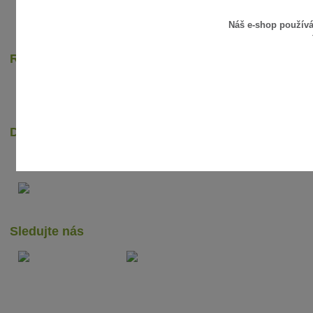
Náš e-shop použív
Rychlé online platby
Dopravci
Sledujte nás