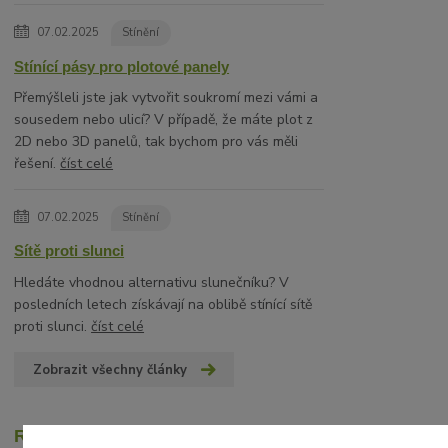
07.02.2025
Stínění
Stínící pásy pro plotové panely
Přemýšleli jste jak vytvořit soukromí mezi vámi a
sousedem nebo ulicí? V případě, že máte plot z
2D nebo 3D panelů, tak bychom pro vás měli
řešení.
číst celé
07.02.2025
Stínění
Sítě proti slunci
Hledáte vhodnou alternativu slunečníku? V
posledních letech získávají na oblibě stínící sítě
proti slunci.
číst celé
Zobrazit všechny články
Recenze zákazníků