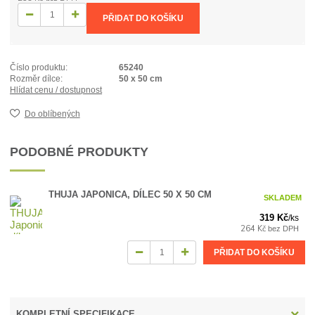
PŘIDAT DO KOŠÍKU
Číslo produktu:
65240
Rozměr dílce:
50 x 50 cm
Hlídat cenu / dostupnost
Do oblíbených
PODOBNÉ PRODUKTY
THUJA JAPONICA, DÍLEC 50 X 50 CM
SKLADEM
319 Kč
/
ks
264 Kč
bez DPH
PŘIDAT DO KOŠÍKU
KOMPLETNÍ SPECIFIKACE