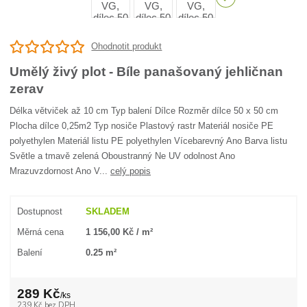
Ohodnotit produkt
Umělý živý plot - Bíle panašovaný jehličnan
zerav
Délka větviček až 10 cm Typ balení Dílce Rozměr dílce 50 x 50 cm
Plocha dílce 0,25m2 Typ nosiče Plastový rastr Materiál nosiče PE
polyethylen Materiál listu PE polyethylen Vícebarevný Ano Barva listu
Světle a tmavě zelená Oboustranný Ne UV odolnost Ano
Mrazuvzdornost Ano V...
celý popis
Dostupnost
SKLADEM
Měrná cena
1 156,00 Kč / m²
Balení
0.25 m²
289 Kč
/
ks
239 Kč
bez DPH