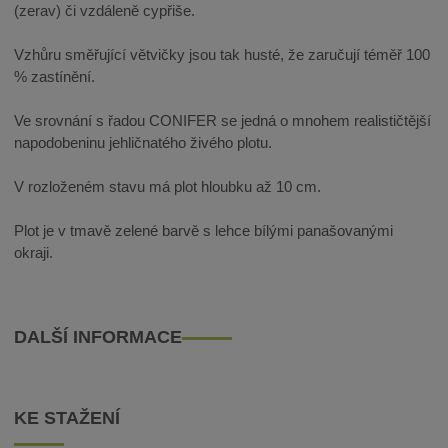
(zerav) či vzdáleně cypřiše.
Vzhůru směřující větvičky jsou tak husté, že zaručují téměř 100
% zastínění.
Ve srovnání s řadou CONIFER se jedná o mnohem realističtější
napodobeninu jehličnatého živého plotu.
V rozloženém stavu má plot hloubku až 10 cm.
Plot je v tmavě zelené barvě s lehce bílými panašovanými
okraji.
DALŠÍ INFORMACE
KE STAŽENÍ