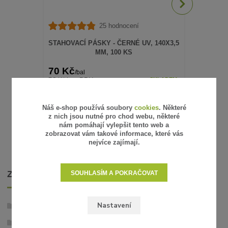
25 hodnocení
STAHOVACÍ PÁSKY - ČERNÉ UV, 140X3,5
STAHOVACÍ
MM, 100 KS
70 Kč
95 Kč
/
bal
/
bal
58 Kč
79 Kč
bez DPH
bez 
SKLADEM
PŘIDAT DO KOŠÍKU
Náš e-shop používá soubory
cookies
. Některé
z nich jsou nutné pro chod webu, některé
nám pomáhají vylepšit tento web a
zobrazovat vám takové informace, které vás
nejvíce zajímají.
ZBOŽÍ ZAŘAZENO V KATEGORIÍCH
SOUHLASÍM A POKRAČOVAT
Nastavení
Umělé živé ploty
PREMIUM TILE - dílce 50 x 50 cm