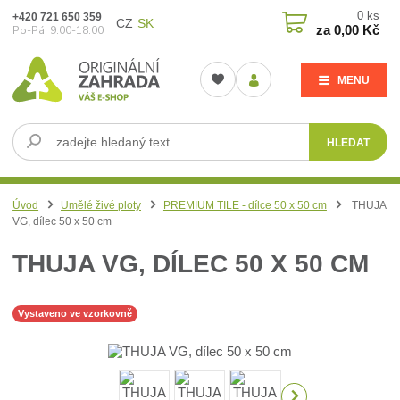
0
ks
+420 721 650 359
CZ
SK
za
0,00 Kč
Po-Pá: 9:00-18:00
MENU
HLEDAT
Úvod
Umělé živé ploty
PREMIUM TILE - dílce 50 x 50 cm
THUJA
VG, dílec 50 x 50 cm
THUJA VG, DÍLEC 50 X 50 CM
Vystaveno ve vzorkovně