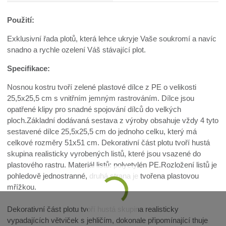
Použití:
Exklusivní řada plotů, která lehce ukryje Vaše soukromí a navíc
snadno a rychle ozelení Váš stávající plot.
Specifikace:
Nosnou kostru tvoří zelené plastové dílce z PE o velikosti
25,5x25,5 cm s vnitřním jemným rastrováním. Dílce jsou
opatřené klipy pro snadné spojování dílců do velkých
ploch.Základní dodávaná sestava z výroby obsahuje vždy 4 tyto
sestavené dílce 25,5x25,5 cm do jednoho celku, který má
celkové rozměry 51x51 cm. Dekorativní část plotu tvoří hustá
skupina realisticky vyrobených listů, které jsou vsazené do
plastového rastru. Materiál listů: polyetylén PE.Rozložení listů je
pohledově jednostranné, druhá strana je tvořena plastovou
mřížkou.
Dekorativní část plotu tvoří hustá skupina realisticky
vypadajících větviček s jehličím, dokonale připomínající thuje