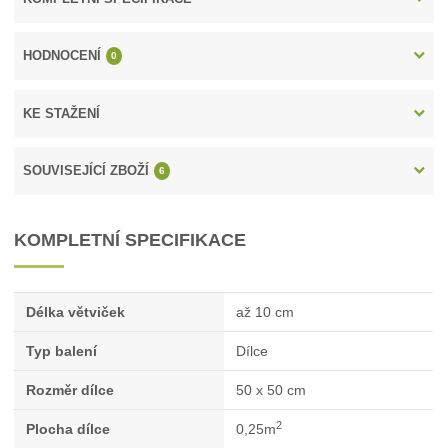
HODNOCENÍ
0
KE STAŽENÍ
SOUVISEJÍCÍ ZBOŽÍ
6
KOMPLETNÍ SPECIFIKACE
Délka větviček
až 10 cm
Typ balení
Dílce
Rozměr dílce
50 x 50 cm
2
Plocha dílce
0,25m