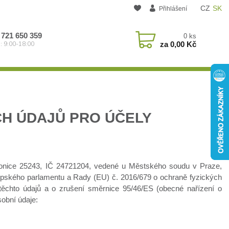
CZ
SK
Přihlášení
 721 650 359
0
ks
za
0,00 Kč
: 9:00-18:00
H ÚDAJŮ PRO ÚČELY
honice 25243, IČ 24721204, vedené u Městského soudu v Praze,
opského parlamentu a Rady (EU) č. 2016/679 o ochraně fyzických
ěchto údajů a o zrušení směrnice 95/46/ES (obecné nařízení o
sobní údaje: