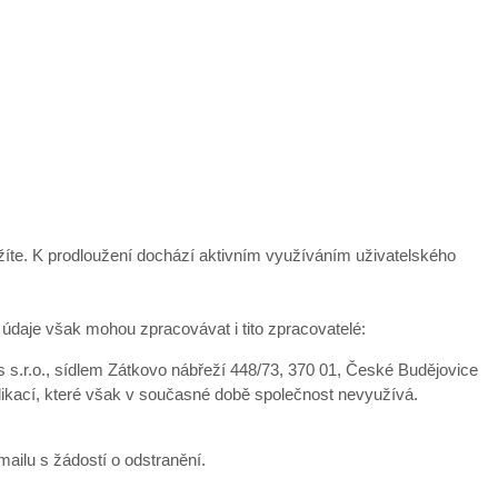
užíte. K prodloužení dochází aktivním využíváním uživatelského
daje však mohou zpracovávat i tito zpracovatelé:
s.r.o., sídlem Zátkovo nábřeží 448/73, 370 01, České Budějovice
likací, které však v současné době společnost nevyužívá.
mailu s žádostí o odstranění.