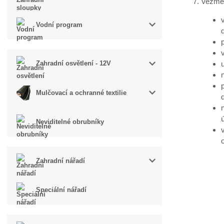
Vezmět
Vodní program
Zahradní osvětlení - 12V
Mulčovací a ochranné textilie
Neviditelné obrubníky
Zahradní nářadí
Speciální nářadí