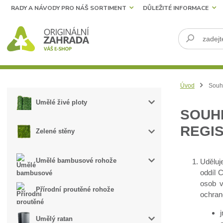
RADY A NÁVODY PRO NÁŠ SORTIMENT
DŮLEŽITÉ INFORMACE
Úvod
Souhl
Umělé živé ploty
SOUH
REGI
Zelené stěny
Umělé bambusové rohože
Uděluj
oddíl 
osob v
Přírodní proutěné rohože
ochran
Umělý ratan