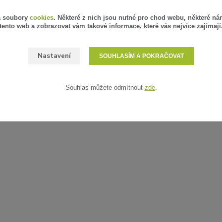
á soubory
cookies
. Některé z nich jsou nutné pro chod webu, některé ná
tento web a zobrazovat vám takové informace, které vás nejvíce zajímají
Nastavení
SOUHLASÍM A POKRAČOVAT
Souhlas můžete odmítnout
zde
.