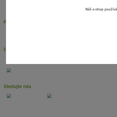
Náš e-shop použív
Rychlé online platby
Dopravci
Sledujte nás