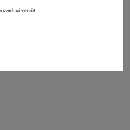
m pomáhají vylepšit
.