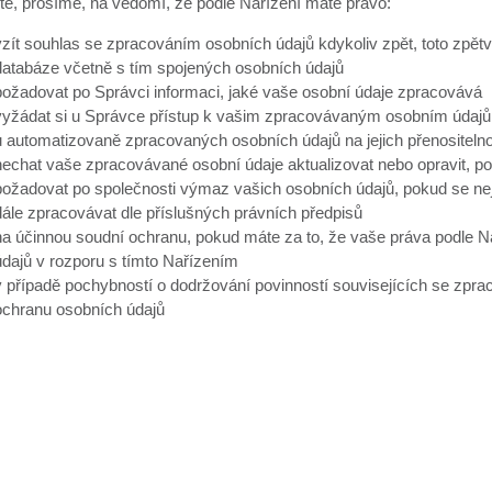
e, prosíme, na vědomí, že podle Nařízení máte právo:
vzít souhlas se zpracováním osobních údajů kdykoliv zpět, toto zpětv
databáze včetně s tím spojených osobních údajů
požadovat po Správci informaci, jaké vaše osobní údaje zpracovává
vyžádat si u Správce přístup k vašim zpracovávaným osobním údajům
u automatizovaně zpracovaných osobních údajů na jejich přenositeln
nechat vaše zpracovávané osobní údaje aktualizovat nebo opravit, p
požadovat po společnosti výmaz vašich osobních údajů, pokud se nej
dále zpracovávat dle příslušných právních předpisů
na účinnou soudní ochranu, pokud máte za to, že vaše práva podle N
údajů v rozporu s tímto Nařízením
v případě pochybností o dodržování povinností souvisejících se zpr
ochranu osobních údajů