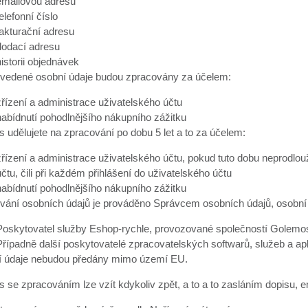
emailovou adresu
elefonní číslo
fakturační adresu
dodací adresu
historii objednávek
vedené osobní údaje budou zpracovány za účelem:
zřízení a administrace uživatelského účtu
nabídnutí pohodlnějšího nákupního zážitku
s udělujete na zpracování po dobu 5 let a to za účelem:
zřízení a administrace uživatelského účtu, pokud tuto dobu neprodlo
účtu, čili při každém přihlášení do uživatelského účtu
nabídnutí pohodlnějšího nákupního zážitku
vání osobních údajů je prováděno Správcem osobních údajů, osobní ú
Poskytovatel služby Eshop-rychle, provozované společností Golemos 
Případně další poskytovatelé zpracovatelských softwarů, služeb a ap
 údaje nebudou předány mimo území EU.
 se zpracováním lze vzít kdykoliv zpět, a to a to zasláním dopisu, e