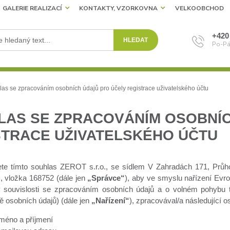
GALERIE REALIZACÍ
KONTAKTY, VZORKOVNA
VELKOOBCHOD
+420
HLEDAT
Po-Pá
as se zpracováním osobních údajů pro účely registrace uživatelského účtu
LAS SE ZPRACOVÁNÍM OSOBNÍC
STRACE UŽIVATELSKÉHO ÚČTU
ete tímto souhlas ZEROT s.r.o., se sídlem V Zahradách 171, Prů
C, vložka 168752 (dále jen
„Správce“
), aby ve smyslu nařízení Evr
 souvislosti se zpracováním osobních údajů a o volném pohybu t
ě osobních údajů) (dále jen
„Nařízení“
), zpracovával/a následující o
jméno a příjmení