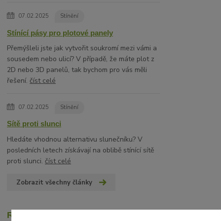
07.02.2025
Stínění
Stínící pásy pro plotové panely
Přemýšleli jste jak vytvořit soukromí mezi vámi a
sousedem nebo ulicí? V případě, že máte plot z
2D nebo 3D panelů, tak bychom pro vás měli
řešení.
číst celé
07.02.2025
Stínění
Sítě proti slunci
Hledáte vhodnou alternativu slunečníku? V
posledních letech získávají na oblibě stínící sítě
proti slunci.
číst celé
Zobrazit všechny články
Recenze zákazníků