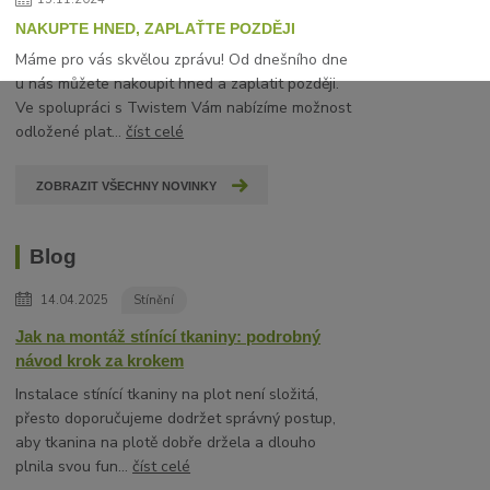
NAKUPTE HNED, ZAPLAŤTE POZDĚJI
Máme pro vás skvělou zprávu! Od dnešního dne
u nás můžete nakoupit hned a zaplatit později.
Ve spolupráci s Twistem Vám nabízíme možnost
odložené plat...
číst celé
ZOBRAZIT VŠECHNY NOVINKY
Blog
14.04.2025
Stínění
Jak na montáž stínící tkaniny: podrobný
návod krok za krokem
Instalace stínící tkaniny na plot není složitá,
přesto doporučujeme dodržet správný postup,
aby tkanina na plotě dobře držela a dlouho
plnila svou fun...
číst celé