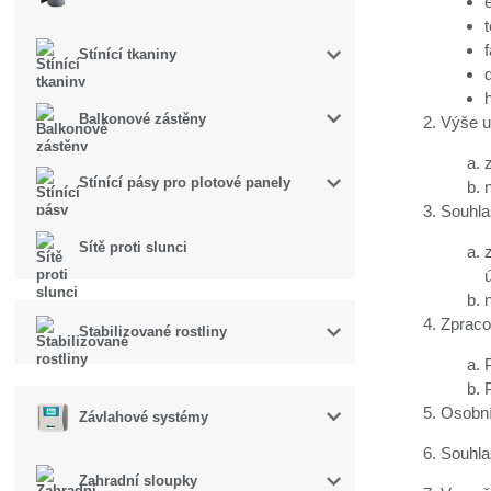
t
Stínící tkaniny
Balkonové zástěny
Výše u
Stínící pásy pro plotové panely
Souhla
Sítě proti slunci
Zpraco
Stabilizované rostliny
Osobní
Závlahové systémy
Souhlas
Zahradní sloupky