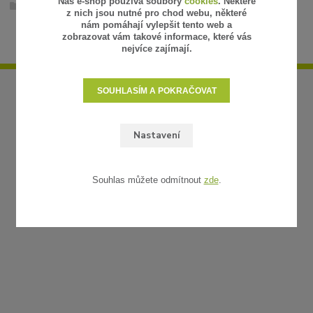
Náš e-shop používá soubory
cookies
. Některé
Spoty a reflektory
z nich jsou nutné pro chod webu, některé
nám pomáhají vylepšit tento web a
zobrazovat vám takové informace, které vás
nejvíce zajímají.
SOUHLASÍM A POKRAČOVAT
Nastavení
Souhlas můžete odmítnout
zde
.