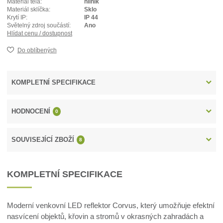
Materiál těla:
hliník
Materiál sklíčka:
Sklo
Krytí IP:
IP 44
Světelný zdroj součástí:
Ano
Hlídat cenu / dostupnost
Do oblíbených
KOMPLETNÍ SPECIFIKACE
HODNOCENÍ
0
SOUVISEJÍCÍ ZBOŽÍ
8
KOMPLETNÍ SPECIFIKACE
Moderní venkovní LED reflektor Corvus, který umožňuje efektní
nasvícení objektů, křovin a stromů v okrasných zahradách a