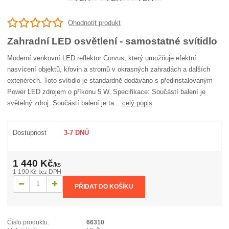
Ohodnotit produkt
Zahradní LED osvětlení - samostatné svítidlo
Moderní venkovní LED reflektor Corvus, který umožňuje efektní
nasvícení objektů, křovin a stromů v okrasných zahradách a dalších
exteriérech. Toto svítidlo je standardně dodáváno s předinstalovaným
Power LED zdrojem o příkonu 5 W. Specifikace: Součástí balení je
světelný zdroj. Součástí balení je ta...
celý popis
Dostupnost
3-7 DNŮ
1 440 Kč
/
ks
1 190 Kč
bez DPH
PŘIDAT DO KOŠÍKU
Číslo produktu:
66310