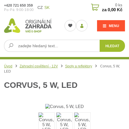
0
ks
+420 721 650 359
CZ
SK
za
0,00 Kč
Po-Pá: 9:00-18:00
MENU
HLEDAT
Úvod
Zahradní osvětlení - 12V
Spoty a reflektory
Corvus, 5 W,
LED
CORVUS, 5 W, LED