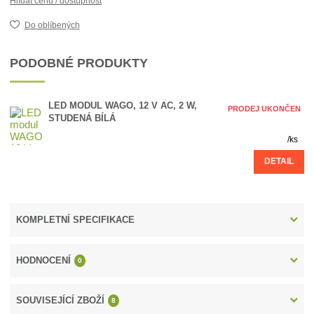
Hlídat cenu / dostupnost
Do oblíbených
PODOBNÉ PRODUKTY
LED MODUL WAGO, 12 V AC, 2 W,
PRODEJ UKONČEN
STUDENÁ BÍLÁ
/
ks
DETAIL
KOMPLETNÍ SPECIFIKACE
HODNOCENÍ
0
SOUVISEJÍCÍ ZBOŽÍ
8