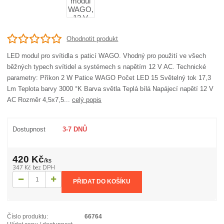
Ohodnotit produkt
LED modul pro svítidla s paticí WAGO. Vhodný pro použití ve všech
běžných typech svítidel a systémech s napětím 12 V AC. Technické
parametry: Příkon 2 W Patice WAGO Počet LED 15 Světelný tok 17,3
Lm Teplota barvy 3000 °K Barva světla Teplá bílá Napájecí napětí 12 V
AC Rozměr 4,5x7,5...
celý popis
Dostupnost
3-7 DNŮ
420 Kč
/
ks
347 Kč
bez DPH
PŘIDAT DO KOŠÍKU
Číslo produktu:
66764