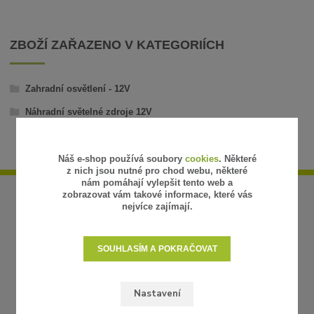
ZBOŽÍ ZAŘAZENO V KATEGORIÍCH
Zahradní osvětlení - 12V
Náhradní světelné zdroje 12V
Náš e-shop používá soubory
cookies
. Některé
z nich jsou nutné pro chod webu, některé
nám pomáhají vylepšit tento web a
zobrazovat vám takové informace, které vás
nejvíce zajímají.
SOUHLASÍM A POKRAČOVAT
Nastavení