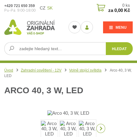
0
ks
+420 721 650 359
CZ
SK
za
0,00 Kč
Po-Pá: 9:00-18:00
MENU
HLEDAT
Úvod
Zahradní osvětlení - 12V
Volně stojící svítidla
Arco 40, 3 W,
LED
ARCO 40, 3 W, LED