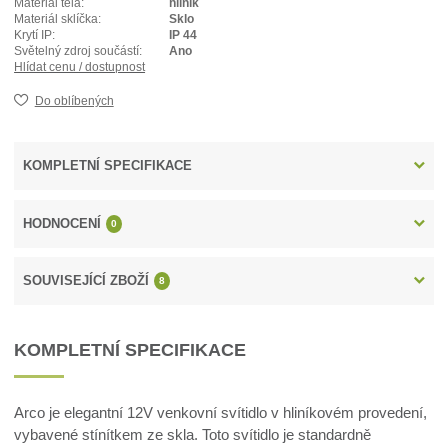
Materiál těla:
hliník
Materiál sklíčka:
Sklo
Krytí IP:
IP 44
Světelný zdroj součástí:
Ano
Hlídat cenu / dostupnost
Do oblíbených
KOMPLETNÍ SPECIFIKACE
HODNOCENÍ
0
SOUVISEJÍCÍ ZBOŽÍ
8
KOMPLETNÍ SPECIFIKACE
Arco je elegantní 12V venkovní svítidlo v hliníkovém provedení,
vybavené stínítkem ze skla. Toto svítidlo je standardně