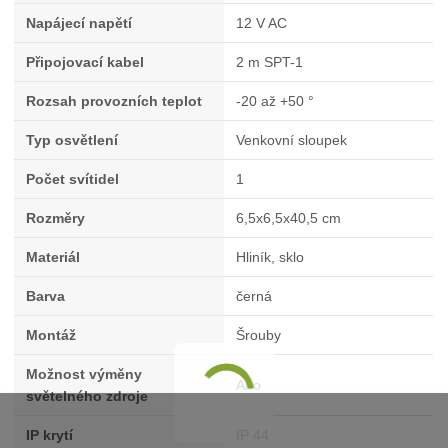
Napájecí napětí
12 V AC
Připojovací kabel
2 m SPT-1
Rozsah provozních teplot
-20 až +50 °
Typ osvětlení
Venkovní sloupek
Počet svítidel
1
Rozměry
6,5x6,5x40,5 cm
Materiál
Hliník, sklo
Barva
černá
Montáž
Šrouby
Možnost výměny
Ano
světelného zdroje
IP krytí
IP 44