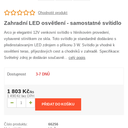
Ohodnotit produkt
Zahradní LED osvětlení - samostatné svítidlo
Arco je elegantní 12V venkovní svítidlo v hliníkovém provedení,
vybavené stínítkem ze skla. Toto svítidlo je standardně dodáváno s
předinstalovaným LED zdrojem o příkonu 3 W. Svítidlo je vhodné k
osvětlení teras, příjezdových cest a chodníků v zahradě. Specifikace:
Světelný zdroj je dodáván současně...
celý popis
Dostupnost
3-7 DNŮ
1 803 Kč
/
ks
1 490 Kč
bez DPH
PŘIDAT DO KOŠÍKU
Číslo produktu:
66256