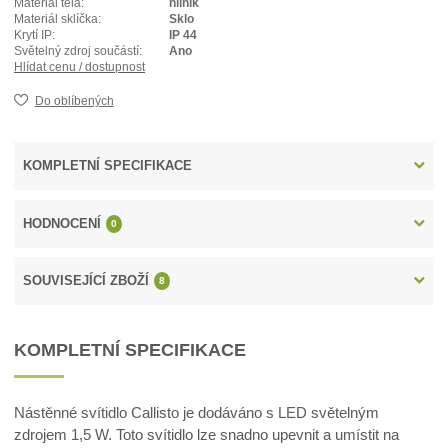
Materiál těla:
hliník
Materiál sklíčka:
Sklo
Krytí IP:
IP 44
Světelný zdroj součástí:
Ano
Hlídat cenu / dostupnost
Do oblíbených
KOMPLETNÍ SPECIFIKACE
HODNOCENÍ
0
SOUVISEJÍCÍ ZBOŽÍ
8
KOMPLETNÍ SPECIFIKACE
Nástěnné svítidlo Callisto je dodáváno s LED světelným
zdrojem 1,5 W. Toto svítidlo lze snadno upevnit a umístit na