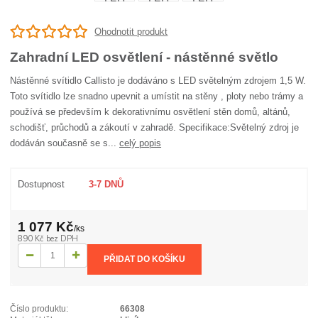
Ohodnotit produkt
Zahradní LED osvětlení - nástěnné světlo
Nástěnné svítidlo Callisto je dodáváno s LED světelným zdrojem 1,5 W.
Toto svítidlo lze snadno upevnit a umístit na stěny , ploty nebo trámy a
používá se především k dekorativnímu osvětlení stěn domů, altánů,
schodišť, průchodů a zákoutí v zahradě. Specifikace:Světelný zdroj je
dodáván současně se s...
celý popis
Dostupnost
3-7 DNŮ
1 077 Kč
/
ks
890 Kč
bez DPH
PŘIDAT DO KOŠÍKU
Číslo produktu:
66308