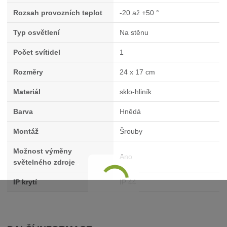
Rozsah provozních teplot
-20 až +50 °
Typ osvětlení
Na stěnu
Počet svítidel
1
Rozměry
24 x 17 cm
Materiál
sklo-hliník
Barva
Hnědá
Montáž
Šrouby
Možnost výměny
Ano
světelného zdroje
.
IP krytí
IP 44