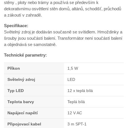
stěny , ploty nebo trámy a používá se především k
dekorativnímu osvětlení stěn domů, altánů, schodišť, průchodů
a zákoutí v zahradě.
Specifikace:
Světelný zdroj je dodáván současně se svítidlem. Hmoždinky a
šrouby jsou součástí balení. Transformátor není součástí balení
a objednává se samostatně.
Technické parametry:
Příkon
1,5 W
Světelný zdroj
LED
Typ LED
12 x teplá bílá
Teplota barvy
Teplá bílá
Napájecí napětí
12 V AC
Připojovací kabel
3 m SPT-1