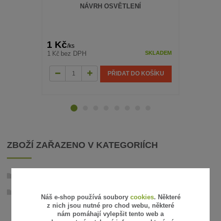
NÁVRH OSVĚTLENÍ
PROGRA
SPÍ
1 Kč
645 Kč
/
ks
/
k
1 Kč
533 Kč
bez DPH
bez
SKLADEM
PŘIDAT DO KOŠÍKU
ZBOŽÍ ZAŘAZENO V KATEGORIÍCH
Zahradní osvětlení - 12V
Nástěnná svítidla
Náš e-shop používá soubory
cookies
. Některé
z nich jsou nutné pro chod webu, některé
nám pomáhají vylepšit tento web a