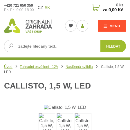
0
ks
+420 721 650 359
CZ
SK
za
0,00 Kč
Po-Pá: 9:00-18:00
MENU
HLEDAT
Úvod
Zahradní osvětlení - 12V
Nástěnná svítidla
Callisto, 1,5 W,
LED
CALLISTO, 1,5 W, LED