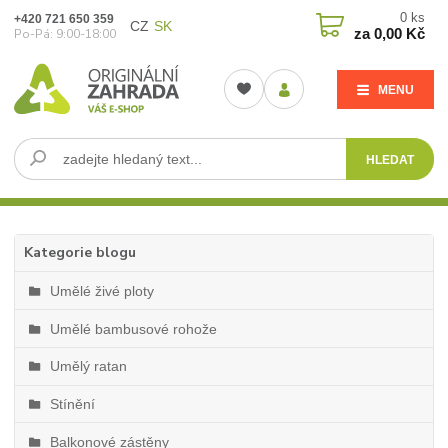
0
ks
+420 721 650 359
CZ
SK
za
0,00 Kč
Po-Pá: 9:00-18:00
MENU
HLEDAT
Kategorie blogu
Umělé živé ploty
Umělé bambusové rohože
Umělý ratan
Stínění
Balkonové zástěny