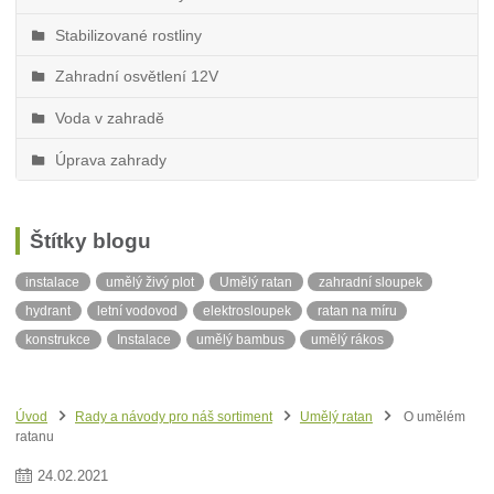
Stabilizované rostliny
Zahradní osvětlení 12V
Voda v zahradě
Úprava zahrady
Štítky blogu
instalace
umělý živý plot
Umělý ratan
zahradní sloupek
hydrant
letní vodovod
elektrosloupek
ratan na míru
konstrukce
Instalace
umělý bambus
umělý rákos
stínící tkanina
neviditelný obrubník
balkonová zástěna
ratanová balkonová zástěna
ratan v metráži
Síť proti slunci
Úvod
Rady a návody pro náš sortiment
Umělý ratan
O umělém
Stín
ratanu
24
.
02
.
2021