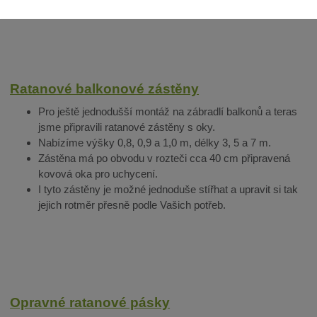
Ratanové balkonové zástěny
Pro ještě jednodušší montáž na zábradlí balkonů a teras
jsme připravili ratanové zástěny s oky.
Nabízíme výšky 0,8, 0,9 a 1,0 m, délky 3, 5 a 7 m.
Zástěna má po obvodu v rozteči cca 40 cm připravená
kovová oka pro uchycení.
I tyto zástěny je možné jednoduše stířhat a upravit si tak
jejich rotměr přesně podle Vašich potřeb.
Opravné ratanové pásky