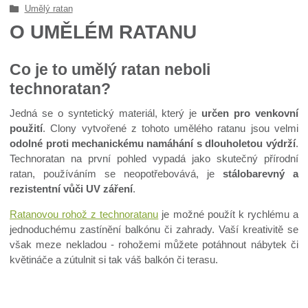
Umělý ratan
O UMĚLÉM RATANU
Co je to umělý ratan neboli
technoratan?
Jedná se o syntetický materiál, který je
určen pro venkovní
použití
. Clony vytvořené z tohoto umělého ratanu jsou velmi
odolné proti mechanickému namáhání s dlouholetou výdrží
.
Technoratan na první pohled vypadá jako skutečný přírodní
ratan, používáním se neopotřebovává, je
stálobarevný a
rezistentní vůči UV záření
.
Ratanovou rohož z technoratanu
je možné použít k rychlému a
jednoduchému zastínění balkónu či zahrady. Vaší kreativitě se
však meze nekladou - rohožemi můžete potáhnout nábytek či
květináče a zútulnit si tak váš balkón či terasu.