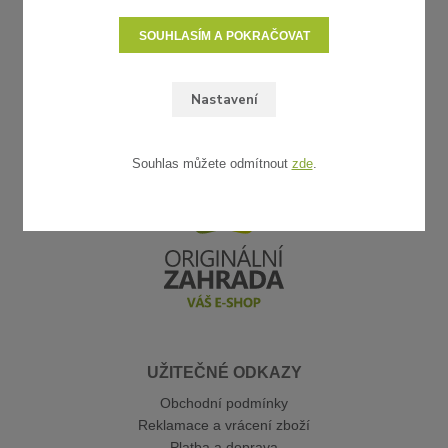
SOUHLASÍM A POKRAČOVAT
Nastavení
Souhlas můžete odmítnout
zde
.
UŽITEČNÉ ODKAZY
Obchodní podmínky
Reklamace a vrácení zboží
Platba a doprava