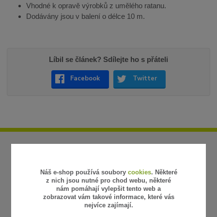
Vhodné k opravě výrobků z umělého ratanu.
Dodávány jsou v balení o délce 10 m.
Líbil se článek? Sdílejte ho s přáteli
Facebook
Twitter
Náš e-shop používá soubory
cookies
. Některé
z nich jsou nutné pro chod webu, některé
nám pomáhají vylepšit tento web a
zobrazovat vám takové informace, které vás
nejvíce zajímají.