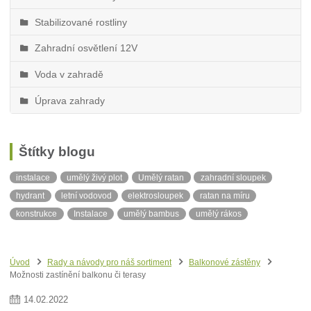
Stabilizované rostliny
Zahradní osvětlení 12V
Voda v zahradě
Úprava zahrady
Štítky blogu
instalace
umělý živý plot
Umělý ratan
zahradní sloupek
hydrant
letní vodovod
elektrosloupek
ratan na míru
konstrukce
Instalace
umělý bambus
umělý rákos
stínící tkanina
neviditelný obrubník
balkonová zástěna
ratanová balkonová zástěna
ratan v metráži
Síť proti slunci
Úvod
Rady a návody pro náš sortiment
Balkonové zástěny
Stín
Možnosti zastínění balkonu či terasy
14
.
02
.
2022