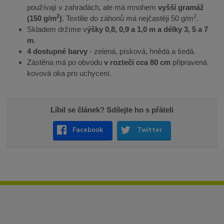
používají v zahradách, ale má mnohem
vyšší gramáž
2
2
(150 g/m
)
. Textilie do záhonů má nejčastěji 50 g/m
.
Skladem držíme v
ýšky 0,8, 0,9 a 1,0 m a délky 3, 5 a 7
m
.
4 dostupné barvy
- zelená, písková, hnědá a šedá.
Zástěna má po obvodu
v rozteči cca 80 cm
připravená
kovová oka pro uchycení.
Líbil se článek? Sdílejte ho s přáteli
Facebook
Twitter