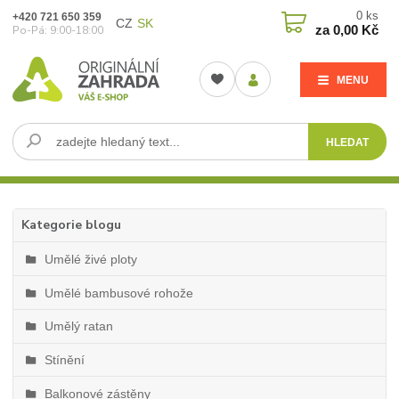
0
ks
+420 721 650 359
CZ
SK
za
0,00 Kč
Po-Pá: 9:00-18:00
MENU
HLEDAT
Kategorie blogu
Umělé živé ploty
Umělé bambusové rohože
Umělý ratan
Stínění
Balkonové zástěny