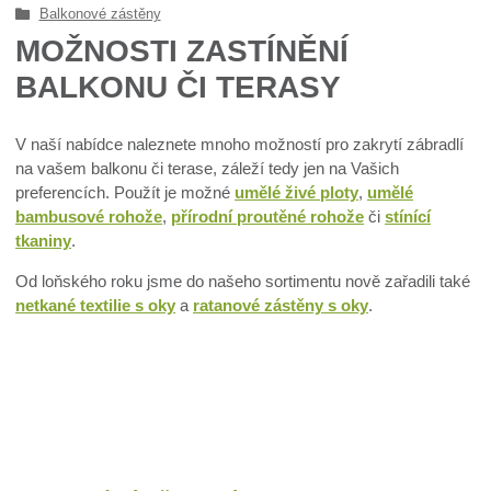
Balkonové zástěny
MOŽNOSTI ZASTÍNĚNÍ
BALKONU ČI TERASY
V naší nabídce naleznete mnoho možností pro zakrytí zábradlí
na vašem balkonu či terase, záleží tedy jen na Vašich
preferencích. Použít je možné
umělé živé ploty
,
umělé
bambusové rohože
,
přírodní proutěné rohože
či
stínící
tkaniny
.
Od loňského roku jsme do našeho sortimentu nově zařadili také
netkané textilie s oky
a
ratanové zástěny s oky
.