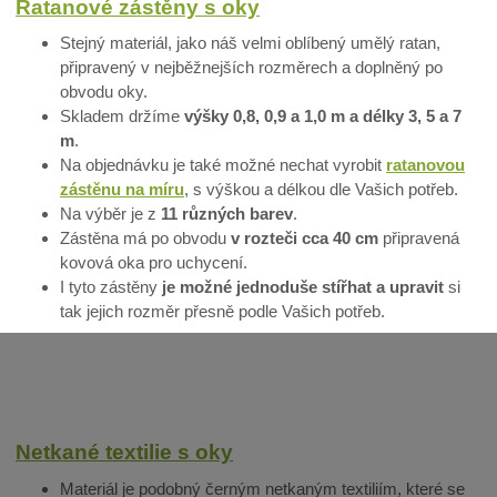
Ratanové zástěny s oky
Stejný materiál, jako náš velmi oblíbený umělý ratan,
připravený v nejběžnejších rozměrech a doplněný po
obvodu oky.
Skladem držíme
výšky 0,8, 0,9 a 1,0 m a délky 3, 5 a 7
m
.
Na objednávku je také možné nechat vyrobit
ratanovou
zástěnu na míru
, s výškou a délkou dle Vašich potřeb.
Na výběr je z
11 různých barev
.
Zástěna má po obvodu
v rozteči cca 40 cm
připravená
kovová oka pro uchycení.
I tyto zástěny
je možné jednoduše stířhat a upravit
si
tak jejich rozměr přesně podle Vašich potřeb.
Netkané textilie s oky
Materiál je podobný černým netkaným textiliím, které se