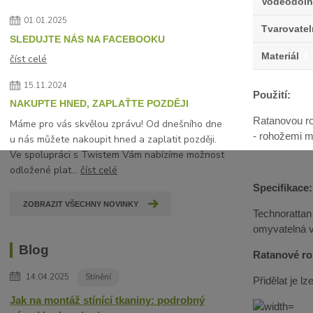
Voděodoln
01.01.2025
Tvarovate
SLEDUJTE NÁS NA FACEBOOKU
Materiál
f
číst celé
15.11.2024
Použití:
NAKUPTE HNED, ZAPLAŤTE POZDĚJI
Ratanovou ro
Máme pro vás skvělou zprávu! Od dnešního dne
- rohožemi mů
u nás můžete nakoupit hned a zaplatit později.
Ve spolupráci s Twistem Vám nabízíme možnost
odložené plat...
číst celé
Specifikace:
ZOBRAZIT VŠECHNY NOVINKY
Technorattan
omyvatelná 
Blog
Ratanové roh
14.04.2025
Stínění
Přidělat je 
Jak na montáž stínící tkaniny: podrobný