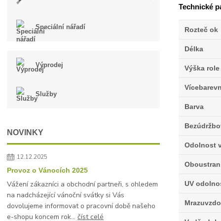
Technické p
Speciální nářadí
Rozteč ok
Délka
Výprodej
Výška role
Vícebarev
Služby
Barva
Bezúdržbo
NOVINKY
Odolnost v
12.12.2025
Oboustran
Provoz o Vánocích 2025
UV odolno
Vážení zákazníci a obchodní partneři, s ohledem
na nadcházející vánoční svátky si Vás
Mrazuvzdo
dovolujeme informovat o pracovní době našeho
e-shopu koncem rok...
číst celé