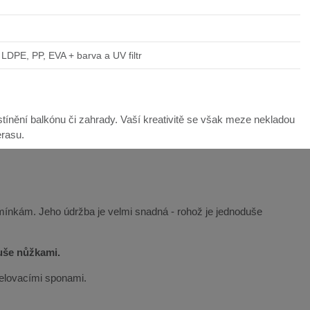
LDPE, PP, EVA + barva a UV filtr
ínění balkónu či zahrady. Vaší kreativitě se však meze nekladou
erasu.
mínkám. Jeho údržba je velmi snadná - rohož je jednoduše
duše nůžkami.
řelovacími sponami.