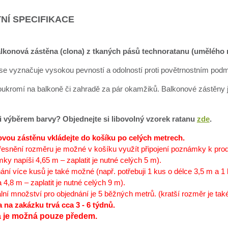
NÍ SPECIFIKACE
lkonová zástěna (clona) z tkaných pásů technoratanu (umělého r
se vyznačuje vysokou pevností a odolností proti povětrnostním podmí
soukromí na balkoně či zahradě za pár okamžiků. Balkonové zástěny 
sti výběrem barvy? Objednejte si libovolný vzorek ratanu
zde
.
vou zástěnu vkládejte do košíku po celých metrech.
řesnění rozměru je možné v košíku využít připojení poznámky k produ
y napíši 4,65 m – zaplatit je nutné celých 5 m).
ání více kusů je také možné (např. potřebuji 1 kus o délce 3,5 m a 
 4,8 m – zaplatit je nutné celých 9 m).
ní množství pro objednání je 5 běžných metrů. (kratší rozměr je také
 na zakázku trvá cca 3 - 6 týdnů.
a je možná pouze předem.