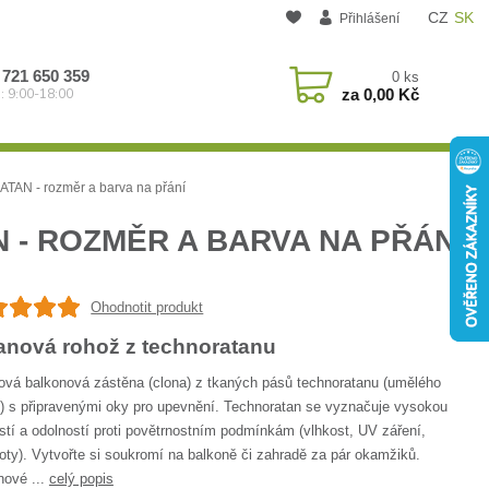
CZ
SK
Přihlášení
 721 650 359
0
ks
za
0,00 Kč
: 9:00-18:00
N - rozměr a barva na přání
 - ROZMĚR A BARVA NA PŘÁNÍ
Ohodnotit produkt
anová rohož z technoratanu
ová balkonová zástěna (clona) z tkaných pásů technoratanu (umělého
u) s připravenými oky pro upevnění. Technoratan se vyznačuje vysokou
tí a odolností proti povětrnostním podmínkám (vlhkost, UV záření,
oty). Vytvořte si soukromí na balkoně či zahradě za pár okamžiků.
nové ...
celý popis