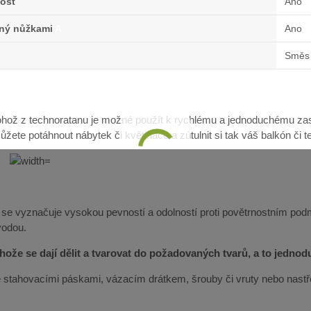
ost
Ano
lný nůžkami
A
Ano
Směs 
hož z technoratanu je možné použít k rychlému a jednoduchému zast
žete potáhnout nábytek či květináče a zútulnit si tak váš balkón či t
 se vyznačuje vysokou pevností a odolností proti povětrnostním pod
vodou.
ože se dají dělit a tvarovat do požadovaných tvarů, a to jedno
lze stahovacími páskami, vázacím drátkem, šrouby či vruty nebo nast