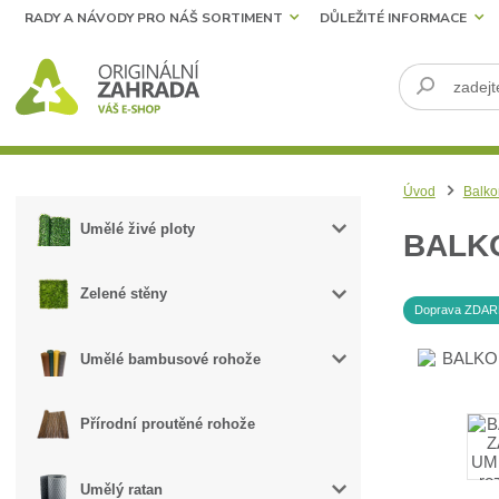
RADY A NÁVODY PRO NÁŠ SORTIMENT
DŮLEŽITÉ INFORMACE
Úvod
Balko
Umělé živé ploty
BALKO
Zelené stěny
Doprava ZDA
Umělé bambusové rohože
Přírodní proutěné rohože
Umělý ratan