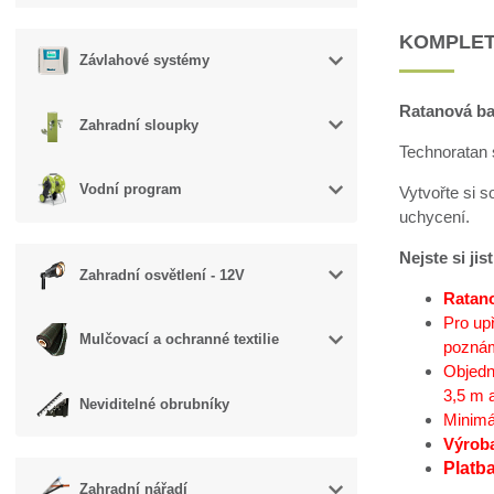
KOMPLET
Závlahové systémy
Ratanová ba
Zahradní sloupky
Technoratan 
Vodní program
Vytvořte si 
uchycení.
Nejste si ji
Zahradní osvětlení - 12V
Ratano
Pro up
Mulčovací a ochranné textilie
poznámk
Objedn
3,5 m a
Neviditelné obrubníky
Minimál
Výroba
Platb
Zahradní nářadí