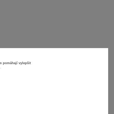
m pomáhají vylepšit
.