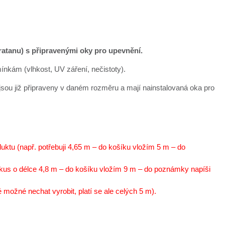
atanu) s připravenými oky pro upevnění.
nkám (vlhkost, UV záření, nečistoty).
jsou již připraveny v daném rozměru a mají nainstalovaná oka pro
ktu (např. potřebuji 4,65 m – do košíku vložím 5 m – do
1 kus o délce 4,8 m – do košíku vložím 9 m – do poznámky napíši
 možné nechat vyrobit, platí se ale celých 5 m).