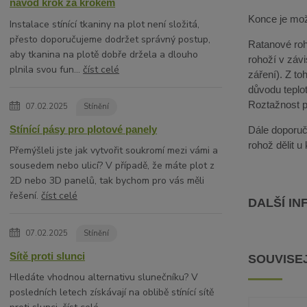
návod krok za krokem
Konce je mož
Instalace stínící tkaniny na plot není složitá,
přesto doporučujeme dodržet správný postup,
Ratanové roho
aby tkanina na plotě dobře držela a dlouho
rohoží v závi
plnila svou fun...
číst celé
záření). Z t
důvodu teplot
Roztažnost pa
07.02.2025
Stínění
Stínící pásy pro plotové panely
Dále doporuču
rohož dělit u
Přemýšleli jste jak vytvořit soukromí mezi vámi a
sousedem nebo ulicí? V případě, že máte plot z
2D nebo 3D panelů, tak bychom pro vás měli
řešení.
číst celé
DALŠÍ I
07.02.2025
Stínění
Sítě proti slunci
SOUVISEJ
Hledáte vhodnou alternativu slunečníku? V
posledních letech získávají na oblibě stínící sítě