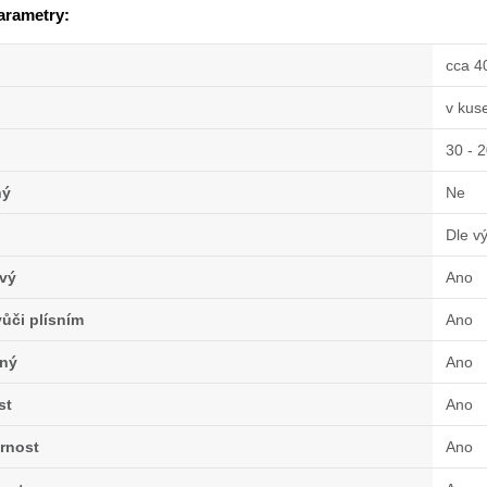
arametry:
cca 4
v kus
30 - 
ný
Ne
Dle v
vý
Ano
ůči plísním
Ano
ný
Ano
st
Ano
rnost
Ano