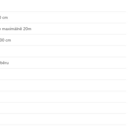
0 cm
e maximálně 20m
200 cm
ýběru