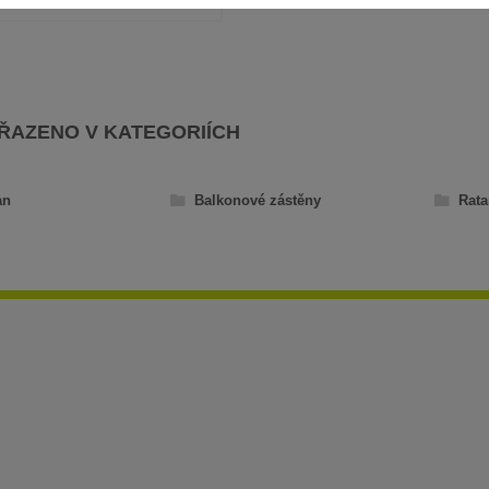
AŘAZENO V KATEGORIÍCH
an
Balkonové zástěny
Rata