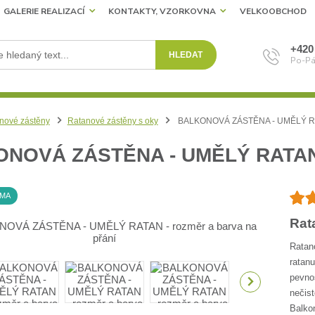
GALERIE REALIZACÍ
KONTAKTY, VZORKOVNA
VELKOOBCHOD
+420
HLEDAT
Po-Pá
nové zástěny
Ratanové zástěny s oky
BALKONOVÁ ZÁSTĚNA - UMĚLÝ RATA
NOVÁ ZÁSTĚNA - UMĚLÝ RATAN
RMA
Rat
Ratan
ratan
pevnos
nečist
Balko