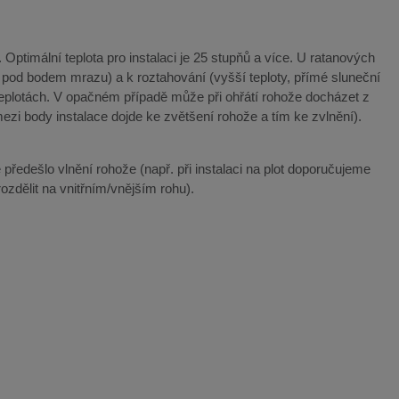
Optimální teplota pro instalaci je 25 stupňů a více. U ratanových
y pod bodem mrazu) a k roztahování (vyšší teploty, přímé sluneční
teplotách. V opačném případě může při ohřátí rohože docházet z
ezi body instalace dojde ke zvětšení rohože a tím ke zvlnění).
 předešlo vlnění rohože (např. při instalaci na plot doporučujeme
ozdělit na vnitřním/vnějším rohu).