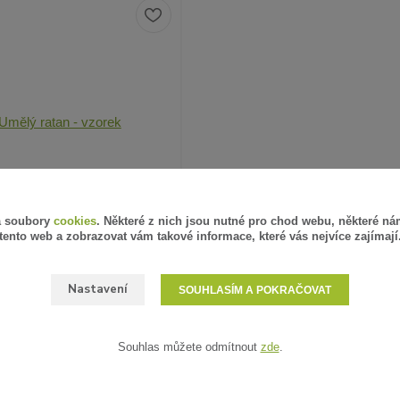
á soubory
cookies
. Některé z nich jsou nutné pro chod webu, některé ná
tento web a zobrazovat vám takové informace, které vás nejvíce zajímají
4 hodnocení
Nastavení
SOUHLASÍM A POKRAČOVAT
ĚLÝ RATAN - VZOREK
PH
SKLADEM
Souhlas můžete odmítnout
zde
.
ZVOLIT VARIANTU