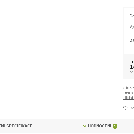
Do
Vý
Ba
ce
1
od
Číslo 
Délka:
Hlídat
Do
NÍ SPECIFIKACE
HODNOCENÍ
9