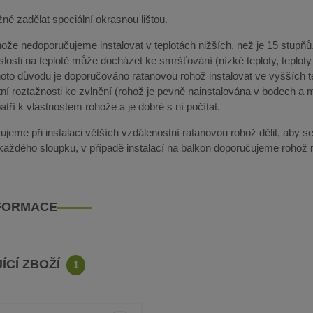
né zadělat speciální okrasnou lištou.
že nedoporučujeme instalovat v teplotách nižších, než je 15 stupňů. 
slosti na teplotě může docházet ke smršťování (nízké teploty, teplot
ohoto důvodu je doporučováno ratanovou rohož instalovat ve vyšších 
ní roztažnosti ke zvlnění (rohož je pevně nainstalována v bodech a m
tří k vlastnostem rohože a je dobré s ní počítat.
jeme při instalaci větších vzdálenostní ratanovou rohož dělit, aby se
 každého sloupku, v případě instalací na balkon doporučujeme rohož r
NFORMACE
ÍCÍ ZBOŽÍ
1