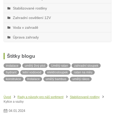
Stabilizované rostliny
Zahradní osvětlení 12V
Voda v zahradě
Úprava zahrady
Štítky blogu
instalace
umělý živý plot
Umělý ratan
zahradní sloupek
hydrant
letní vodovod
elektrosloupek
ratan na míru
konstrukce
Instalace
umělý bambus
umělý rákos
stínící tkanina
neviditelný obrubník
balkonová zástěna
ratanová balkonová zástěna
ratan v metráži
Síť proti slunci
Úvod
Rady a návody pro náš sortiment
Stabilizované rostliny
Stín
Kytice a vazby
04
.
01
.
2024