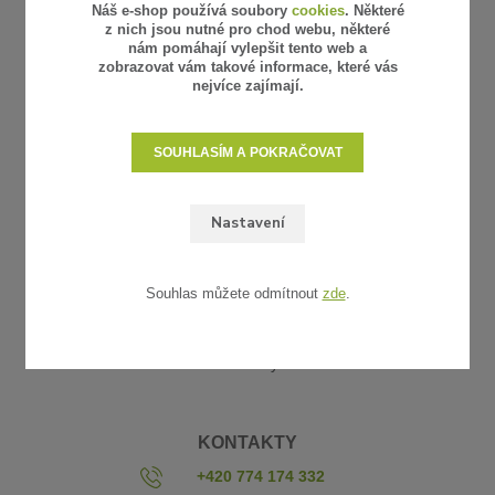
Náš e-shop používá soubory
cookies
. Některé
z nich jsou nutné pro chod webu, některé
nám pomáhají vylepšit tento web a
zobrazovat vám takové informace, které vás
nejvíce zajímají.
SOUHLASÍM A POKRAČOVAT
Nastavení
UŽITEČNÉ ODKAZY
Obchodní podmínky
Reklamace a vrácení zboží
Souhlas můžete odmítnout
zde
.
Platba a doprava
Vzorkovna
Kontakty
KONTAKTY
+420 774 174 332