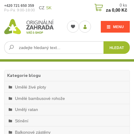
0
ks
+420 721 650 359
CZ
SK
za
0,00 Kč
Po-Pá: 9:00-18:00
MENU
HLEDAT
Kategorie blogu
Umělé živé ploty
Umělé bambusové rohože
Umělý ratan
Stínění
Balkonové zástěny