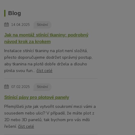
Blog
14.04.2025
Stínění
Jak na montáž stínící tkaniny: podrobný
návod krok za krokem
Instalace stínící tkaniny na plot není složitá,
přesto doporučujeme dodržet správný postup,
aby tkanina na plotě dobře držela a dlouho
plnila svou fun...
číst celé
07.02.2025
Stínění
Stínící pásy pro plotové panely
Přemýšleli jste jak vytvořit soukromí mezi vámi a
sousedem nebo ulicí? V případě, že máte plot z
2D nebo 3D panelů, tak bychom pro vás měli
řešení.
číst celé