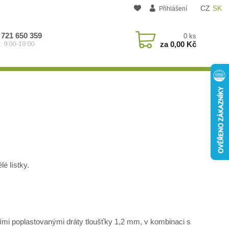
CZ
SK
Přihlášení
 721 650 359
0
ks
za
0,00 Kč
: 9:00-18:00
é lístky.
ími poplastovanými dráty tloušťky 1,2 mm, v kombinaci s