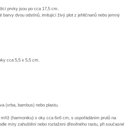
dící prvky jsou po cca 17,5 cm.
é barvy dvou odstínů, imitující živý plot z jehličnanů nebo jemný
ky cca 5,5 x 5,5 cm.
eva (vrba, bambus) nebo plastu.
ou mříž (harmoniku) s oky cca 6x6 cm, s uspořádáním prutů na
podle míry zahuštění nebo roztažení dřevěného rastu, při současné