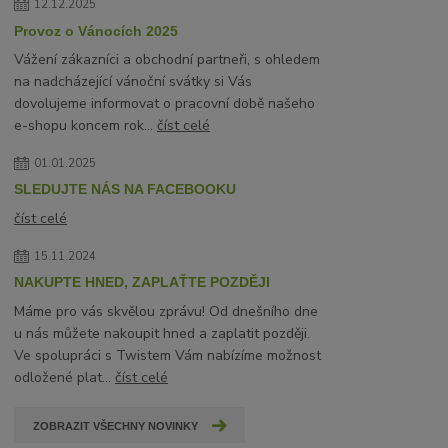
12.12.2025
Provoz o Vánocích 2025
Vážení zákazníci a obchodní partneři, s ohledem
na nadcházející vánoční svátky si Vás
dovolujeme informovat o pracovní době našeho
e-shopu koncem rok...
číst celé
01.01.2025
SLEDUJTE NÁS NA FACEBOOKU
číst celé
15.11.2024
NAKUPTE HNED, ZAPLAŤTE POZDĚJI
Máme pro vás skvělou zprávu! Od dnešního dne
u nás můžete nakoupit hned a zaplatit později.
Ve spolupráci s Twistem Vám nabízíme možnost
odložené plat...
číst celé
ZOBRAZIT VŠECHNY NOVINKY