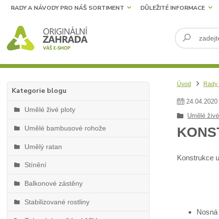
RADY A NÁVODY PRO NÁŠ SORTIMENT
DŮLEŽITÉ INFORMACE
Úvod
Rady 
Kategorie blogu
24
.
04
.
2020
Umělé živé ploty
Umělé živé
Umělé bambusové rohože
KONS
Umělý ratan
Konstrukce um
Stínění
Balkonové zástěny
Stabilizované rostliny
Nosná 