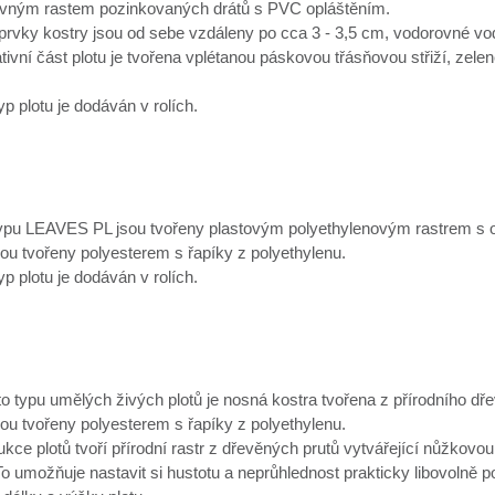
vným rastem pozinkovaných drátů s PVC opláštěním.
 prvky kostry jsou od sebe vzdáleny po cca 3 - 3,5 cm, vodorovné vo
ivní část plotu je tvořena vplétanou páskovou třásňovou střiží, zelen
yp plotu je dodáván v rolích.
typu LEAVES PL jsou tvořeny plastovým polyethylenovým rastrem s o
sou tvořeny polyesterem s řapíky z polyethylenu.
yp plotu je dodáván v rolích.
to typu umělých živých plotů je nosná kostra tvořena z přírodního dř
sou tvořeny polyesterem s řapíky z polyethylenu.
ukce plotů tvoří přírodní rastr z dřevěných prutů vytvářející nůžkov
To umožňuje nastavit si hustotu a neprůhlednost prakticky libovolně 