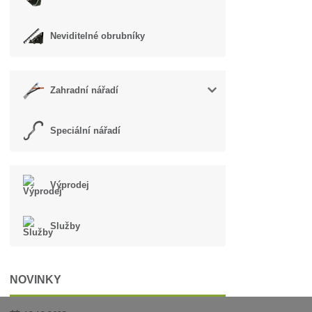
Neviditelné obrubníky
Zahradní nářadí
Speciální nářadí
Výprodej
Služby
NOVINKY