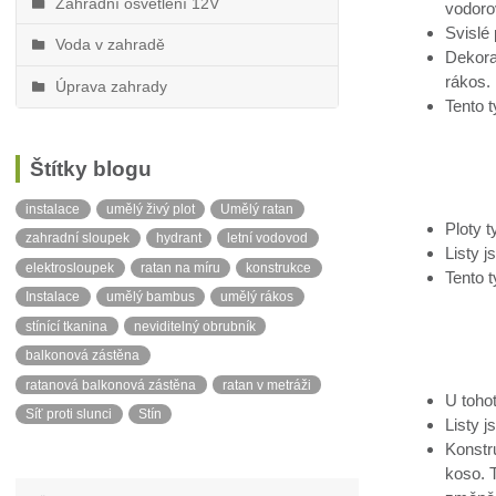
Zahradní osvětlení 12V
vodoro
Svislé
Voda v zahradě
Dekorat
rákos.
Úprava zahrady
Tento t
Štítky blogu
instalace
umělý živý plot
Umělý ratan
Ploty 
zahradní sloupek
hydrant
letní vodovod
Listy j
elektrosloupek
ratan na míru
konstrukce
Tento t
Instalace
umělý bambus
umělý rákos
stínící tkanina
neviditelný obrubník
balkonová zástěna
ratanová balkonová zástěna
ratan v metráži
U toho
Síť proti slunci
Stín
Listy j
Konstr
koso. 