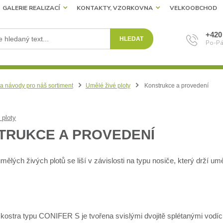
GALERIE REALIZACÍ
KONTAKTY, VZORKOVNA
VELKOOBCHOD
+420
HLEDAT
Po-Pá
a návody pro náš sortiment
Umělé živé ploty
Konstrukce a provedení
 ploty
TRUKCE A PROVEDENÍ
ělých živých plotů se liší v závislosti na typu nosiče, který drží uměl
kostra typu CONIFER S je tvořena svislými dvojitě splétanými vodíc