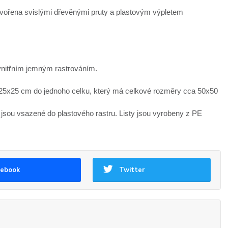
 tvořena svislými dřevěnými pruty a plastovým výpletem
 vnitřním jemným rastrováním.
 25x25 cm do jednoho celku, který má celkové rozměry cca 50x50
ré jsou vsazené do plastového rastru. Listy jsou vyrobeny z PE
cebook
Twitter