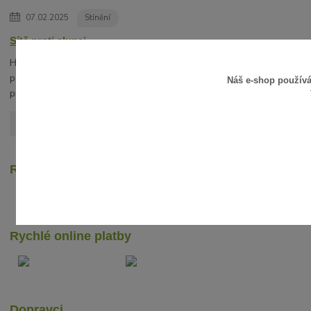
07.02.2025
Stínění
Sítě proti slunci
Hledáte vhodnou alternativu slunečníku? V
posledních letech získávají na oblibě stínící sítě
Náš e-shop použív
proti slunci.
číst celé
Zobrazit všechny články
Recenze zákazníků
Rychlé online platby
Dopravci