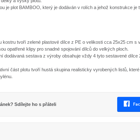
délky a výšky plotu.
ou je plot BAMBOO, který je dodáván v rolích a jehož konstrukce je
 kostru tvoří zelené plastové dílce z PE o velikosti cca 25x25 cm s
sou opatřené klipy pro snadné spojování dílců do velkých ploch.
ní dodávaná sestava z výroby obsahuje vždy 4 tyto sestavené dílce
ivní část plotu tvoří hustá skupina realisticky vyrobených listů, kte
hylénu.
Fa
lánek? Sdílejte ho s přáteli