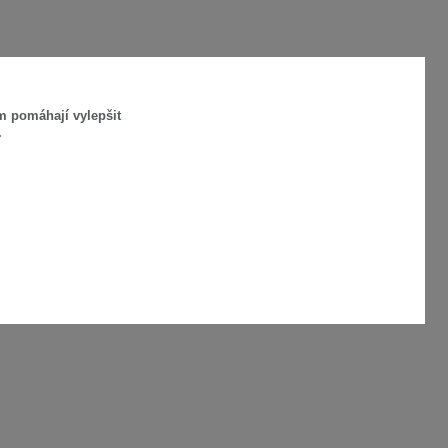
m pomáhají vylepšit
.