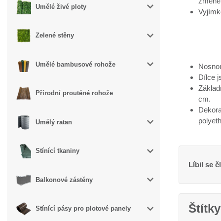
změně 
Umělé živé ploty
Vyjímk
Zelené stěny
Umělé bambusové rohože
Nosnou
Dílce j
Základ
Přírodní proutěné rohože
cm.
Dekorat
polyet
Umělý ratan
Stínící tkaniny
Líbil se č
Balkonové zástěny
Štítky
Stínící pásy pro plotové panely