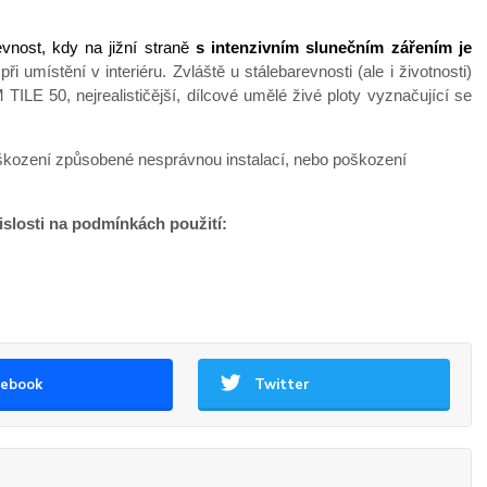
evnost, kdy na jižní straně
s intenzivním slunečním zářením je
při umístění v interiéru. Zvláště u stálebarevnosti (ale i životnosti)
ILE 50, nejrealističější, dílcové umělé živé ploty vyznačující se
oškození způsobené nesprávnou instalací, nebo poškození
vislosti na podmínkách použití:
cebook
Twitter