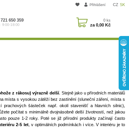
CZ
SK
Přihlášení
 721 650 359
0
ks
za
0,00 Kč
: 9:00-18:00
ohože z rákosu) výrazně delší
. Stejně jako u přírodních materiálů
 na místa s vysokou zátěží bez zastínění (sluneční záření, místa s
prachových šásteček např. okolí stavenišť a hlavních silnic),
žete počítat s minimálně dvojnásobně delší životností, než jakou
asto pouze 1-2 roky. Poté se již přírodní produkty začínají často
eriéru 2-5 let
, v optimálních podmínkách i více. V interiéru je to