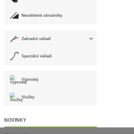
Neviditelné obrubníky
Zahradní nářadí
Speciální nářadí
Výprodej
Služby
NOVINKY