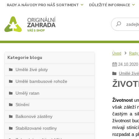
RADY A NÁVODY PRO NÁŠ SORTIMENT
DŮLEŽITÉ INFORMACE
Úvod
Rady 
Kategorie blogu
24
.
10
.
2020
Umělé živé ploty
Umělé živé
Umělé bambusové rohože
ŽIVO
Umělý ratan
Životnost
um
Stínění
však záleží n
častým a sil
Balkonové zástěny
životnost bu
mívají stíní
Stabilizované rostliny
rozpadat a p