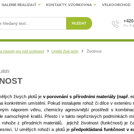
GALERIE REALIZACÍ
KONTAKTY, VZORKOVNA
VELKOOBCHOD
+420
HLEDAT
Po-Pá
a návody pro náš sortiment
Umělé živé ploty
Životnost
 ploty
TNOST
ělých živých plotů je
v porovnání s přírodními materiály (např. r
a konkrétním umístění. Pokud instalujete rohož či dílce v exteriéru
ným náporem větru, chemicky agresivnější prostředí s kombinací 
de samozřejmě kratší. Přesto i v takto nepříznivých podmínkách mů
cí rohože z přírodních materiálů, jejichž životnost (funkčnost) je č
lesniví. U umělých rohoží a plotů je
předpokládaná funkčnost v ext