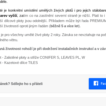
déle.
ité je konkrétní umístění umělých živých plotů i pro jejich stálobar
arev vyšší
, za
tím co na zastínění severní straně je nižší. Platí to i 
ažší dílcové ploty jsou odolnější. Příkladem může být řada PREMIUM T
lší životností oproti jiným řadám (
běžně 5 a více let
).
 je pro všechny umělé živé ploty 2 roky. Záruka se nevztahuje na p
lného větru.
á životnost rohoží je při dodržení instalačních instrukcí a v zá
let - Zalistěné ploty a střiže CONIFER S, LEAVES PL, W
et - Kazetové dílce TILES
Fa
lánek? Sdílejte ho s přáteli