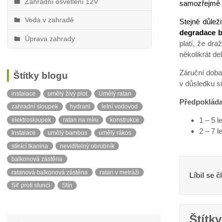
Zahradní osvětlení 12V
samozřejmě 
Voda v zahradě
Stejně důlež
degradace b
Úprava zahrady
platí, že dr
několikrát de
Záruční doba
Štítky blogu
v důsledku si
instalace
umělý živý plot
Umělý ratan
Předpokládan
zahradní sloupek
hydrant
letní vodovod
1 – 5 
elektrosloupek
ratan na míru
konstrukce
2 – 7 l
Instalace
umělý bambus
umělý rákos
stínící tkanina
neviditelný obrubník
balkonová zástěna
ratanová balkonová zástěna
ratan v metráži
Líbil se č
Síť proti slunci
Stín
Štítky