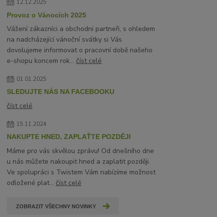
12.12.2025
Provoz o Vánocích 2025
Vážení zákazníci a obchodní partneři, s ohledem
na nadcházející vánoční svátky si Vás
dovolujeme informovat o pracovní době našeho
e-shopu koncem rok...
číst celé
01.01.2025
SLEDUJTE NÁS NA FACEBOOKU
číst celé
15.11.2024
NAKUPTE HNED, ZAPLAŤTE POZDĚJI
Máme pro vás skvělou zprávu! Od dnešního dne
u nás můžete nakoupit hned a zaplatit později.
Ve spolupráci s Twistem Vám nabízíme možnost
odložené plat...
číst celé
ZOBRAZIT VŠECHNY NOVINKY