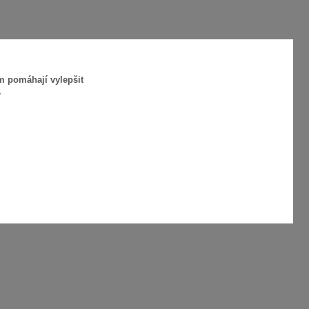
m pomáhají vylepšit
.