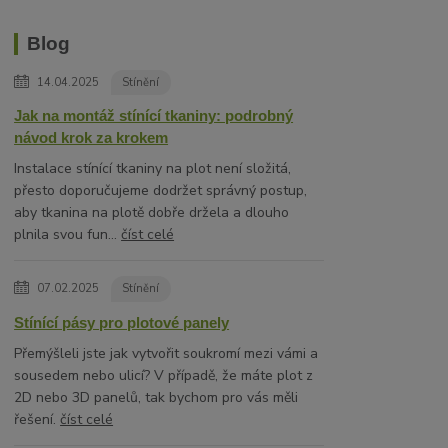
Blog
14.04.2025
Stínění
Jak na montáž stínící tkaniny: podrobný
návod krok za krokem
Instalace stínící tkaniny na plot není složitá,
přesto doporučujeme dodržet správný postup,
aby tkanina na plotě dobře držela a dlouho
plnila svou fun...
číst celé
07.02.2025
Stínění
Stínící pásy pro plotové panely
Přemýšleli jste jak vytvořit soukromí mezi vámi a
sousedem nebo ulicí? V případě, že máte plot z
2D nebo 3D panelů, tak bychom pro vás měli
řešení.
číst celé