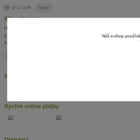
07.02.2025
Stínění
Sítě proti slunci
Hledáte vhodnou alternativu slunečníku? V
posledních letech získávají na oblibě stínící sítě
Náš e-shop použív
proti slunci.
číst celé
Zobrazit všechny články
Recenze zákazníků
Rychlé online platby
Dopravci