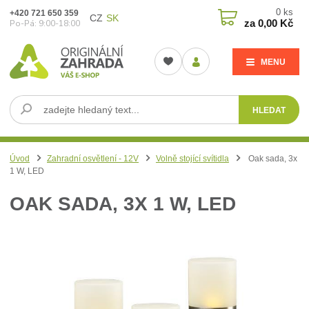
0
ks
+420 721 650 359
CZ
SK
za
0,00 Kč
Po-Pá: 9:00-18:00
MENU
HLEDAT
Úvod
Zahradní osvětlení - 12V
Volně stojící svítidla
Oak sada, 3x
1 W, LED
OAK SADA, 3X 1 W, LED