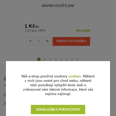
NÁVRH OSVĚTLENÍ
PROGRA
SPÍ
1 Kč
645 Kč
/
ks
/
k
1 Kč
533 Kč
bez DPH
bez
SKLADEM
PŘIDAT DO KOŠÍKU
Náš e-shop používá soubory
cookies
. Některé
ZBOŽÍ ZAŘAZENO V KATEGORIÍCH
z nich jsou nutné pro chod webu, některé
nám pomáhají vylepšit tento web a
zobrazovat vám takové informace, které vás
nejvíce zajímají.
Zahradní osvětlení - 12V
Volně stojící svítidla
SOUHLASÍM A POKRAČOVAT