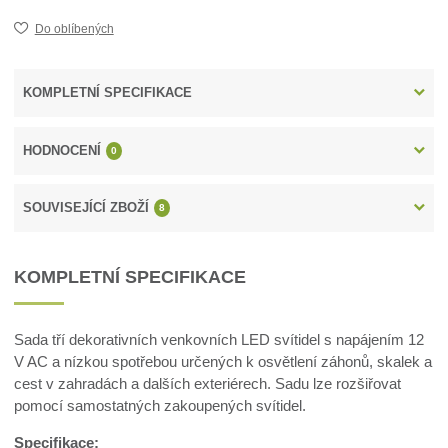
Do oblíbených
KOMPLETNÍ SPECIFIKACE
HODNOCENÍ
0
SOUVISEJÍCÍ ZBOŽÍ
8
KOMPLETNÍ SPECIFIKACE
Sada tří dekorativních venkovních LED svítidel s napájením 12
V AC a nízkou spotřebou určených k osvětlení záhonů, skalek a
cest v zahradách a dalších exteriérech. Sadu lze rozšiřovat
pomocí samostatných zakoupených svítidel.
Specifikace: