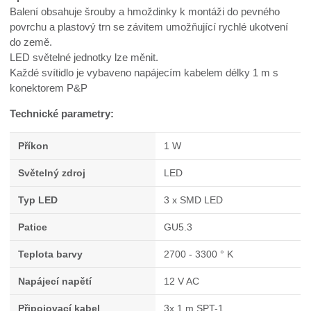
Balení obsahuje šrouby a hmoždinky k montáži do pevného
povrchu a plastový trn se závitem umožňující rychlé ukotvení
do země.
LED světelné jednotky lze měnit.
Každé svítidlo je vybaveno napájecím kabelem délky 1 m s
konektorem P&P
Technické parametry:
Příkon
1 W
Světelný zdroj
LED
Typ LED
3 x SMD LED
Patice
GU5.3
Teplota barvy
2700 - 3300 ° K
Napájecí napětí
12 V AC
Připojovací kabel
3x 1 m SPT-1