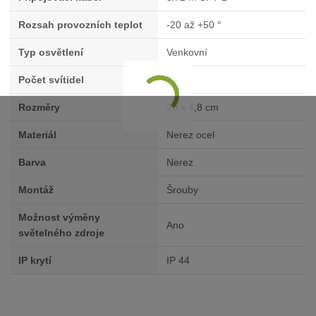
Rozsah provozních teplot
-20 až +50 °
Typ osvětlení
Venkovní
Počet svítidel
3
Rozměry
20 x 4,8 cm
Materiál
Nerez ocel
Barva
Nerez
Montáž
Šrouby
Možnost výměny
Ano
světelného zdroje
IP krytí
IP 44