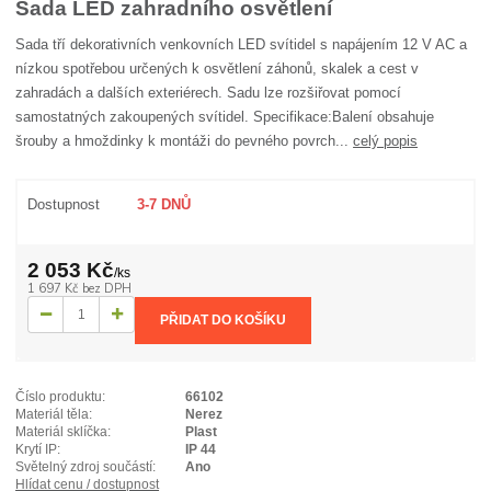
Sada LED zahradního osvětlení
Sada tří dekorativních venkovních LED svítidel s napájením 12 V AC a
nízkou spotřebou určených k osvětlení záhonů, skalek a cest v
zahradách a dalších exteriérech. Sadu lze rozšiřovat pomocí
samostatných zakoupených svítidel. Specifikace:Balení obsahuje
šrouby a hmoždinky k montáži do pevného povrch...
celý popis
Dostupnost
3-7 DNŮ
2 053 Kč
/
ks
1 697 Kč
bez DPH
PŘIDAT DO KOŠÍKU
Číslo produktu:
66102
Materiál těla:
Nerez
Materiál sklíčka:
Plast
Krytí IP:
IP 44
Světelný zdroj součástí:
Ano
Hlídat cenu / dostupnost