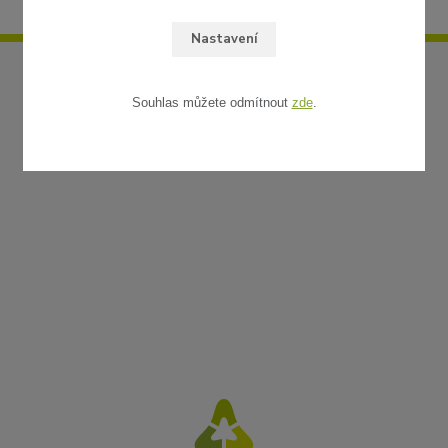
Nastavení
Souhlas můžete odmítnout
zde
.