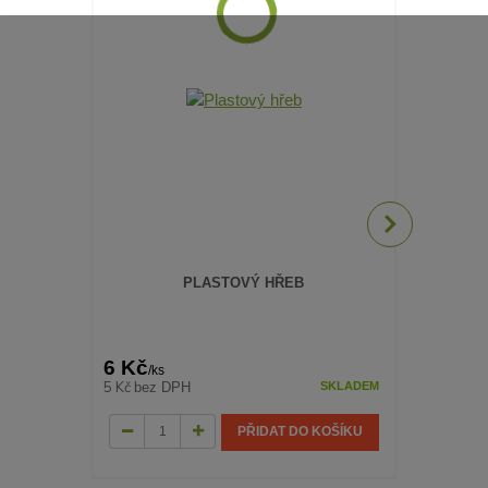
PLASTOVÝ HŘEB
6 Kč
10 Kč
/
ks
/
ks
5 Kč
8 Kč
bez DPH
bez DP
SKLADEM
PŘIDAT DO KOŠÍKU