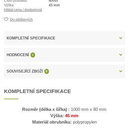
Číslo produktu:
NA45
Výška:
45 mm
Hlídat cenu / dostupnost
Do oblíbených
KOMPLETNÍ SPECIFIKACE
HODNOCENÍ
1
SOUVISEJÍCÍ ZBOŽÍ
8
KOMPLETNÍ SPECIFIKACE
Rozměr (délka x šířka) :
1000 mm x 80 mm
Výška:
45 mm
Materiál obrubníku:
polypropylen