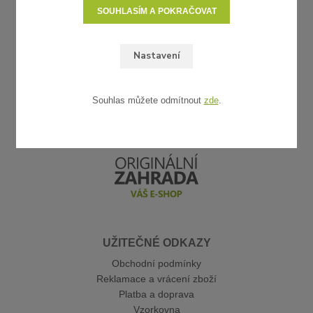
SOUHLASÍM A POKRAČOVAT
Nastavení
Souhlas můžete odmítnout
zde
.
UŽITEČNÉ ODKAZY
Obchodní podmínky
Reklamace a vrácení zboží
Platba a doprava
Vzorkovna