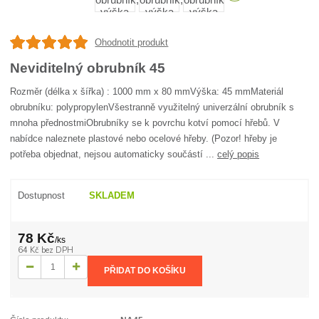
Ohodnotit produkt
Neviditelný obrubník 45
Rozměr (délka x šířka) : 1000 mm x 80 mmVýška: 45 mmMateriál
obrubníku: polypropylenVšestranně využitelný univerzální obrubník s
mnoha přednostmiObrubníky se k povrchu kotví pomocí hřebů. V
nabídce naleznete plastové nebo ocelové hřeby. (Pozor! hřeby je
potřeba objednat, nejsou automaticky součástí ...
celý popis
Dostupnost
SKLADEM
78 Kč
/
ks
64 Kč
bez DPH
PŘIDAT DO KOŠÍKU