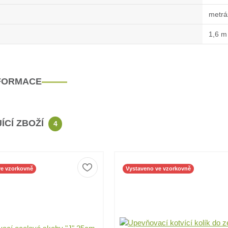
metrá
1,6 m
NFORMACE
ÍCÍ ZBOŽÍ
4
ve vzorkovně
Vystaveno ve vzorkovně