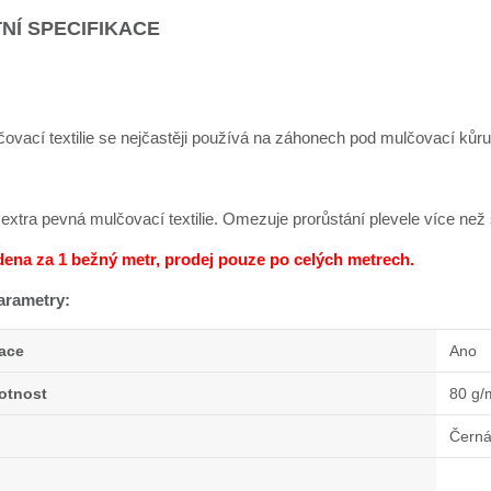
NÍ SPECIFIKACE
vací textilie se nejčastěji používá na záhonech pod mulčovací kůru,
 extra pevná mulčovací textilie. Omezuje prorůstání plevele více než s
dena za 1 bežný metr, prodej pouze po celých metrech.
arametry:
zace
Ano
otnost
80 g/
Čern