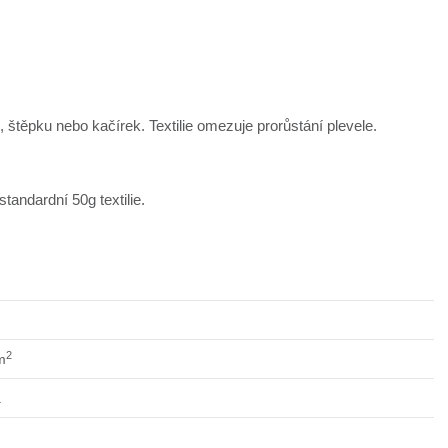
 štěpku nebo kačírek. Textilie omezuje prorůstání plevele.
tandardní 50g textilie.
2
m
á