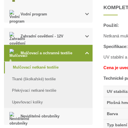
KOMPLET
Vodní program
Použití:
Netkaná mulčo
Zahradní osvětlení - 12V
Specifikace:
Mulčovací a ochranné textilie
UV stabilní a
Cena je uve
Mulčovací netkané textilie
Technické p
Tkané (školkařské) textilie
Překrývací netkané textilie
UV stabili
Upevňovací kolíky
Plošná hm
Barva
Neviditelné obrubníky
Typ balení