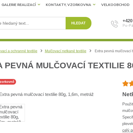
GALERIE REALIZACÍ
KONTAKTY, VZORKOVNA
VELKOOBCHOD
+420
HLEDAT
Po-Pá
vací a ochranné textilie
Mulčovací netkané textilie
Extra pevná mulčovací te
 PEVNÁ MULČOVACÍ TEXTILIE 8
vzorkovně
Net
Použit
mulčov
Specif
plevel
celý p