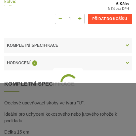
6 Kč
/
ks
5 Kč
bez DPH
PŘIDAT DO KOŠÍKU
KOMPLETNÍ SPECIFIKACE
HODNOCENÍ
2
KOMPLETNÍ SPECIFIKACE
Ocelové upevňovací skoby ve tvaru "U".
Ideální pro uchycení kokosového nebo jutového rohože k
podkladu.
Délka 15 cm.