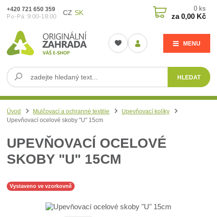
0
ks
+420 721 650 359
CZ
SK
za
0,00 Kč
Po-Pá: 9:00-18:00
MENU
HLEDAT
Úvod
Mulčovací a ochranné textilie
Upevňovací kolíky
Upevňovací ocelové skoby "U" 15cm
UPEVŇOVACÍ OCELOVÉ
SKOBY "U" 15CM
Vystaveno ve vzorkovně