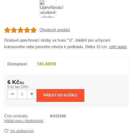
Ohodnotit produkt
Ocelové upevňovací skoby ve tvaru "U". Ideální pro uchycení
kokosového nebo jutového rohože k podkladu. Délka 15 cm.
celý popis
Dostupnost
SKLADEM
6 Kč
/
ks
5 Kč
bez DPH
PŘIDAT DO KOŠÍKU
Číslo produktu:
KU15100
Hlídat cenu / dostupnost
Do oblíbených