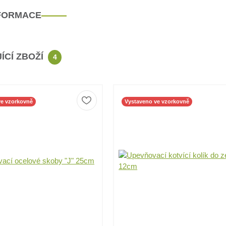
NFORMACE
ÍCÍ ZBOŽÍ
4
ve vzorkovně
Vystaveno ve vzorkovně