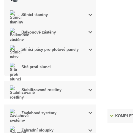
Stínící tkaniny
Balkonové zástěny
Stínící pásy pro plotové panely
Sítě proti slunci
Stabilizované rostliny
Závlahové systémy
KOMPLET
Zahradní sloupky