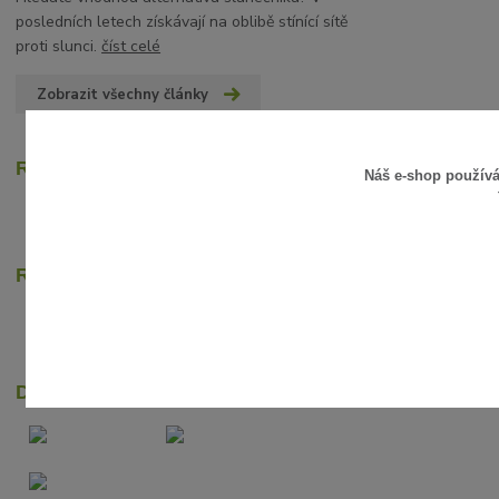
posledních letech získávají na oblibě stínící sítě
proti slunci.
číst celé
Zobrazit všechny články
Recenze zákazníků
Náš e-shop použív
Rychlé online platby
Dopravci