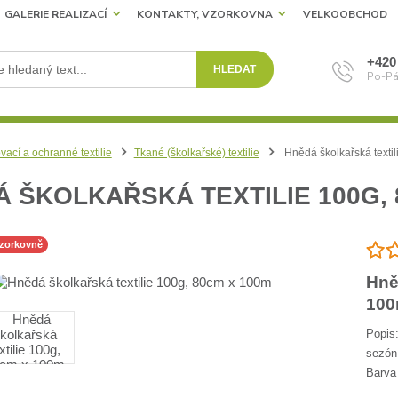
GALERIE REALIZACÍ
KONTAKTY, VZORKOVNA
VELKOOBCHOD
+420
HLEDAT
Po-Pá
vací a ochranné textilie
Tkané (školkařské) textilie
Hnědá školkařská texti
 ŠKOLKAŘSKÁ TEXTILIE 100G, 
vzorkovně
Hně
10
Popis:
sezón
Barva