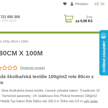
CZ
SK
Přihlášení
 721 650 359
0
ks
za
0,00 Kč
: 9:00-18:00
lie 100g, 80cm x 100m
80CM X 100M
Ohodnotit produkt
dá školkařská textilie 100g/m2 role 80cm x
0m
 Silná školkařská tkaná textilie. Cenově výhodné balení. Trvanlivost 10
. Technické parametry: UV stabilizace Ano Plošná hmotnost 100g/m2
 Hnědá Typ balení Role Délka role 100,0 m Šířka role 0,8 m
celý popis