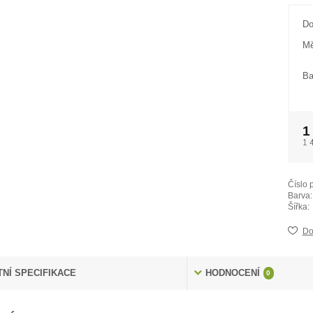
Do
Mě
Ba
1
1 
Číslo 
Barva:
Šířka:
Do
NÍ SPECIFIKACE
HODNOCENÍ
0