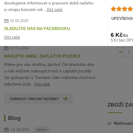
dovolujeme informovat o pracovní době našeho
e-shopu koncem rok...
číst celé
UPEVŇOVAC
01.01.2025
SLEDUJTE NÁS NA FACEBOOKU
6 Kč
/
ks
číst celé
5 Kč
bez DP
15.11.2024
NAKUPTE HNED, ZAPLAŤTE POZDĚJI
Máme pro vás skvělou zprávu! Od dnešního dne
u nás můžete nakoupit hned a zaplatit později.
Ve spolupráci s Twistem Vám nabízíme možnost
odložené plat...
číst celé
ZOBRAZIT VŠECHNY NOVINKY
ZBOŽÍ Z
Blog
Mulčovací 
14.04.2025
Stínění