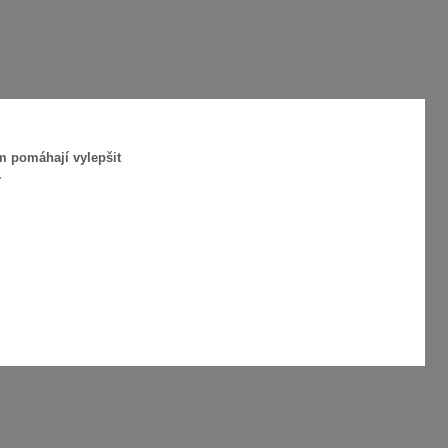
m pomáhají vylepšit
.