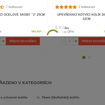
7 hodnocení
1 hodnocení
Í OCELOVÉ SKOBY "J" 25CM
UPEVŇOVACÍ KOTVÍCÍ KOLÍK D
12CM
6 Kč
/
ks
5 Kč
H
bez DPH
SKLADEM
PŘIDAT DO KOŠÍKU
PŘIDAT DO KOŠ
AŘAZENO V KATEGORIÍCH
a ochranné textilie
Tkané (školkařské) textilie