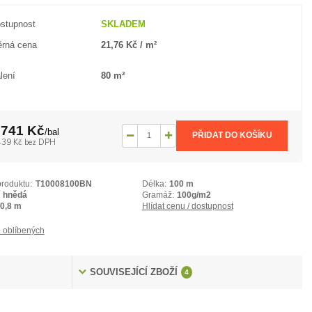
stupnost
SKLADEM
rná cena
21,76 Kč / m²
lení
80 m²
 741 Kč
/
bal
PŘIDAT DO KOŠÍKU
439 Kč
bez DPH
produktu:
T10008100BN
Délka:
100 m
hnědá
Gramáž:
100g/m2
0,8 m
Hlídat cenu / dostupnost
 oblíbených
SOUVISEJÍCÍ ZBOŽÍ
4