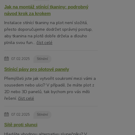
Jak na montáž stínící tkaniny: podrobný
návod krok za krokem
Instalace stínící tkaniny na plot není složitá,
přesto doporučujeme dodržet správný postup,
aby tkanina na plotě dobře držela a dlouho
plnila svou fun...
číst celé
07.02.2025
Stínění
Stínící pásy pro plotové panely
Přemýšleli jste jak vytvořit soukromí mezi vámi a
sousedem nebo ulicí? V případě, že máte plot z
2D nebo 3D panelů, tak bychom pro vás měli
řešení.
číst celé
07.02.2025
Stínění
Sítě proti slunci
Hledáte vhodnou alternativu slunečníku? V