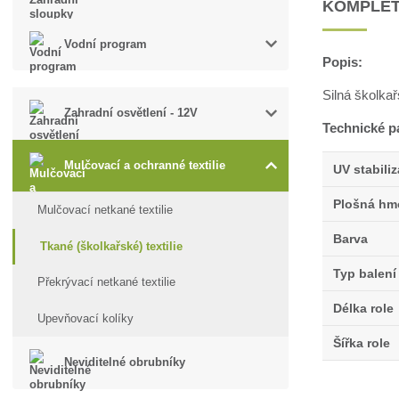
KOMPLET
Vodní program
Popis:
Silná školkař
Zahradní osvětlení - 12V
Technické p
Mulčovací a ochranné textilie
UV stabili
Plošná hm
Mulčovací netkané textilie
Barva
Tkané (školkařské) textilie
Typ balení
Překrývací netkané textilie
Délka role
Upevňovací kolíky
Šířka role
Neviditelné obrubníky