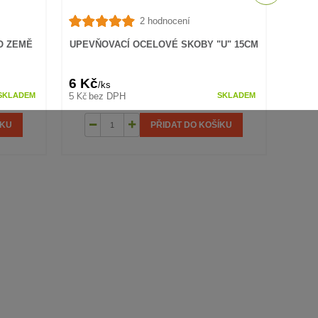
2 hodnocení
UPEV
O ZEMĚ
UPEVŇOVACÍ OCELOVÉ SKOBY "U" 15CM
6 Kč
12 
/
ks
5 Kč
10 Kč
bez DPH
SKLADEM
SKLADEM
ÍKU
PŘIDAT DO KOŠÍKU