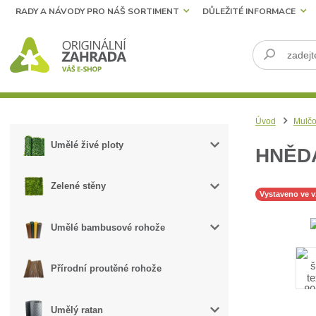
RADY A NÁVODY PRO NÁŠ SORTIMENT
DŮLEŽITÉ INFORMACE
Úvod
Mulčo
Umělé živé ploty
HNĚDÁ
Zelené stěny
Vystaveno ve 
Umělé bambusové rohože
Přírodní proutěné rohože
Umělý ratan