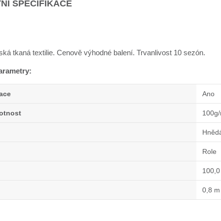
NÍ SPECIFIKACE
ská tkaná textilie. Cenově výhodné balení. Trvanlivost 10 sezón.
arametry:
zace
Ano
otnost
100g
Hněd
Role
100,0
0,8 m