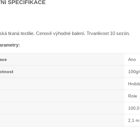
NÍ SPECIFIKACE
ská tkaná textilie. Cenově výhodné balení. Trvanlivost 10 sezón.
arametry:
zace
Ano
otnost
100g
Hněd
Role
100,0
2,1 m