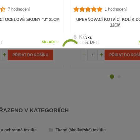
7 hodnocení
1 hodnocení
Í OCELOVÉ SKOBY "J" 25CM
UPEVŇOVACÍ KOTVÍCÍ KOLÍK D
12CM
6 Kč
/
ks
5 Kč
H
bez DPH
SKLADEM
PŘIDAT DO KOŠÍKU
PŘIDAT DO KOŠ
AŘAZENO V KATEGORIÍCH
a ochranné textilie
Tkané (školkařské) textilie