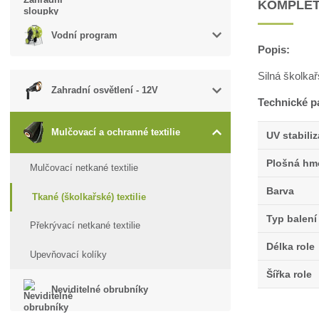
KOMPLET
Vodní program
Popis:
Silná školkař
Zahradní osvětlení - 12V
Technické p
Mulčovací a ochranné textilie
UV stabili
Plošná hm
Mulčovací netkané textilie
Barva
Tkané (školkařské) textilie
Typ balení
Překrývací netkané textilie
Délka role
Upevňovací kolíky
Šířka role
Neviditelné obrubníky