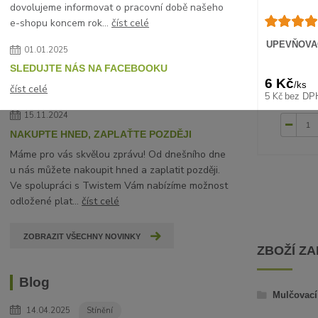
dovolujeme informovat o pracovní době našeho
e-shopu koncem rok...
číst celé
UPEVŇOVAC
01.01.2025
SLEDUJTE NÁS NA FACEBOOKU
6 Kč
/
ks
číst celé
5 Kč
bez DP
15.11.2024
NAKUPTE HNED, ZAPLAŤTE POZDĚJI
Máme pro vás skvělou zprávu! Od dnešního dne
u nás můžete nakoupit hned a zaplatit později.
Ve spolupráci s Twistem Vám nabízíme možnost
odložené plat...
číst celé
ZOBRAZIT VŠECHNY NOVINKY
ZBOŽÍ Z
Blog
Mulčovací 
14.04.2025
Stínění