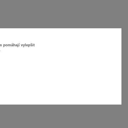
m pomáhají vylepšit
.