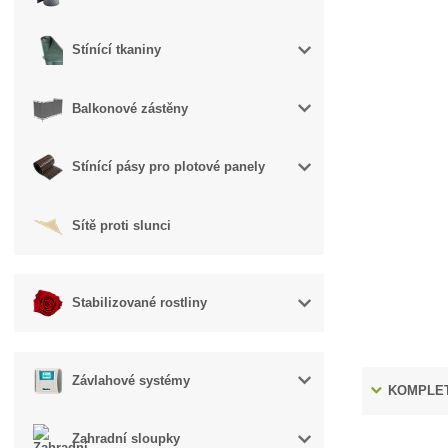
Stínící tkaniny
Balkonové zástěny
Stínící pásy pro plotové panely
Sítě proti slunci
Stabilizované rostliny
Závlahové systémy
KOMPLET
Zahradní sloupky