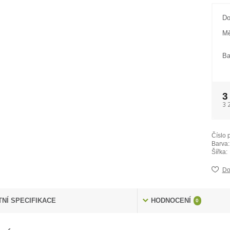
Do
Mě
Ba
3
3 
Číslo 
Barva:
Šířka:
Do
NÍ SPECIFIKACE
HODNOCENÍ
0