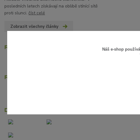
posledních letech získávají na oblibě stínící sítě
proti slunci.
číst celé
Zobrazit všechny články
Recenze zákazníků
Náš e-shop použív
Rychlé online platby
Dopravci