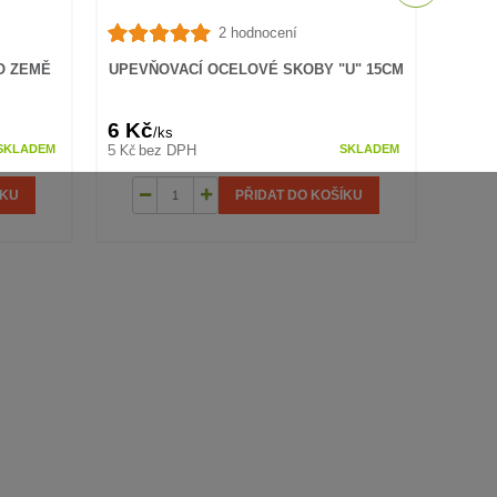
2 hodnocení
UPEV
O ZEMĚ
UPEVŇOVACÍ OCELOVÉ SKOBY "U" 15CM
6 Kč
12 
/
ks
5 Kč
10 Kč
bez DPH
SKLADEM
SKLADEM
ÍKU
PŘIDAT DO KOŠÍKU