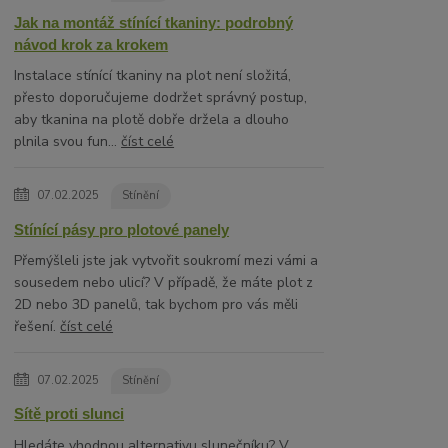
Jak na montáž stínící tkaniny: podrobný
návod krok za krokem
Instalace stínící tkaniny na plot není složitá,
přesto doporučujeme dodržet správný postup,
aby tkanina na plotě dobře držela a dlouho
plnila svou fun...
číst celé
07.02.2025
Stínění
Stínící pásy pro plotové panely
Přemýšleli jste jak vytvořit soukromí mezi vámi a
sousedem nebo ulicí? V případě, že máte plot z
2D nebo 3D panelů, tak bychom pro vás měli
řešení.
číst celé
07.02.2025
Stínění
Sítě proti slunci
Hledáte vhodnou alternativu slunečníku? V