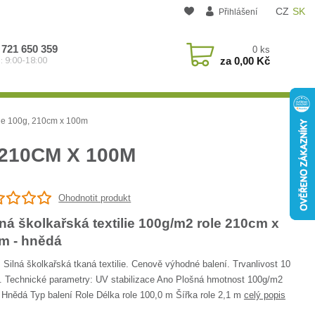
CZ
SK
Přihlášení
 721 650 359
0
ks
za
0,00 Kč
: 9:00-18:00
lie 100g, 210cm x 100m
210CM X 100M
Ohodnotit produkt
ná školkařská textilie 100g/m2 role 210cm x
m - hnědá
 Silná školkařská tkaná textilie. Cenově výhodné balení. Trvanlivost 10
. Technické parametry: UV stabilizace Ano Plošná hmotnost 100g/m2
 Hnědá Typ balení Role Délka role 100,0 m Šířka role 2,1 m
celý popis