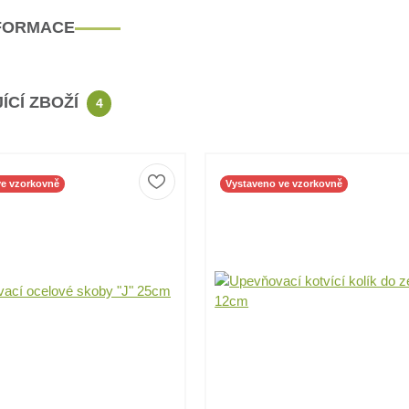
NFORMACE
ÍCÍ ZBOŽÍ
4
ve vzorkovně
Vystaveno ve vzorkovně