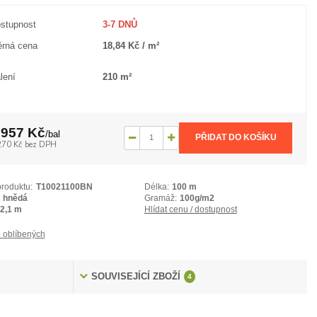
stupnost
3-7 DNŮ
rná cena
18,84 Kč / m²
lení
210 m²
 957 Kč
/
bal
PŘIDAT DO KOŠÍKU
270 Kč
bez DPH
produktu:
T10021100BN
Délka:
100 m
hnědá
Gramáž:
100g/m2
2,1 m
Hlídat cenu / dostupnost
 oblíbených
SOUVISEJÍCÍ ZBOŽÍ
4