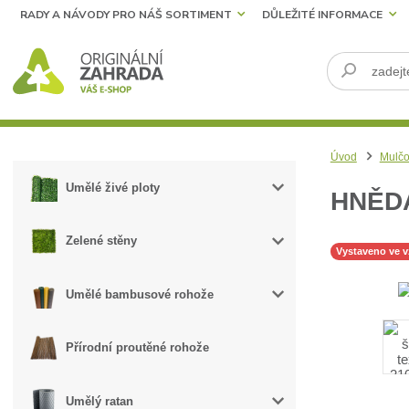
RADY A NÁVODY PRO NÁŠ SORTIMENT
DŮLEŽITÉ INFORMACE
Úvod
Mulčo
Umělé živé ploty
HNĚDÁ
Zelené stěny
Vystaveno ve 
Umělé bambusové rohože
Přírodní proutěné rohože
Umělý ratan