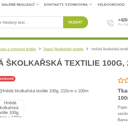
GALERIE REALIZACÍ
KONTAKTY, VZORKOVNA
VELKOOBCHOD
+420
HLEDAT
Po-Pá
vací a ochranné textilie
Tkané (školkařské) textilie
Hnědá školkařská texti
 ŠKOLKAŘSKÁ TEXTILIE 100G, 
vzorkovně
Tka
100
Popis:
sezón
Barva