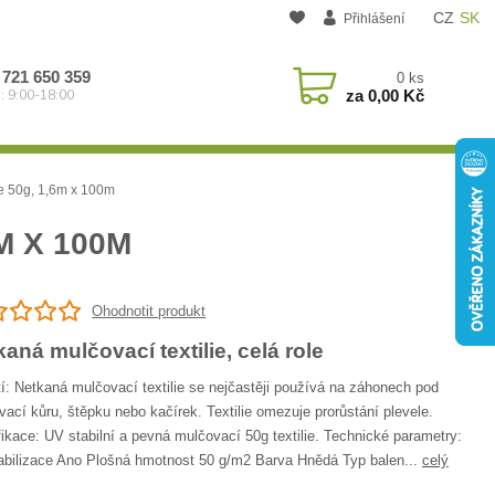
CZ
SK
Přihlášení
 721 650 359
0
ks
za
0,00 Kč
: 9:00-18:00
e 50g, 1,6m x 100m
M X 100M
Ohodnotit produkt
aná mulčovací textilie, celá role
í: Netkaná mulčovací textilie se nejčastěji používá na záhonech pod
ací kůru, štěpku nebo kačírek. Textilie omezuje prorůstání plevele.
ikace: UV stabilní a pevná mulčovací 50g textilie. Technické parametry:
abilizace Ano Plošná hmotnost 50 g/m2 Barva Hnědá Typ balen...
celý