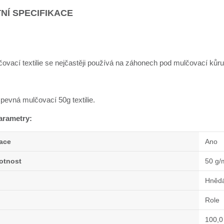
NÍ SPECIFIKACE
vací textilie se nejčastěji používá na záhonech pod mulčovací kůru,
 pevná mulčovací 50g textilie.
arametry:
zace
Ano
otnost
50 g/
Hněd
Role
100,0