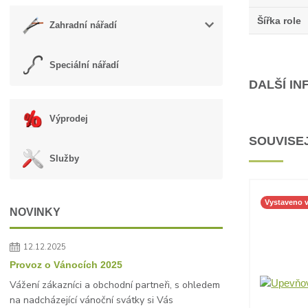
Šířka role
Zahradní nářadí
Speciální nářadí
DALŠÍ I
Výprodej
SOUVISEJ
Služby
Vystaveno 
NOVINKY
12.12.2025
Provoz o Vánocích 2025
Vážení zákazníci a obchodní partneři, s ohledem
na nadcházející vánoční svátky si Vás