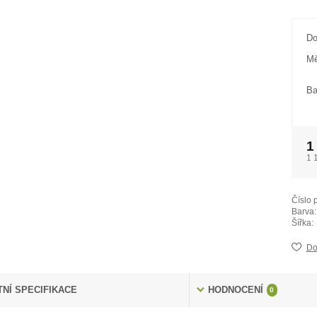
Do
Mě
Ba
1
1 
Číslo 
Barva:
Šířka:
Do
NÍ SPECIFIKACE
HODNOCENÍ
0