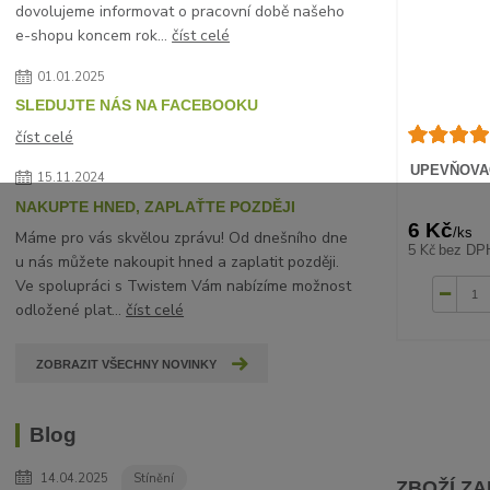
dovolujeme informovat o pracovní době našeho
e-shopu koncem rok...
číst celé
01.01.2025
SLEDUJTE NÁS NA FACEBOOKU
číst celé
UPEVŇOVAC
15.11.2024
NAKUPTE HNED, ZAPLAŤTE POZDĚJI
6 Kč
/
ks
Máme pro vás skvělou zprávu! Od dnešního dne
5 Kč
bez DP
u nás můžete nakoupit hned a zaplatit později.
Ve spolupráci s Twistem Vám nabízíme možnost
odložené plat...
číst celé
ZOBRAZIT VŠECHNY NOVINKY
Blog
14.04.2025
Stínění
ZBOŽÍ Z