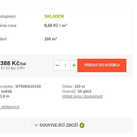
stupnost
SKLADEM
rná cena
8,68 Kč / m²
lení
160 m²
 388 Kč
/
bal
PŘIDAT DO KOŠÍKU
147 Kč
bez DPH
produktu:
NT50BN16100
Délka:
100 m
hnědá
Gramáž:
50 g/m2
1,6 m
Hlídat cenu / dostupnost
 oblíbených
SOUVISEJÍCÍ ZBOŽÍ
4