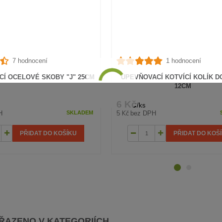
7 hodnocení
1 hodnocení
Í OCELOVÉ SKOBY "J" 25CM
UPEVŇOVACÍ KOTVÍCÍ KOLÍK D
12CM
6 Kč
/
ks
5 Kč
H
bez DPH
SKLADEM
PŘIDAT DO KOŠÍKU
PŘIDAT DO KOŠ
AŘAZENO V KATEGORIÍCH