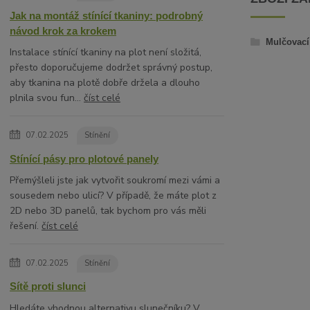
Jak na montáž stínící tkaniny: podrobný
návod krok za krokem
Mulčovací 
Instalace stínící tkaniny na plot není složitá,
přesto doporučujeme dodržet správný postup,
aby tkanina na plotě dobře držela a dlouho
plnila svou fun...
číst celé
07.02.2025
Stínění
Stínící pásy pro plotové panely
Přemýšleli jste jak vytvořit soukromí mezi vámi a
sousedem nebo ulicí? V případě, že máte plot z
2D nebo 3D panelů, tak bychom pro vás měli
řešení.
číst celé
07.02.2025
Stínění
Sítě proti slunci
Hledáte vhodnou alternativu slunečníku? V