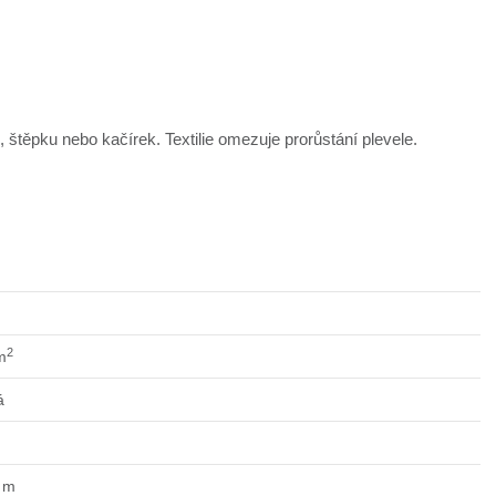
 štěpku nebo kačírek. Textilie omezuje prorůstání plevele.
2
m
á
 m