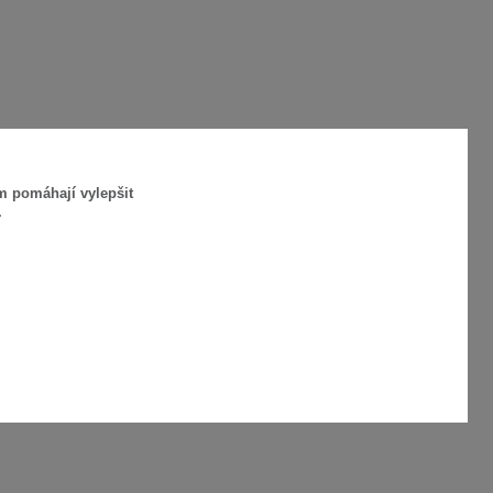
m pomáhají vylepšit
.