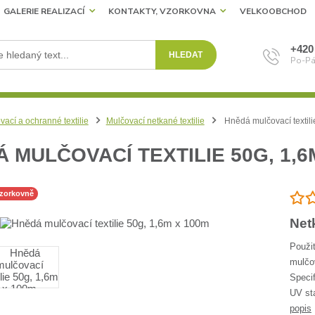
GALERIE REALIZACÍ
KONTAKTY, VZORKOVNA
VELKOOBCHOD
+420
HLEDAT
Po-Pá
vací a ochranné textilie
Mulčovací netkané textilie
Hnědá mulčovací textili
 MULČOVACÍ TEXTILIE 50G, 1,6
vzorkovně
Netk
Použit
mulčov
Specif
UV st
popis