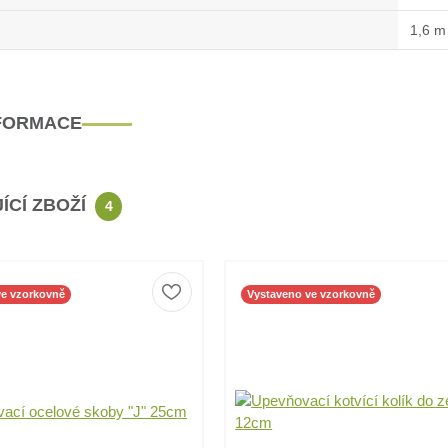
1,6 m
NFORMACE
ÍCÍ ZBOŽÍ
4
ve vzorkovně
Vystaveno ve vzorkovně