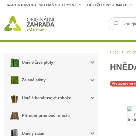
RADY A NÁVODY PRO NÁŠ SORTIMENT
DŮLEŽITÉ INFORMACE
Úvod
Mulčo
Umělé živé ploty
HNĚDÁ
Zelené stěny
Vystaveno ve 
Umělé bambusové rohože
Přírodní proutěné rohože
Umělý ratan