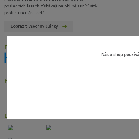
posledních letech získávají na oblibě stínící sítě
proti slunci.
číst celé
Zobrazit všechny články
Recenze zákazníků
Náš e-shop použív
Rychlé online platby
Dopravci