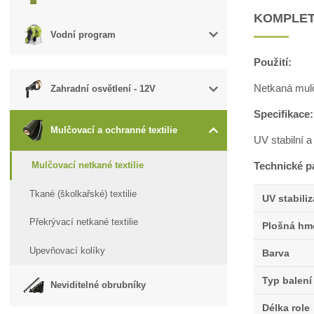
KOMPLET
Vodní program
Použití:
Netkaná mulčo
Zahradní osvětlení - 12V
Specifikace:
Mulčovací a ochranné textilie
UV stabilní a
Technické p
Mulčovací netkané textilie
Tkané (školkařské) textilie
UV stabili
Překrývací netkané textilie
Plošná hm
Upevňovací kolíky
Barva
Typ balení
Neviditelné obrubníky
Délka role