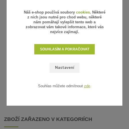
Náš e-shop používá soubory
cookies
. Některé
z nich jsou nutné pro chod webu, některé
nám pomáhají vylepšit tento web a
zobrazovat vám takové informace, které vás
nejvíce zajímají.
7 hodnocení
STAHOVACÍ PÁSKY - TRANSPARENTNÍ,
STAHOVAC
SOUHLASÍM A POKRAČOVAT
98X2,5 MM, 100 KS
40 Kč
95 Kč
/
bal
/
bal
33 Kč
79 Kč
bez DPH
bez 
SKLADEM
Nastavení
PŘIDAT DO KOŠÍKU
Souhlas můžete odmítnout
zde
.
ZBOŽÍ ZAŘAZENO V KATEGORIÍCH