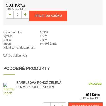
991 Kč
/
bal
819 Kč
bez DPH
PŘIDAT DO KOŠÍKU
Číslo produktu:
65302
Výška:
1,5 m
Délka:
3,0 m
Barva:
okrově žlutá
Hlídat cenu / dostupnost
Do oblíbených
PODOBNÉ PRODUKTY
BAMBUSOVÁ ROHOŽ ZELENÁ,
SKLADEM
ROZMĚR ROLE 1,5X3,0 M
991 Kč
/
bal
819 Kč
bez DPH