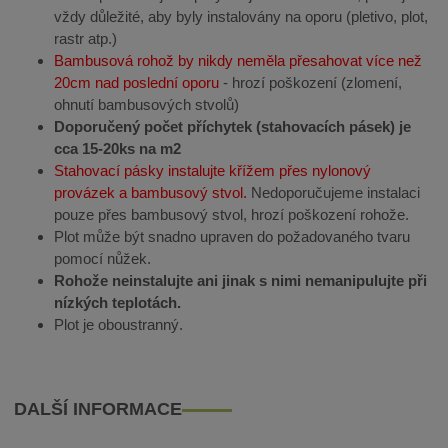
vždy důležité, aby byly instalovány na oporu (pletivo, plot,
rastr atp.)
Bambusová rohož by nikdy neměla přesahovat více než
20cm nad poslední oporu
- hrozí poškození (zlomení,
ohnutí bambusových stvolů)
Doporučený počet příchytek (stahovacích pásek) je
cca 15-20ks na m2
Stahovací pásky instalujte křížem přes nylonový
provázek a bambusový stvol.
Nedoporučujeme instalaci
pouze přes bambusový stvol, hrozí poškození rohože.
Plot může být snadno upraven do požadovaného tvaru
pomocí nůžek.
Rohože neinstalujte ani jinak s nimi nemanipulujte při
nízkých teplotách.
Plot je oboustranný.
DALŠÍ INFORMACE