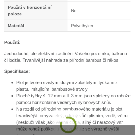
Použití v horizontální
Ne
poloze
Materiál
f
Polyethylen
Použití:
Jednoduché, ale efektivní zastínění Vašeho pozemku, balkonu
či lodžie. Trvanlivější náhrada za přírodní bambus či rákos.
Specifikace:
Plot je tvořen svislými dutými zploštělými tyčkami z
plastu, imitujícími bambusové stvoly.
Ploché tyčky š. 12 mm a tl. 3 mm jsou spleteny do rohože
pomocí horizontálně vedených nylonových šňůr.
Na rozdíl od přírodního bambusového materiálu je plot
trvanlivější, omyvatelný, odolný vůči plísním, vodě, větru
(neslouží však jako větrná clona, silný či nárazový vítr
může rohož poškodit) a vyznačuje se výrazně vyšší