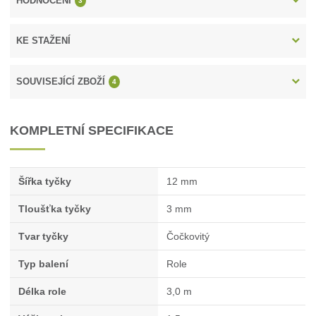
HODNOCENÍ
3
KE STAŽENÍ
SOUVISEJÍCÍ ZBOŽÍ
4
KOMPLETNÍ SPECIFIKACE
Šířka tyčky
12 mm
Tloušťka tyčky
3 mm
Tvar tyčky
Čočkovitý
Typ balení
Role
Délka role
3,0 m