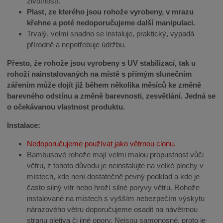
životností.
Plast, ze kterého jsou rohože vyrobeny, v mrazu
křehne a poté nedoporučujeme další manipulaci.
Trvalý, velmi snadno se instaluje, praktický, vypadá
přírodně a nepotřebuje údržbu.
Přesto, že rohože jsou vyrobeny s UV stabilizací, tak u
rohoží nainstalovaných na místě s přímým slunečním
zářením může dojít již během několika měsíců ke změně
barevného odstínu a změně barevnosti, zesvětlání. Jedná se
o očekávanou vlastnost produktu.
Instalace:
Nedoporučujeme používat jako větrnou clonu.
Bambusové rohože mají velmi malou propustnost vůči
větru, z tohoto důvodu je neinstalujte na velké plochy v
místech, kde není dostatečně pevný podklad a kde je
často silný vítr nebo hroží silné poryvy větru. Rohože
instalované na místech s vyšším nebezpečím výskytu
nárazového větru doporučujeme osadit na návětrnou
stranu pletiva či jiné opory. Nejsou samonosné, proto je