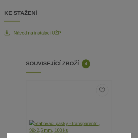
KE STAŽENÍ
Návod na instalaci UŽP
SOUVISEJÍCÍ ZBOŽÍ
4