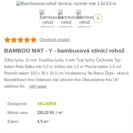
Ohodnotit produkt
BAMBOO MAT - Y - bambusová stínící rohož
Šířka tyčky 12 mm Tloušťka tyčky 3 mm Tvar tyčky Čočkovitý Typ
balení Role Délka role 3,0 m Výška role 1,5 m Plocha balení 4,5 m2
Rozměr balení 153 x 30 x 15,5 cm Vícebarevný Ne Barva Žlutá - okrová
Bezúdržbový Ano Odolnost vůči plísním Ano Oboustranný Ano UV
odolnost An...
celý popis
Dostupnost
SKLADEM
Měrná cena
220,22 Kč / m²
Balení
4.5 m²