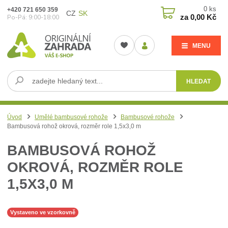
0
ks
+420 721 650 359
CZ
SK
za
0,00 Kč
Po-Pá: 9:00-18:00
MENU
HLEDAT
Úvod
Umělé bambusové rohože
Bambusové rohože
Bambusová rohož okrová, rozměr role 1,5x3,0 m
BAMBUSOVÁ ROHOŽ
OKROVÁ, ROZMĚR ROLE
1,5X3,0 M
Vystaveno ve vzorkovně