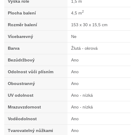
Výška role
1,5 m
2
Plocha balení
4,5 m
Rozměr balení
153 x 30 x 15,5 cm
Vícebarevný
Ne
Barva
Žlutá - okrová
Bezúdržbový
Ano
Odolnost vůči plísním
Ano
Oboustranný
Ano
UV odolnost
Ano - nízká
Mrazuvzdornost
Ano - nízká
Voděodolnost
Ano
Tvarovatelný nůžkami
Ano